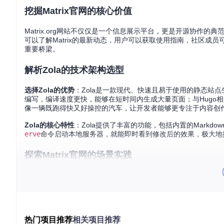
挖掘Matrix官网的核心价值
Matrix.org网站不仅仅是一个信息展示平台，更是开源协作的
可以了解Matrix的最新动态，用户可以获取使用指南，社区成员可
重要桥梁。
解析Zola的技术架构选型
选择Zola的优势
：Zola是一款现代、快速且易于使用的静态站点生
编写，编译速度更快，能够在短时间内生成大量页面；与Hugo相
像一辆既跑得快又好操控的汽车，让开发者能够更专注于内容创
Zola的核心特性
：Zola提供了丰富的功能，包括内置的Mark
erve
命令启动本地服务器，就能即时看到修改后的效果，极大地
探索Matrix官网的场景实践
案例一：技术文档发布
Matrix协议的文档需要及时更新和广泛传播。借助Zola的Ma
户访问网站就能获取最新的技术文档，无需安装额外的阅读工具
案例二：新闻动态展示
热门项目推荐
相关项目推荐