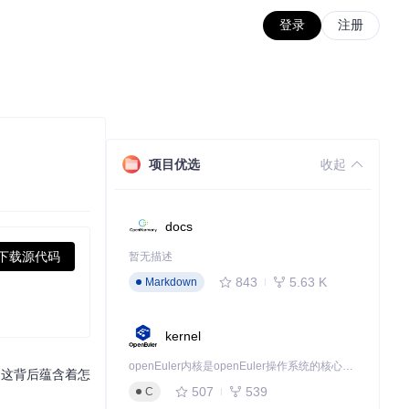
登录
注册
项目优选
收起
docs
下载源代码
暂无描述
843
5.63 K
Markdown
kernel
openEuler内核是openEuler操作系统的核心，既是系统性能与稳定性的基石，也是连接处理器、设备与服务的桥梁。
，这背后蕴含着怎
507
539
C