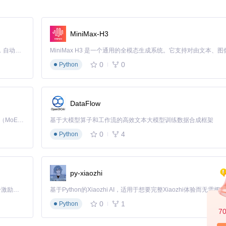
客功能可以将新闻文章按照时间顺序排列，方便用户浏览。同时，静态站点的特
MiniMax-H3
了解社区活动、参与讨论。Zola的灵活性使得社区模块的开发和维护变得简单
Claude Code 的开源替代方案。连接任意大模型，编辑代码，运行命令，自动验证 — 全自动执行。用 Rust 构建，极致性能。 ｜ An open-source alternative to Claude Code. Connect any LLM, edit code, run commands, and verify changes — autonomously. Built in Rust for speed. Get Started
0
0
Python
DataFlow
步骤参与：
Kimi K3 是Kimi能力最强的模型：这是一个拥有 2.8 万亿参数的混合专家（MoE）模型，具备原生视觉理解能力，并支持 100 万 token 的上下文窗口。
基于大模型算子和工作流的高效文本大模型训练数据合成框架
0
4
Python
rors/ma/matrix.org
py-xiaozhi
业贡献力量。让我们一起探索静态站点生成的无限可能，共同打造更好的Matr
「源启盛夏」暑期校园开发者成长计划旨在激活校园开源力量，通过积分激励、认证扶持、资源倾斜等形式，引导高校组织和开发者完成「入驻 — 建项目 — 做贡献 — 获认证 — 得资源」的完整闭环。无论你是想带领社团入驻平台的组织者，还是希望用代码贡献证明自己的开发者，都能在这里找到属于你的成长路径。
0
1
Python
7