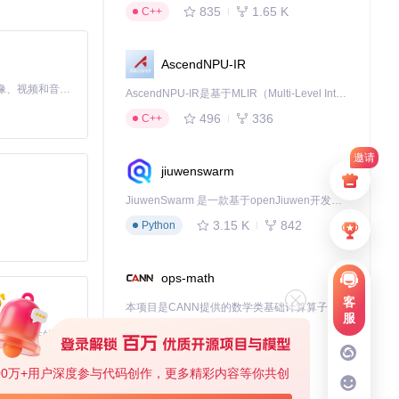
835
1.65 K
C++
性使得新闻页面
AscendNPU-IR
，能够快速响应用
MiniMax H3 是一个通用的全模态生成系统。它支持对由文本、图像、视频和音频组成的多模态上下文进行统一理解，并能生成分辨率高达 2K、时长可达 15 秒的带原生立体声音频的视频。得益于面向任务泛化的系统设计，H3 在预训练阶段就已具备广泛的多模态上下文理解与生成能力，能够出色地执行复杂的多模态指令。
AscendNPU-IR是基于MLIR（Multi-Level Intermediate Representation）构建的，面向昇腾亲和算子编译时使用的中间表示，提供昇腾完备表达能力，通过编译优化提升昇腾AI处理器计算效率，支持通过生态框架使能昇腾AI处理器与深度调优
496
336
C++
邀请
jiuwenswarm
JiuwenSwarm 是一款基于openJiuwen开发的智能AI Agent，它能够将大语言模型的强大能力，通过你日常使用的各类通讯应用，直接延伸至你的指尖。
3.15 K
842
Python
ops-math
客
本项目是CANN提供的数学类基础计算算子库，实现网络在NPU上加速计算。
服
ix.org网
1.24 K
1.36 K
C++
基于Python的Xiaozhi AI，适用于想要完整Xiaozhi体验而无需拥有专用硬件的用户。
00万+用户深度参与代码创作，更多精彩内容等你共创
deveco-code