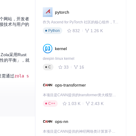
pytorch
这个网站，开发者
作为 Ascend for PyTorch 社区的核心组件，TorchNPU 是昇腾专为 PyTorch 打造的深度学习适配插件，使 PyTorch 框架能够直接调用昇腾 NPU，为开发者提供昇腾 AI 处理器的超强算力。
连接技术与用户的
832
1.26 K
Python
kernel
la采用Rust
deepin linux kernel
用性的平衡」，就
33
16
C
只需通过
zola s
ops-transformer
本项目是CANN提供的transformer类大模型算子库，实现网络在NPU上加速计算。
1.03 K
2.43 K
C++
形式快速发布。用
ops-nn
本项目是CANN提供的神经网络类计算算子库，实现网络在NPU上加速计算。