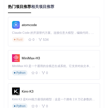
💡
核心组件工作流
：Zola通过内容引擎读取Markdown文件，
热门项目推荐
相关项目推荐
经模板系统渲染为HTML，最终生成可直接部署的静态资源。
开发者通过
zola serve
命令启动本地服务器，实现代码改动
的实时预览。配置文件
config.toml
与
navigation.toml
分
别控制站点全局设置和导航结构，而Sass文件则负责主题样式
atomcode
的定制。
Claude Code 的开源替代方案。连接任意大模型，编辑代码，运行命令，自动验证 — 全自动执行。用 Rust 构建，极致性能。 ｜ An open-source alternative to Claude Code. Connect any LLM, edit code, run commands, and verify changes — autonomously. Built in Rust for speed. Get Started
🔍
关键技术点
：该框架创新性地将内容与表现分离，通过 tax
onomies系统实现内容分类，利用shortcodes机制嵌入动态组
0
534
Rust
件。例如
{{/* figure */}}
短代码可快速插入带caption的
图片，而
{{/* client_details */}}
宏则能自动生成客户
端信息卡片。
MiniMax-H3
拓展应用场景：超越官方网站的实践案例
MiniMax H3 是一个通用的全模态生成系统。它支持对由文本、图像、视频和音频组成的多模态上下文进行统一理解，并能生成分辨率高达 2K、时长可达 15 秒的带原生立体声音频的视频。得益于面向任务泛化的系统设计，H3 在预训练阶段就已具备广泛的多模态上下文理解与生成能力，能够出色地执行复杂的多模态指令。
迁移现有站点：企业文档中心改造
0
0
Python
某云服务提供商利用Matrix框架重构其开发者文档，将原有的
WordPress系统迁移为静态站点，页面加载速度提升67%，同
时通过GitLab CI/CD实现文档更新的自动化部署。其核心改造
Kimi-K3
包括：使用Zola的section结构重组文档层级，通过自定义shor
tcodes集成交互式API示例，以及利用
taxonomy.toml
实现多
Kimi K3 是Kimi能力最强的模型：这是一个拥有 2.8 万亿参数的混合专家（MoE）模型，具备原生视觉理解能力，并支持 100 万 token 的上下文窗口。
版本文档管理。
0
0
Python