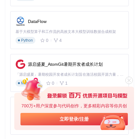
构建社区门户：开源项目主页解决方案
一个区块链开源项目采用该框架构建社区门户，整合了博客、
贡献者名录和资源下载功能。特别值得关注的是其扩展的评论
DataFlow
系统——通过Matrix API将页面评论与项目社区聊天室联动，
实现访客与开发者的实时交流，这正是静态站点结合Matrix协
基于大模型算子和工作流的高效文本大模型训练数据合成框架
议的创新应用。
0
4
Python
参与贡献指南：从新手到核心开发者的成长路径
起步阶段：修复文档与优化样式
源启盛夏_AtomGit暑期开发者成长计划
新贡献者可从改进文档入手，如完善
docs/official.md
中的安装
指南，或优化Sass文件调整页面样式。通过提交PR熟悉协作
「源启盛夏」暑期校园开发者成长计划旨在激活校园开源力量，通过积分激励、认证扶持、资源倾斜等形式，引导高校组织和开发者完成「入驻 — 建项目 — 做贡献 — 获认证 — 得资源」的完整闭环。无论你是想带领社团入驻平台的组织者，还是希望用代码贡献证明自己的开发者，都能在这里找到属于你的成长路径。
流程后，可尝试修复issue中的"good first issue"任务，例如调
0
1
Markdown
整响应式布局或优化图片加载性能。
进阶发展：开发新功能模块
具备一定经验后，可参与功能开发，如为生态系统页面添加筛
700万+用户深度参与代码创作，更多精彩内容等你共创
py-xiaozhi
选功能，或实现基于地理位置的主机提供商展示。核心开发者
建议深入研究模板系统，贡献如自动生成API文档的新shortco
基于Python的Xiaozhi AI，适用于想要完整Xiaozhi体验而无需拥有专用硬件的用户。
立即登录/注册
de，或优化构建流程提升编译速度。
0
1
Python
你可能想问