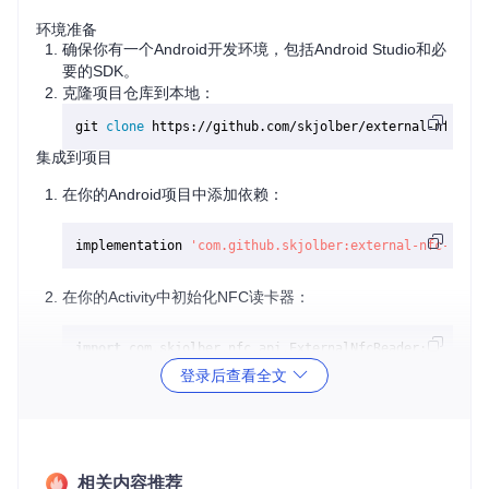
环境准备
确保你有一个Android开发环境，包括Android Studio和必
要的SDK。
克隆项目仓库到本地：
git 
clone
集成到项目
在你的Android项目中添加依赖：
implementation 
'com.github.skjolber:external-nfc-api:1
在你的Activity中初始化NFC读卡器：
import
 com.skjolber.nfc.api.ExternalNfcReader;

登录后查看全文
public
class
MainActivity
extends
AppCompatActivity
 {

private
 ExternalNfcReader nfcReader;

@Override
protected
void
onCreate
(Bundle savedInstanceState)
相关内容推荐
super
.onCreate(savedInstanceState);
