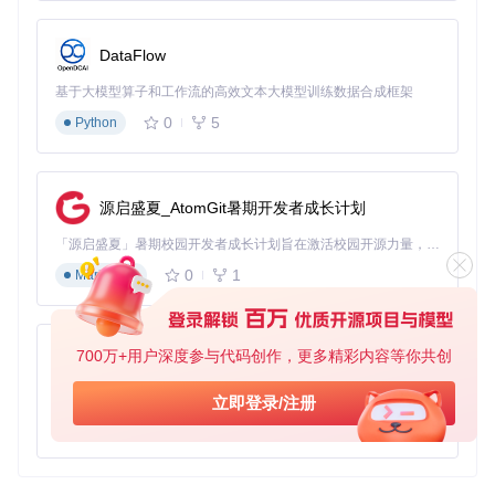
门禁系统的刷卡功能。
支付系统
：在移动支付应用中，通过外部NFC读卡器读取
DataFlow
用户的支付卡信息，实现快速支付。
最佳实践
基于大模型算子和工作流的高效文本大模型训练数据合成框架
资源释放
：确保在Activity或Fragment销毁时释放NFC读
卡器资源，避免内存泄漏。
0
5
Python
异常处理
：在读取NFC标签时，添加异常处理逻辑，以应
对读取失败的情况。
典型生态项目
源启盛夏_AtomGit暑期开发者成长计划
「源启盛夏」暑期校园开发者成长计划旨在激活校园开源力量，通过积分激励、认证扶持、资源倾斜等形式，引导高校组织和开发者完成「入驻 — 建项目 — 做贡献 — 获认证 — 得资源」的完整闭环。无论你是想带领社团入驻平台的组织者，还是希望用代码贡献证明自己的开发者，都能在这里找到属于你的成长路径。
NFC Tools
：一个用于NFC标签读写和管理的工具，与
ex
0
1
ternal-nfc-api
结合使用，可以实现更复杂的NFC应
Markdown
用。
Android-x86
：一个将Android系统移植到x86平台的项
目，通过集成
external-nfc-api
，可以在x86设备上实
700万+用户深度参与代码创作，更多精彩内容等你共创
py-xiaozhi
现NFC功能。
基于Python的Xiaozhi AI，适用于想要完整Xiaozhi体验而无需拥有专用硬件的用户。
通过以上内容，你可以快速上手并深入了解
external-nfc-a
立即登录/注册
pi
项目，实现与外部NFC读卡器的交互。
0
1
Python