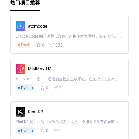
热门项目推荐
        nfcReader = 
new
ExternalNfcReader
(
this
);

        nfcReader.initialize();

        nfcReader.setOnTagDiscoveredListener(
new
Exter
atomcode
@Override
public
void
onTagDiscovered
(NfcTag tag)
 {

Claude Code 的开源替代方案。连接任意大模型，编辑代码，运行命令，自动验证 — 全自动执行。用 Rust 构建，极致性能。 ｜ An open-source alternative to Claude Code. Connect any LLM, edit code, run commands, and verify changes — autonomously. Built in Rust for speed. Get Started
// 处理NFC标签数据
0
538
Rust
                Log.d(
"NFC"
, 
"Tag discovered: "
 + tag.
            }

        });

    }

MiniMax-H3
@Override
MiniMax H3 是一个通用的全模态生成系统。它支持对由文本、图像、视频和音频组成的多模态上下文进行统一理解，并能生成分辨率高达 2K、时长可达 15 秒的带原生立体声音频的视频。得益于面向任务泛化的系统设计，H3 在预训练阶段就已具备广泛的多模态上下文理解与生成能力，能够出色地执行复杂的多模态指令。
protected
void
onDestroy
()
 {

super
.onDestroy();

0
0
Python
        nfcReader.release();

    }

Kimi-K3
应用案例和最佳实践
Kimi K3 是Kimi能力最强的模型：这是一个拥有 2.8 万亿参数的混合专家（MoE）模型，具备原生视觉理解能力，并支持 100 万 token 的上下文窗口。
应用案例
0
0
Python
门禁系统
：使用外部NFC读卡器与Android设备结合，实现