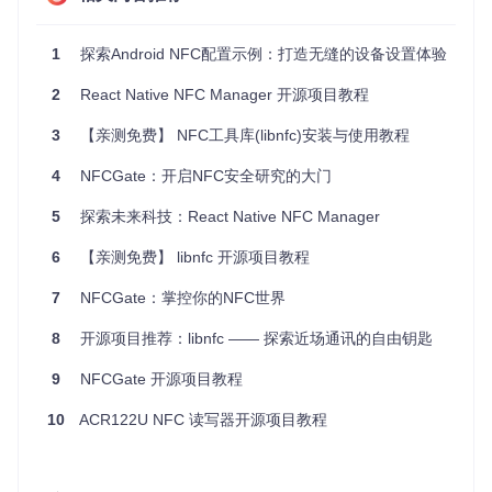
        setContentView(R.layout.activity_main);

1
探索Android NFC配置示例：打造无缝的设备设置体验
        nfcReader = 
new
ExternalNfcReader
(
this
);

        nfcReader.initialize();

2
React Native NFC Manager 开源项目教程
    }

3
【亲测免费】 NFC工具库(libnfc)安装与使用教程
@Override
protected
void
onDestroy
()
 {

4
NFCGate：开启NFC安全研究的大门
super
.onDestroy();

        nfcReader.release();

    }

5
探索未来科技：React Native NFC Manager
6
【亲测免费】 libnfc 开源项目教程
读取NFC标签
在你的Activity中实现NFC标签读取逻辑：
7
NFCGate：掌控你的NFC世界
import
 com.skjolber.nfc.api.NfcTag;

8
开源项目推荐：libnfc —— 探索近场通讯的自由钥匙
public
class
MainActivity
extends
AppCompatActivity
 {

9
NFCGate 开源项目教程
private
 ExternalNfcReader nfcReader;

@Override
10
ACR122U NFC 读写器开源项目教程
protected
void
onCreate
(Bundle savedInstanceState)
super
.onCreate(savedInstanceState);

        setContentView(R.layout.activity_main);
