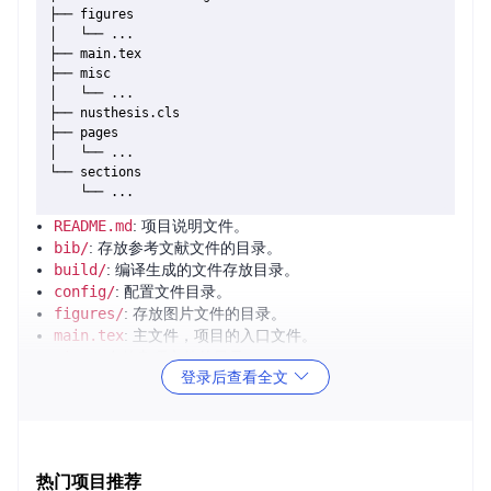
├── figures

│   └── ...

├── main.tex

├── misc

│   └── ...

├── nusthesis.cls

├── pages

│   └── ...

└── sections

README.md
: 项目说明文件。
bib/
: 存放参考文献文件的目录。
build/
: 编译生成的文件存放目录。
config/
: 配置文件目录。
figures/
: 存放图片文件的目录。
main.tex
: 主文件，项目的入口文件。
misc/
: 存放杂项文件的目录。
登录后查看全文
nusthesis.cls
: 项目的主要样式文件。
pages/
: 存放页面文件的目录。
sections/
: 存放章节文件的目录。
2. 项目的启动文件介绍
热门项目推荐