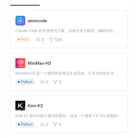
main.tex
是项目的启动文件，也是整个文档的入口。它包含
了文档的基本结构和引用其他章节文件的指令。
atomcode
\documentclass
Claude Code 的开源替代方案。连接任意大模型，编辑代码，运行命令，自动验证 — 全自动执行。用 Rust 构建，极致性能。 ｜ An open-source alternative to Claude Code. Connect any LLM, edit code, run commands, and verify changes — autonomously. Built in Rust for speed. Get Started
\begin
\input
0
534
Rust
\input
\input
\input
{sections/related
_
\input
MiniMax-H3
\input
\input
MiniMax H3 是一个通用的全模态生成系统。它支持对由文本、图像、视频和音频组成的多模态上下文进行统一理解，并能生成分辨率高达 2K、时长可达 15 秒的带原生立体声音频的视频。得益于面向任务泛化的系统设计，H3 在预训练阶段就已具备广泛的多模态上下文理解与生成能力，能够出色地执行复杂的多模态指令。
\bibliography
0
0
\end
Python
3. 项目的配置文件介绍
Kimi-K3
config/nusthesis.cfg
是项目的配置文件，用于设置文档
的一些基本参数，如标题、作者、日期等。
Kimi K3 是Kimi能力最强的模型：这是一个拥有 2.8 万亿参数的混合专家（MoE）模型，具备原生视觉理解能力，并支持 100 万 token 的上下文窗口。
0
0
Python
[General]

title = 南京大学学位论文模板
