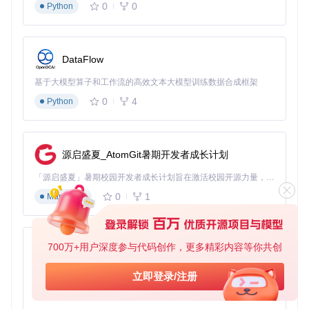
0
0
Python
挑战
Windows需要隐藏默认标题栏实现自定义样式
macOS窗口行为受系统安全策略限制
Linux桌面环境多样性导致窗口管理API不一致
DataFlow
方案
基于大模型算子和工作流的高效文本大模型训练数据合成框架
采用"基础功能统一+平台特定扩展"的实现策略：
0
4
Python
// 窗口初始化核心代码
await
 windowManager.ensureInitialized();

windowManager.addListener(
this
);

源启盛夏_AtomGit暑期开发者成长计划
final
 windowOptions = WindowOptions(

「源启盛夏」暑期校园开发者成长计划旨在激活校园开源力量，通过积分激励、认证扶持、资源倾斜等形式，引导高校组织和开发者完成「入驻 — 建项目 — 做贡献 — 获认证 — 得资源」的完整闭环。无论你是想带领社团入驻平台的组织者，还是希望用代码贡献证明自己的开发者，都能在这里找到属于你的成长路径。
  size: windowSize,

0
1
Markdown
  minimumSize: 
const
 Size(
800
, 
600
),

  title: 
'AppFlowy'
,

);

700万+用户深度参与代码创作，更多精彩内容等你共创
// 根据平台选择不同实现
py-xiaozhi
if
 (UniversalPlatform.isWindows) {

基于Python的Xiaozhi AI，适用于想要完整Xiaozhi体验而无需拥有专用硬件的用户。
await
 _initWindowsWindow(); 
// BitsDojo Window实现
立即登录/注册
} 
else
 {

0
1
Python
await
 _initStandardWindow(); 
// window_manager包实现