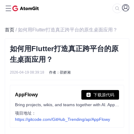
首页
/ 如何用Flutter打造真正跨平台的原生桌面应用？
如何用Flutter打造真正跨平台的原
生桌面应用？
2026-04-19 08:39:18
作者：邵娇湘
AppFlowy
下载源代码
Bring projects, wikis, and teams together with AI. AppFlowy is the AI collaborative workspace where you achieve more without losing control of your data. The leading open source Notion alternative.
项目地址：
https://gitcode.com/GitHub_Trending/ap/AppFlowy