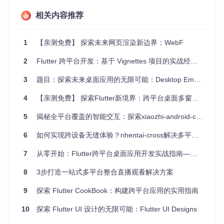
桥接
生
用
相关内容推荐
最
完全原
性能敏感场
纯原生开发
低
高
生
景
轻量工具应
1
【亲测免费】 探索未来网页渲染新边界：WebF
中
有限
高
Electron
用
2
Flutter 跨平台开发：基于 Vignettes 项目的实战经验分享
C++技术栈
高
良好
中
Qt
团队
3
题目：探索未来桌面应用的无限可能：Desktop Embedding for Flutter
三层架构设计：如何实现跨平台通信与功能复
4
【亲测免费】 探索Flutter新境界：跨平台桌面多窗口解决方案
用？
5
揭秘全平台覆盖的智能交互：探索xiaozhi-android-client如何重塑跨设备AI体验
AppFlowy采用清晰的分层架构，确保业务逻辑与平台特性解
6
如何实现跨设备无缝体验？nhentai-cross解决多平台阅读痛点的实践指南
耦，同时通过标准化接口实现跨平台复用。
7
从零开始：Flutter跨平台桌面应用开发实战指南——实现原生体验的创新之路
8
3步打造一站式多平台整合直播观看解决方案
应用层（Flutter Dart）
包含UI组件、业务逻辑和状态管理，实现跨平台一致的用户界
9
探索 Flutter CookBook：构建跨平台应用的实用指南
面。核心代码在
frontend/appflowy_flutter/lib/
目录下
组织，通过模块化设计确保各功能独立。
10
探索 Flutter UI 设计的无限可能：Flutter UI Designs