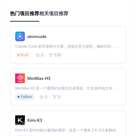
桥接层（Platform Channels）
通过Flutter Platform Channels建立Dart与原生代码的通信桥
热门项目推荐
相关项目推荐
梁，核心模块包括窗口管理、快捷键处理和系统集成。这一层
解决了90%的平台特定功能适配。
原生层（平台API）
atomcode
针对Windows（Win32 API）、macOS（Cocoa API）和Linux
（GTK/X11）分别实现底层功能，通过统一接口向上暴露，确
Claude Code 的开源替代方案。连接任意大模型，编辑代码，运行命令，自动验证 — 全自动执行。用 Rust 构建，极致性能。 ｜ An open-source alternative to Claude Code. Connect any LLM, edit code, run commands, and verify changes — autonomously. Built in Rust for speed. Get Started
保上层业务逻辑无需关心平台差异。
0
535
Rust
💡
通信流程
：Dart通过MethodChannel调用原生方法，原生
层处理后通过EventChannel返回结果。这种双向通信机制确
保了跨平台功能的高效实现。
MiniMax-H3
窗口管理：如何在三大系统实现统一交互体验？
MiniMax H3 是一个通用的全模态生成系统。它支持对由文本、图像、视频和音频组成的多模态上下文进行统一理解，并能生成分辨率高达 2K、时长可达 15 秒的带原生立体声音频的视频。得益于面向任务泛化的系统设计，H3 在预训练阶段就已具备广泛的多模态上下文理解与生成能力，能够出色地执行复杂的多模态指令。
0
0
Python
窗口是桌面应用的基础，不同平台的窗口行为差异是跨平台开
发的首个挑战。AppFlowy通过分层抽象实现了一致的窗口管
理体验。
目标
Kimi-K3
提供统一的窗口控制（最小化、最大化、关闭）、尺寸记忆和
Kimi K3 是Kimi能力最强的模型：这是一个拥有 2.8 万亿参数的混合专家（MoE）模型，具备原生视觉理解能力，并支持 100 万 token 的上下文窗口。
自定义标题栏。