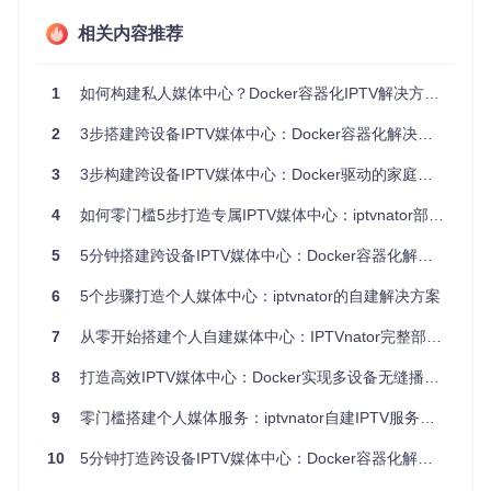
上却无法识别格式。这种系统间的兼容性障碍，让用户陷入无
休止的调试循环。
相关内容推荐
配置管理噩梦
：手动安装解码器、设置网络代理、配置EPG数
据源，每一步都可能遇到技术门槛。更糟糕的是，当系统升级
1
如何构建私人媒体中心？Docker容器化IPTV解决方案全解析
或软件更新后，之前的配置往往需要重新来过。
数据安全隐患
2
3步搭建跨设备IPTV媒体中心：Docker容器化解决方案指南
：传统播放器常要求开放过多系统权限，或在本
地存储敏感的播放列表信息，存在隐私泄露风险。设备更换
时，数据迁移也成为一项繁琐任务。
3
3步构建跨设备IPTV媒体中心：Docker驱动的家庭娱乐解决方案
容器化方案的四大突破
4
如何零门槛5步打造专属IPTV媒体中心：iptvnator部署与使用全指南
Docker技术从根本上改变了这一局面：通过隔离的运行环境确
5
5分钟搭建跨设备IPTV媒体中心：Docker容器化解决方案终结多设备播放难题
保一致性，简化的部署流程降低技术门槛，持久化存储保障数
据安全，而轻量级特性则保证了资源高效利用。这些优势共同
6
5个步骤打造个人媒体中心：iptvnator的自建解决方案
构成了现代IPTV播放系统的理想解决方案。
7
从零开始搭建个人自建媒体中心：IPTVnator完整部署指南
5步实施路径：从环境准备到服务启动
8
打造高效IPTV媒体中心：Docker实现多设备无缝播放解决方案
准备容器化环境：基础组件安装
9
零门槛搭建个人媒体服务：iptvnator自建IPTV服务器完全指南
要开始构建IPTV媒体中心，首先需要准备Docker运行环境。
确保你的系统满足以下要求：至少2GB内存、20GB可用磁盘
10
5分钟打造跨设备IPTV媒体中心：Docker容器化解决方案全指南
空间，以及稳定的网络连接。在Ubuntu系统中，可以通过以下
命令快速安装必要组件：