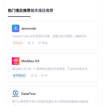
热门项目推荐
sudo
 apt update && 
相关项目推荐
sudo
sudo
 systemctl 
enable
对于其他操作系统，请参考Docker官方文档完成安装。验证安
atomcode
装是否成功的简单方法是运行
docker --version
和
docker-
compose --version
，确保输出正确的版本信息。
Claude Code 的开源替代方案。连接任意大模型，编辑代码，运行命令，自动验证 — 全自动执行。用 Rust 构建，极致性能。 ｜ An open-source alternative to Claude Code. Connect any LLM, edit code, run commands, and verify changes — autonomously. Built in Rust for speed. Get Started
获取项目代码：基础架构搭建
0
541
Rust
接下来，获取IPTVnator项目代码并进入项目目录：
git 
clone
MiniMax-H3
cd
MiniMax H3 是一个通用的全模态生成系统。它支持对由文本、图像、视频和音频组成的多模态上下文进行统一理解，并能生成分辨率高达 2K、时长可达 15 秒的带原生立体声音频的视频。得益于面向任务泛化的系统设计，H3 在预训练阶段就已具备广泛的多模态上下文理解与生成能力，能够出色地执行复杂的多模态指令。
项目结构中，
docker
目录包含了所有容器化部署所需的配置
0
0
Python
文件，包括Dockerfile和docker-compose.yml，这些文件定义
了服务的构建方式和运行参数。
配置服务参数：个性化调整
DataFlow
进入docker目录，查看并根据需要调整docker-compose.yml
基于大模型算子和工作流的高效文本大模型训练数据合成框架
文件：