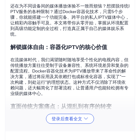
还在为不同设备间的媒体播放体验不一致而烦恼？想摆脱传统I
PTV服务的各种限制？通过Docker容器化技术，只需5个步
骤，你就能搭建一个功能完备、跨平台的私人IPTV媒体中心，
让精彩内容触手可及。本文将带你从零开始，掌握从环境配置
到高级功能定制的全过程，打造真正属于自己的媒体娱乐系
统。
解锁媒体自由：容器化IPTV的核心价值
在流媒体时代，我们渴望随时随地享受个性化的电视内容，但
传统播放方案往往受制于设备兼容性、系统环境差异和复杂的
配置流程。Docker容器化技术为IPTV播放带来了革命性的解
决方案，通过将应用及其依赖打包成标准化容器，实现了"一
次构建，到处运行"的理想状态。这种方式不仅消除了环境依
赖问题，还大幅简化了部署流程，让普通用户也能轻松拥有专
业级的媒体中心。
直面传统方案痛点：从混乱到有序的转变
登录后查看全文
传统IPTV播放的三大困境
环境碎片化难题
：在Windows上能流畅运行的播放器，到了m
acOS可能频繁崩溃；在PC上配置好的播放列表，在智能电视