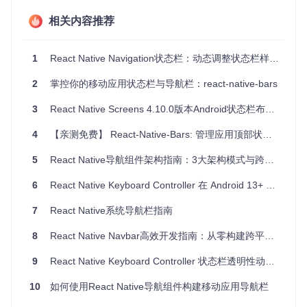
用户体验增强
：通过动态变化的颜色和动画，增加用户对应
用状态的理解和互动。
相关内容推荐
项目特点
1
React Native Navigation状态栏：动态调整状态栏样式的终极技巧
简单易用
：只需要几个属性设置，就能快速创建功能齐全的
2
掌控你的移动应用状态栏与导航栏：react-native-bars
提示框。
高度可定制
：支持自定义颜色、高度以及是否显示脉冲动
3
React Native Screens 4.10.0版本Android状态栏布局问题解析
画，满足多样化的设计需求。
点击反馈
：通过添加onPress事件，使用户能够直接从状态
4
【亲测免费】 React-Native-Bars: 管理应用顶部状态栏与导航栏的组件库
栏触发相关操作。
适配性好
：不仅适用于基本应用，也支持与流行的导航库如
5
React Native导航组件架构指南：3大架构模式与跨平台实现方案
react-navigation集成。
6
React Native Keyboard Controller 在 Android 13+ 上导致导航栏高度异常的解决方案
如果你想查看实际运行效果，可以访问项目提供的示例应用代
码。通过这个库，你可以快速地将这些专业级别的交互效果引
7
React Native系统导航栏指南
入你的React Native应用，从而提升整体的用户界面和用户体
验。
8
React Native Navbar高效开发指南：从零构建跨平台导航栏
安装项目非常简单，只需一行命令：
9
React Native Keyboard Controller 状态栏透明性动态调整问题解析
10
如何使用React Native导航组件构建移动应用导航栏