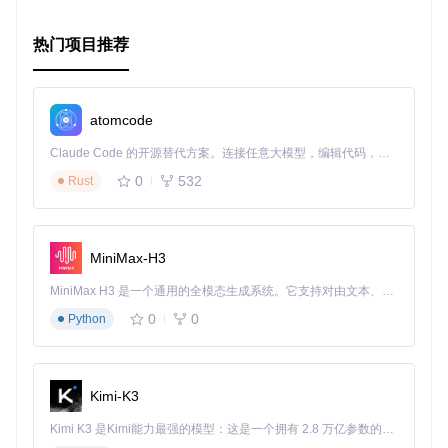
或者
热门项目推荐
立即开始你的项目，利用React Native Statusbar Alert打造更
atomcode
加引人注目的移动应用吧！
Claude Code 的开源替代方案。连接任意大模型，编辑代码，运行命令，自动验证 — 全自动执行。用 Rust 构建，极致性能。 ｜ An open-source alternative to Claude Code. Connect any LLM, edit code, run commands, and verify changes — autonomously. Built in Rust for speed. Get Started
0
532
Rust
MiniMax-H3
MiniMax H3 是一个通用的全模态生成系统。它支持对由文本、图像、视频和音频组成的多模态上下文进行统一理解，并能生成分辨率高达 2K、时长可达 15 秒的带原生立体声音频的视频。得益于面向任务泛化的系统设计，H3 在预训练阶段就已具备广泛的多模态上下文理解与生成能力，能够出色地执行复杂的多模态指令。
0
0
Python
Kimi-K3
Kimi K3 是Kimi能力最强的模型：这是一个拥有 2.8 万亿参数的混合专家（MoE）模型，具备原生视觉理解能力，并支持 100 万 token 的上下文窗口。