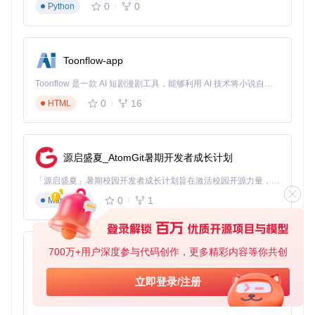
0
0
Python
Toonflow-app
Toonflow 是一款 AI 短剧漫剧工具，能够利用 AI 技术将小说自动转化为剧本，并结合 AI 生成的图片和视频，实现高效的短剧创作。借助 Toonflow，可以轻松完成从文字到影像的全流程，让短剧制作变得更加智能与便捷。
0
16
HTML
源启盛夏_AtomGit暑期开发者成长计划
「源启盛夏」暑期校园开发者成长计划旨在激活校园开源力量，通过积分激励、认证扶持、资源倾斜等形式，引导高校组织和开发者完成「入驻 — 建项目 — 做贡献 — 获认证 — 得资源」的完整闭环。无论你是想带领社团入驻平台的组织者，还是希望用代码贡献证明自己的开发者，都能在这里找到属于你的成长路径。
0
1
Markdown
700万+用户深度参与代码创作，更多精彩内容等你共创
AionUi
免费、本地、开源的 24/7 全天候 Cowork 应用，以及适用于 Gemini CLI、Claude Code、Codex、OpenCode、Qwen Code、Goose CLI、Auggie 等的 OpenClaw | 🌟 喜欢就点star吧
立即登录/注册
0
6
TypeScript