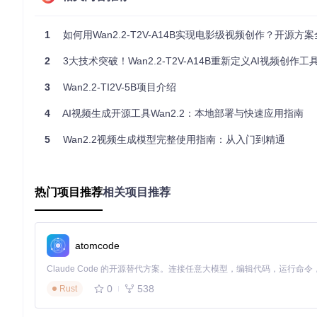
Wan2.2-VAE基于变分自编码器（VAE）框架，其核心结构如下：
1
如何用Wan2.2-T2V-A14B实现电影级视频创作？开源方
classDiagram

    class VAE {

2
3大技术突破！Wan2.2-T2V-A14B重新定义AI视频创作工
        +Encoder

        +Decoder

        +LatentSpace

3
Wan2.2-TI2V-5B项目介绍
    }

    class Encoder {

4
AI视频生成开源工具Wan2.2：本地部署与快速应用指南
        +Convolutional Layers

        +Residual Blocks

5
Wan2.2视频生成模型完整使用指南：从入门到精通
        +Downsampling

    }

    class Decoder {

        +Transposed Convolutional Layers

热门项目推荐
相关项目推荐
        +Residual Blocks

        +Upsampling

    }

    class LatentSpace {

atomcode
        +Mean and Variance

        +Sampling

    }

0
538
Rust
    VAE --> Encoder

    VAE --> Decoder
