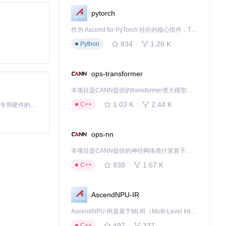
pytorch
作为 Ascend for PyTorch 社区的核心组件，TorchNPU 是昇腾专为 PyTorch 打造的深度学习适配插件，使 PyTorch 框架能够直接调用昇腾 NPU，为开发者提供昇腾 AI 处理器的超强算力。
834
1.26 K
Python
ops-transformer
本项目是CANN提供的transformer类大模型算子库，实现网络在NPU上加速计算。
1.03 K
2.44 K
C++
基于Python的Xiaozhi AI，适用于想要完整Xiaozhi体验而无需拥有专用硬件的用户。
ops-nn
本项目是CANN提供的神经网络类计算算子库，实现网络在NPU上加速计算。
838
1.67 K
C++
AscendNPU-IR
AscendNPU-IR是基于MLIR（Multi-Level Intermediate Representation）构建的，面向昇腾亲和算子编译时使用的中间表示，提供昇腾完备表达能力，通过编译优化提升昇腾AI处理器计算效率，支持通过生态框架使能昇腾AI处理器与深度调优
497
337
C++