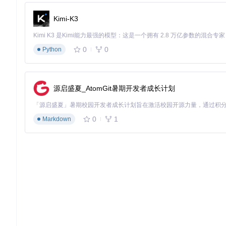
关键技术
Kimi-K3
多尺度特征提取
通过分层卷积和池化操作，逐步提取输入视频的多尺度特征
0
0
Python
示例代码片段：
class
MultiScaleEncoder
(nn.Module):

def
__init__
(
self
):

源启盛夏_AtomGit暑期开发者成长计划
super
().__init__()

self
.conv1 = nn.Conv2d(
3
, 
64
, kernel_size
self
.conv2 = nn.Conv2d(
64
, 
128
, kernel_si
0
1
Markdown
self
.residual = ResidualBlock(
128
残差连接
在编码器和解码器中引入残差块，缓解梯度消失问题，提升
残差块结构：
flowchart LR

潜在空间优化