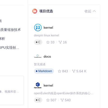
项目优选
收起
南
kernel
0P的质量缩放技术
deepin linux kernel
解析
33
16
C
U实现创作平权
docs
暂无描述
843
5.64 K
Markdown
kernel
MiniMax H3 是一个通用的全模态生成系统。它支持对由文本、图像、视频和音频组成的多模态上下文进行统一理解，并能生成分辨率高达 2K、时长可达 15 秒的带原生立体声音频的视频。得益于面向任务泛化的系统设计，H3 在预训练阶段就已具备广泛的多模态上下文理解与生成能力，能够出色地执行复杂的多模态指令。
openEuler内核是openEuler操作系统的核心，既是系统性能与稳定性的基石，也是连接处理器、设备与服务的桥梁。
507
540
C