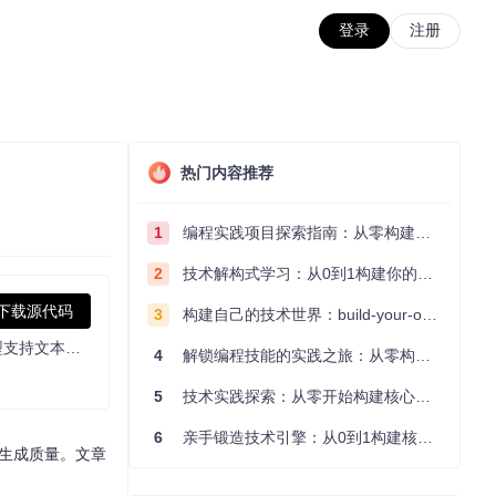
登录
注册
热门内容推荐
1
编程实践项目探索指南：从零构建技术能力体系
2
技术解构式学习：从0到1构建你的编程知识体系
下载源代码
3
构建自己的技术世界：build-your-own-x项目的实践探索指南
Wan2.2-TI2V-5B是一款开源的先进视频生成模型，基于创新的混合专家架构（MoE）设计，显著提升了视频生成的质量与效率。该模型支持文本生成视频和图像生成视频两种模
4
解锁编程技能的实践之旅：从零构建你的技术世界
5
技术实践探索：从零开始构建核心系统的实践指南
6
亲手锻造技术引擎：从0到1构建核心系统的实践指南
持生成质量。文章