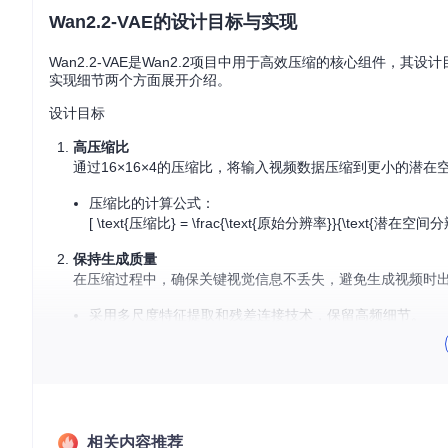
Wan2.2-VAE的设计目标与实现
Wan2.2-VAE是Wan2.2项目中用于高效压缩的核心组件
实现细节两个方面展开介绍。
设计目标
高压缩比
通过16×16×4的压缩比，将输入视频数据压缩到更小的潜
压缩比的计算公式：
[ \text{压缩比} = \frac{\text{原始分辨率}}{\text{潜在空间分辨率}} 
保持生成质量
在压缩过程中，确保关键视觉信息不丢失，避免生成视频时
采用多尺度特征提取和残差连接技术，保留高频细节。
支持多模态输入
兼容文本和图像输入，实现灵活的文本到视频（T2V）和图像
实现细节
架构设计
相关内容推荐