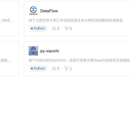
DataFlow
Kimi K3 是Kimi能力最强的模型：这是一个拥有 2.8 万亿参数的混合专家（MoE）模型，具备原生视觉理解能力，并支持 100 万 token 的上下文窗口。
基于大模型算子和工作流的高效文本大模型训练数据合成框架
。
0
5
Python
py-xiaozhi
=
3
, stride=
2
, padding=
1
)

「源启盛夏」暑期校园开发者成长计划旨在激活校园开源力量，通过积分激励、认证扶持、资源倾斜等形式，引导高校组织和开发者完成「入驻 — 建项目 — 做贡献 — 获认证 — 得资源」的完整闭环。无论你是想带领社团入驻平台的组织者，还是希望用代码贡献证明自己的开发者，都能在这里找到属于你的成长路径。
ze=
3
, stride=
2
, padding=
1
)

0
1
Python
训练稳定性。