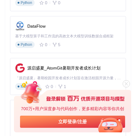
0
0
Python
DataFlow
基于大模型算子和工作流的高效文本大模型训练数据合成框架
0
5
Python
源启盛夏_AtomGit暑期开发者成长计划
「源启盛夏」暑期校园开发者成长计划旨在激活校园开源力量，通过积分激励、认证扶持、资源倾斜等形式，引导高校组织和开发者完成「入驻 — 建项目 — 做贡献 — 获认证 — 得资源」的完整闭环。无论你是想带领社团入驻平台的组织者，还是希望用代码贡献证明自己的开发者，都能在这里找到属于你的成长路径。
0
1
Markdown
700万+用户深度参与代码创作，更多精彩内容等你共创
py-xiaozhi
基于Python的Xiaozhi AI，适用于想要完整Xiaozhi体验而无需拥有专用硬件的用户。
立即登录/注册
0
1
Python