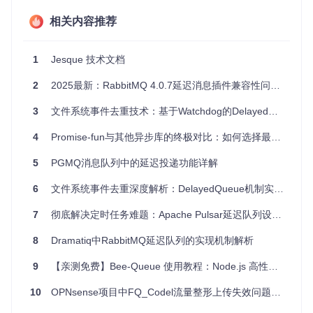
4、项目特点
简洁架构
：四个核心组件协同工作，实现复杂延时任务的
相关内容推荐
简单化管理。
高效调度
：通过DelayBucket减少全量扫描，提高延迟任
1
Jesque 技术文档
务的处理速度。
消息结构清晰
：每个Job包含主题、ID、延迟时间、执行
2
2025最新：RabbitMQ 4.0.7延迟消息插件兼容性问题深度解析与解决方案
超时时间以及消息内容，易于理解和操作。
弹性扩展
：支持超时重试机制，可根据业务需求调整重试
3
文件系统事件去重技术：基于Watchdog的DelayedQueue机制深度解析与实践指南
策略。
高度集成
：与Redis紧密配合，适应各类分布式系统的集成
4
Promise-fun与其他异步库的终极对比：如何选择最适合的工具
需求。
5
PGMQ消息队列中的延迟投递功能详解
总结，
delay-queue
是一个理想的延迟消息处理工具，它的
出现使得开发人员能够专注于业务逻辑，无需关心底层复杂的
6
文件系统事件去重深度解析：DelayedQueue机制实战指南
定时任务实现。如果你正在寻找这样的解决方案，那么
delay
-queue
绝对值得一试！立即访问
项目GitHub页面
获取详细
7
彻底解决定时任务难题：Apache Pulsar延迟队列设计与实战指南
信息并开始你的延时任务之旅吧！
8
Dramatiq中RabbitMQ延迟队列的实现机制解析
9
【亲测免费】Bee-Queue 使用教程：Node.js 高性能任务队列实战指南
10
OPNsense项目中FQ_Codel流量整形上传失效问题分析与解决方案