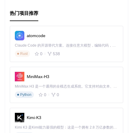
热门项目推荐
atomcode
Claude Code 的开源替代方案。连接任意大模型，编辑代码，运行命令，自动验证 — 全自动执行。用 Rust 构建，极致性能。 ｜ An open-source alternative to Claude Code. Connect any LLM, edit code, run commands, and verify changes — autonomously. Built in Rust for speed. Get Started
0
538
Rust
MiniMax-H3
MiniMax H3 是一个通用的全模态生成系统。它支持对由文本、图像、视频和音频组成的多模态上下文进行统一理解，并能生成分辨率高达 2K、时长可达 15 秒的带原生立体声音频的视频。得益于面向任务泛化的系统设计，H3 在预训练阶段就已具备广泛的多模态上下文理解与生成能力，能够出色地执行复杂的多模态指令。
0
0
Python
Kimi-K3
Kimi K3 是Kimi能力最强的模型：这是一个拥有 2.8 万亿参数的混合专家（MoE）模型，具备原生视觉理解能力，并支持 100 万 token 的上下文窗口。