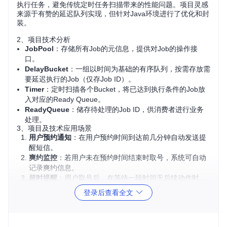
执行任务，避免传统定时任务扫描带来的性能问题。项目灵感
来源于有赞的延迟队列实现，但针对Java环境进行了优化和封
装。
2、项目技术分析
JobPool
：存储所有Job的元信息，提供对Job的操作接
口。
DelayBucket
：一组以时间为基础的有序队列，按需存放需
要延迟执行的Job（仅存Job ID）。
Timer
：定时扫描各个Bucket，将已达到执行条件的Job放
入对应的Ready Queue。
ReadyQueue
：储存待处理的Job ID，供消费者进行业务
处理。
3、项目及技术应用场景
用户预约通知
：在用户预约时间到达前几分钟自动发送提
醒短信。
爽约监控
：若用户未在预约时间结束时取号，系统可自动
记录爽约信息。
超时提醒
：用户取号后，在等待一段时间无后续动作时，
触发短信提醒。
登录后查看全文
此类场景在电商、金融、物流等领域都有广泛的应用，
delay
-queue
提供了一种灵活且高效的解决方案。