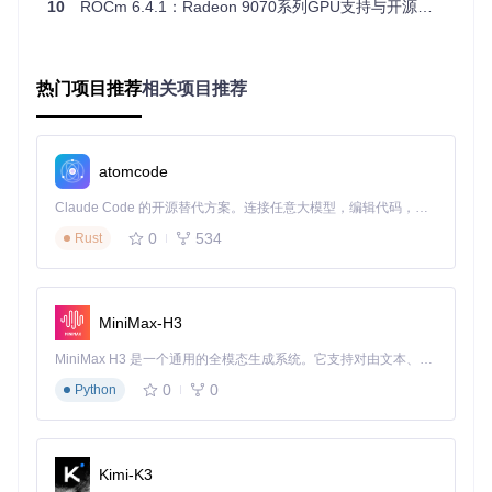
10
ROCm 6.4.1：Radeon 9070系列GPU支持与开源生态扩展
验证硬件兼容性：三步完成系统配置
检查系统要求
：确保运行64位Linux系统（推荐Ubuntu 22.
04 LTS或RHEL 9），内核版本不低于5.15，并安装最新
热门项目推荐
相关项目推荐
的 Mesa 驱动。
安装ROCm 6.4.1
：通过官方软件源安装最新版本：
atomcode
sudo
sudo
Claude Code 的开源替代方案。连接任意大模型，编辑代码，运行命令，自动验证 — 全自动执行。用 Rust 构建，极致性能。 ｜ An open-source alternative to Claude Code. Connect any LLM, edit code, run commands, and verify changes — autonomously. Built in Rust for speed. Get Started
0
534
Rust
验证安装
：运行以下命令确认新显卡被正确识别：
rocminfo | grep -A 10 
"gfx120"
MiniMax-H3
构建与运行示例程序：释放新硬件算力
MiniMax H3 是一个通用的全模态生成系统。它支持对由文本、图像、视频和音频组成的多模态上下文进行统一理解，并能生成分辨率高达 2K、时长可达 15 秒的带原生立体声音频的视频。得益于面向任务泛化的系统设计，H3 在预训练阶段就已具备广泛的多模态上下文理解与生成能力，能够出色地执行复杂的多模态指令。
获取ROCm示例代码
：
0
0
Python
git 
clone
cd
Kimi-K3