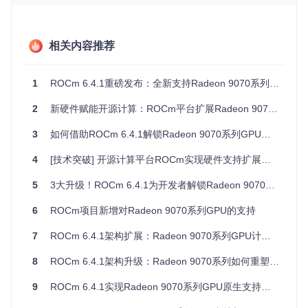
架构通过优化的计算单元布局和增强的内存子系统，为通用计
算任务提供了更高的并行处理能力。与上一代gfx1100系列相
比，新架构在浮点运算吞吐量和内存带宽方面均有显著提升，
相关内容推荐
特别适合机器学习训练和推理等计算密集型工作负载。
软件适配细节：构建系统与驱动层的双重升级
1
ROCm 6.4.1重磅发布：全新支持Radeon 9070系列GPU，开源计算生态再升级
ROCm 6.4.1版本通过以下技术手段实现对新硬件的支持：
2
新硬件赋能开源计算：ROCm平台扩展Radeon 9070系列兼容性
构建系统更新
：在CMake构建脚本中添加了对gfx1200/12
01架构的编译目标支持，确保核心组件能够针对新硬件特
3
如何借助ROCm 6.4.1解锁Radeon 9070系列GPU的计算潜能
性进行优化编译。
4
[技术突破] 开源计算平台ROCm实现硬件支持扩展：Radeon 9070系列带来的加速计算生态变革
设备管理扩展
：更新了ROCm设备管理模块，添加了对新
显卡PCI设备ID的识别与初始化逻辑。
5
3大升级！ROCm 6.4.1为开发者解锁Radeon 9070系列GPU新能力
内核优化适配
：针对新架构的计算单元特性，调整了Open
6
ROCm项目新增对Radeon 9070系列GPU的支持
CL/HIP内核的默认优化参数，充分发挥硬件计算潜能。
7
ROCm 6.4.1架构扩展：Radeon 9070系列GPU计算生态新突破
兼容性矩阵更新
：同步更新了系统要求文档和支持矩阵，
明确标注了Radeon 9070系列的支持状态和性能预期。
8
ROCm 6.4.1架构升级：Radeon 9070系列如何重塑开源计算生态
9
ROCm 6.4.1实现Radeon 9070系列GPU原生支持：架构解析与开发者指南
开发者实践指南：从环境配置到性能优化