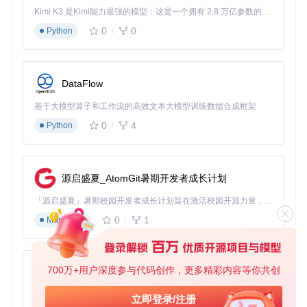
针对新架构编译
：
Kimi K3 是Kimi能力最强的模型：这是一个拥有 2.8 万亿参数的混合专家（MoE）模型，具备原生视觉理解能力，并支持 100 万 token 的上下文窗口。
0
0
Python
mkdir
 build && 
cd
 build

CXX=hipcc cmake .. -DAMDGPU_TARGETS=gfx1201

DataFlow
运行性能测试
：
基于大模型算子和工作流的高效文本大模型训练数据合成框架
0
4
Python
开发者FAQ：解答关键技术疑问
源启盛夏_AtomGit暑期开发者成长计划
兼容性相关
「源启盛夏」暑期校园开发者成长计划旨在激活校园开源力量，通过积分激励、认证扶持、资源倾斜等形式，引导高校组织和开发者完成「入驻 — 建项目 — 做贡献 — 获认证 — 得资源」的完整闭环。无论你是想带领社团入驻平台的组织者，还是希望用代码贡献证明自己的开发者，都能在这里找到属于你的成长路径。
Q: Radeon 9070系列是否支持所有ROCm功能？
0
1
Markdown
A: 是的，6.4.1版本提供完整支持，包括HIP编程模型、ROCm
数学库和深度学习框架集成。唯一限制是WSL环境支持仍需等
待后续版本更新。
700万+用户深度参与代码创作，更多精彩内容等你共创
Q: 现有基于旧架构开发的代码需要修改吗？
py-xiaozhi
A: 大部分代码可直接运行，建议通过
hipcc
重新编译以利用新
架构优化。对于性能敏感代码，可针对gfx1200/1201架构调整
基于Python的Xiaozhi AI，适用于想要完整Xiaozhi体验而无需拥有专用硬件的用户。
立即登录/注册