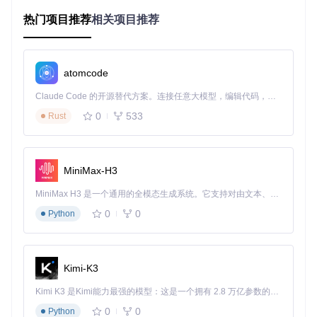
热门项目推荐
相关项目推荐
核心能力：fonteditor的技术特性与应用价值
atomcode
多格式兼容系统如何解决字体文件转换难题
Claude Code 的开源替代方案。连接任意大模型，编辑代码，运行命令，自动验证 — 全自动执行。用 Rust 构建，极致性能。 ｜ An open-source alternative to Claude Code. Connect any LLM, edit code, run commands, and verify changes — autonomously. Built in Rust for speed. Get Started
fonteditor支持TTF、WOFF、WOFF2、OTF、SVG、EOT等
多种主流字体格式的导入与导出，相当于一个字体格式的"多
0
533
Rust
语言翻译官"。以下是其支持的主要格式对比：
字体
压缩
特点
适用场景
格式
率
MiniMax-H3
最通用格式，支持所
桌面应用、印
MiniMax H3 是一个通用的全模态生成系统。它支持对由文本、图像、视频和音频组成的多模态上下文进行统一理解，并能生成分辨率高达 2K、时长可达 15 秒的带原生立体声音频的视频。得益于面向任务泛化的系统设计，H3 在预训练阶段就已具备广泛的多模态上下文理解与生成能力，能够出色地执行复杂的多模态指令。
中等
TTF
有系统
刷出版
0
0
Python
Web优化格式，内置
WOF
网页设计
较高
F
元数据
WOFF升级版，更高
WOF
现代网页开发
高
Kimi-K3
F2
压缩率
矢量图形格式，支持
移动端、SVG
Kimi K3 是Kimi能力最强的模型：这是一个拥有 2.8 万亿参数的混合专家（MoE）模型，具备原生视觉理解能力，并支持 100 万 token 的上下文窗口。
中高
SVG
动态效果
动画
0
0
Python