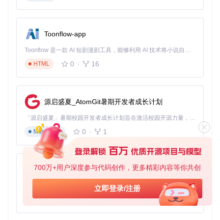
旧版IE兼容性
IE浏览器专用格式
中等
EOT
支持
通过格式间的无缝转换，fonteditor解决了不同平台对字体格式
Toonflow-app
的差异化需求，确保字体在各种环境下的一致性呈现。
Toonflow 是一款 AI 短剧漫剧工具，能够利用 AI 技术将小说自动转化为剧本，并结合 AI 生成的图片和视频，实现高效的短剧创作。借助 Toonflow，可以轻松完成从文字到影像的全流程，让短剧制作变得更加智能与便捷。
智能压缩技术如何实现字体文件的极致优化
0
16
HTML
字体文件大小直接影响网页加载速度和应用性能。fonteditor的
智能压缩功能就像专业的行李打包师，能在不影响字体质量的
前提下，去除冗余数据、优化轮廓曲线，显著减小文件体积。
通过内置的优化算法，可将字体文件大小减少30%-60%，特
源启盛夏_AtomGit暑期开发者成长计划
别适合对加载速度敏感的移动应用和网页项目。
「源启盛夏」暑期校园开发者成长计划旨在激活校园开源力量，通过积分激励、认证扶持、资源倾斜等形式，引导高校组织和开发者完成「入驻 — 建项目 — 做贡献 — 获认证 — 得资源」的完整闭环。无论你是想带领社团入驻平台的组织者，还是希望用代码贡献证明自己的开发者，都能在这里找到属于你的成长路径。
0
1
Markdown
场景实践：fonteditor在不同行业的应用方案
移动应用开发中的字体适配解决方案
700万+用户深度参与代码创作，更多精彩内容等你共创
AionUi
移动设备屏幕尺寸多样，对字体渲染要求更高。使用fonteditor
免费、本地、开源的 24/7 全天候 Cowork 应用，以及适用于 Gemini CLI、Claude Code、Codex、OpenCode、Qwen Code、Goose CLI、Auggie 等的 OpenClaw | 🌟 喜欢就点star吧
立即登录/注册
可以：
0
6
TypeScript
目标
：为移动应用创建适配不同屏幕密度的字体文件
步骤
：