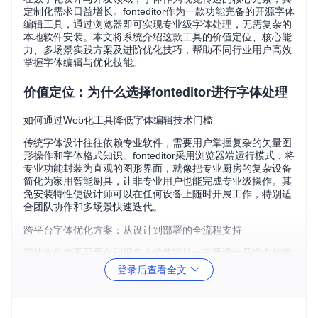
定制化需求日益增长。fonteditor作为一款功能完备的开源字体
编辑工具，通过浏览器即可实现专业级字体处理，无需复杂的
本地软件安装。本文将系统介绍这款工具的价值定位、核心能
力、多场景实践方案及进阶优化技巧，帮助不同行业用户高效
掌握字体编辑与优化技能。
价值定位：为什么选择fonteditor进行字体处理
如何通过Web化工具降低字体编辑技术门槛
传统字体设计往往依赖专业软件，需要用户掌握复杂的矢量图
形操作和字体格式知识。fonteditor采用浏览器端运行模式，将
专业功能封装为直观的图形界面，就像把专业厨房的复杂设备
简化为家用智能厨具，让非专业用户也能完成专业级操作。其
免安装特性使设计师可以在任何设备上随时开展工作，特别适
合团队协作和多场景快速迭代。
跨平台字体优化方案：从设计到部署的全流程支持
字体文件在不同平台和设备上的兼容性一直是设计开发中的痛
点。fonteditor提供从字体创建、编辑到多格式导出的完整工作
登录后查看全文
流，就像一个万能的适配器，能够将原始设计转换为各种设备
和浏览器都能完美呈现的格式。这种全流程支持大大减少了设
计师与开发者之间的沟通成本，确保字体设计意图在最终产品
中准确还原。