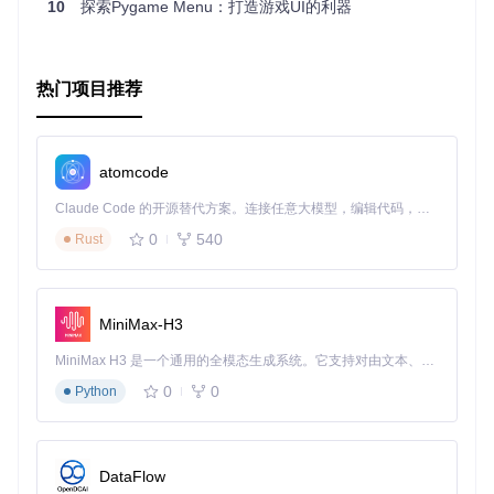
10
探索Pygame Menu：打造游戏UI的利器
热门项目推荐
atomcode
Claude Code 的开源替代方案。连接任意大模型，编辑代码，运行命令，自动验证 — 全自动执行。用 Rust 构建，极致性能。 ｜ An open-source alternative to Claude Code. Connect any LLM, edit code, run commands, and verify changes — autonomously. Built in Rust for speed. Get Started
0
540
Rust
MiniMax-H3
MiniMax H3 是一个通用的全模态生成系统。它支持对由文本、图像、视频和音频组成的多模态上下文进行统一理解，并能生成分辨率高达 2K、时长可达 15 秒的带原生立体声音频的视频。得益于面向任务泛化的系统设计，H3 在预训练阶段就已具备广泛的多模态上下文理解与生成能力，能够出色地执行复杂的多模态指令。
0
0
Python
DataFlow