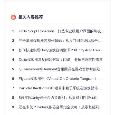
游戏中，这个暂停菜单都可以提供稳定可靠的服务。您可以在
各种类型的游戏，如冒险、策略、竞技场战斗等场景中应用此
项目。
相关内容推荐
4、项目特点
1
Unity Script Collection：打造专业级用户界面的终极UI设计工具指南
易于集成
：只需拖放预制件，无需复杂的代码设置。
高度自定义
：允许调整菜单布局，添加额外按钮，甚至可以
2
完全掌握模拟器游戏作弊码：从入门到高级玩法全攻略
定制自己的暂停逻辑。
兼容性好
：支持从Unity 5.4以上版本，包括对最新版本的支
3
如何快速实现Unity游戏自动翻译？XUnity.AutoTranslator完整使用指南
持。
4
文档完善
Delta模拟器常见问题解决：闪退、卡顿与兼容性修复
：详细说明了如何设置和更新项目，帮助开发者快
速上手。
5
QFramework中AudioKit音频回调在游戏暂停时的处理方案
控制器友好
：不仅支持键盘操作，也完美适配游戏手柄，提
升游戏体验。
6
Flycast模拟器中《Virtual-On Oratorio Tangram》双摇杆模式暂停菜单问题解析
总的来说，Unity Pause Menu是一个理想的工具，它可以帮助
7
ParticleEffectForUGUI项目中粒子系统在游戏暂停时的处理方案
开发者节省时间，专注于游戏的核心玩法，同时提供高质量的
用户体验。如果你正在使用Unity进行游戏开发，那么这款开源
项目无疑值得尝试和加入到你的工具库中。
8
5步实现Unity跨平台语音识别：从集成到性能优化
9
还在卡关？Delta模拟器金手指全攻略：从零基础到自定义作弊码