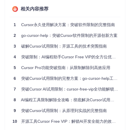
⭐⭐⭐
景
效果
相关内容推荐
需要在不同账户间切换验证功
⭐⭐⭐⭐
多账户测试
能
1
Cursor永久使用解决方案：突破软件限制的完整指南
限制提示主要有两种形式：一是"You've reached your trial re
quest limit"（请求次数超限），二是"Too many free trial acco
2
go-cursor-help：突破Cursor软件限制的开源创新方案
unts used on this machine"（设备试用账户过多）。这两种提
示分别对应不同的限制机制，需要针对性处理。
3
破解Cursor试用限制：开源工具的技术突围指南
二、技术原理：设备身份识别与重置机制
4
突破限制：AI编程助手Cursor Free VIP的全方位优化指南
5
Cursor Pro功能突破指南：从限制解除到高效应用
想象Cursor的试用系统就像一家会员制图书馆，每台设备都有
一张"借书证"——由系统生成的唯一标识符（UUID）。当你多
6
突破Cursor试用限制的完整方案：go-cursor-help工具深度应用指南
次试用后，图书馆会"记住"这张借书证并拒绝再次提供服务。
go-cursor-help工具的工作原理类似于为设备办理一张新的"借
7
突破Cursor AI试用限制：cursor-free-vip全功能解锁攻略
书证"：
8
AI编程工具限制解除全攻略：彻底解决Cursor试用到期与设备限制问题
┌───────────────┐     ┌───────────────┐     ┌─────────────
9
突破Cursor试用限制：从原理到实战的完整指南
│  定位配置文件  │────>│  生成新UUID   │────>│  替换旧标识符  │
└───────────────┘     └───────────────┘     └─────────────
10
开源工具Cursor Free VIP：解锁AI开发全能力的效率提升方案
        │                                             │

        │                                             ▼
