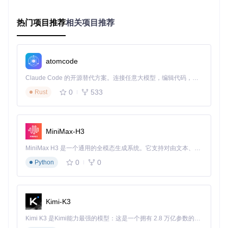
        └────────────────────────────────────>┌───────────
                                             │  备份原始配置
热门项目推荐
相关项目推荐
工具通过修改Cursor存储在本地的设备标识符，让系统误以为
这是一台新设备，从而重新获得试用资格。关键在于，这一过
atomcode
程仅修改应用层面的配置文件，不会触及系统核心文件，因此
安全性可控。
Claude Code 的开源替代方案。连接任意大模型，编辑代码，运行命令，自动验证 — 全自动执行。用 Rust 构建，极致性能。 ｜ An open-source alternative to Claude Code. Connect any LLM, edit code, run commands, and verify changes — autonomously. Built in Rust for speed. Get Started
0
533
Rust
三、实操方案：分平台实施指南
MiniMax-H3
Windows系统操作流程
准备条件
MiniMax H3 是一个通用的全模态生成系统。它支持对由文本、图像、视频和音频组成的多模态上下文进行统一理解，并能生成分辨率高达 2K、时长可达 15 秒的带原生立体声音频的视频。得益于面向任务泛化的系统设计，H3 在预训练阶段就已具备广泛的多模态上下文理解与生成能力，能够出色地执行复杂的多模态指令。
确保Cursor已完全退出（可在任务管理器中检查进程）
克隆工具仓库：
git clone https://gitcode.com/Gi
0
0
Python
tHub_Trending/go/go-cursor-help
准备管理员权限的PowerShell环境
执行步骤
打开开始菜单，搜索"PowerShell"
Kimi-K3
右键点击"PowerShell 7 (x64)"，选择"以管理员身份运行"
Kimi K3 是Kimi能力最强的模型：这是一个拥有 2.8 万亿参数的混合专家（MoE）模型，具备原生视觉理解能力，并支持 100 万 token 的上下文窗口。
在PowerShell中导航至工具目录：