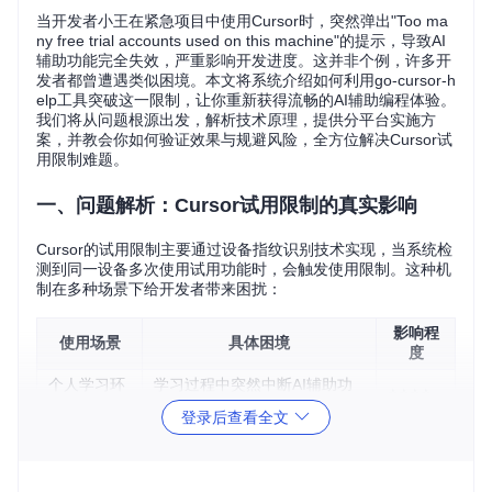
当开发者小王在紧急项目中使用Cursor时，突然弹出"Too ma
ny free trial accounts used on this machine"的提示，导致AI
辅助功能完全失效，严重影响开发进度。这并非个例，许多开
发者都曾遭遇类似困境。本文将系统介绍如何利用go-cursor-h
elp工具突破这一限制，让你重新获得流畅的AI辅助编程体验。
我们将从问题根源出发，解析技术原理，提供分平台实施方
案，并教会你如何验证效果与规避风险，全方位解决Cursor试
用限制难题。
一、问题解析：Cursor试用限制的真实影响
Cursor的试用限制主要通过设备指纹识别技术实现，当系统检
测到同一设备多次使用试用功能时，会触发使用限制。这种机
制在多种场景下给开发者带来困扰：
影响程
使用场景
具体困境
度
个人学习环
学习过程中突然中断AI辅助功
⭐⭐⭐⭐
境
能
登录后查看全文
开源项目开
贡献代码时无法使用高级编辑
⭐⭐⭐⭐⭐
发
功能
教学演示场
课堂演示中功能受限影响教学