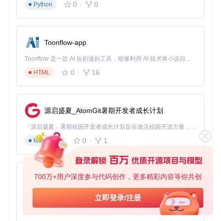
0
0
Python
cd
 go
-cursor-help
执行重置脚本：
.\scripts\run\cursor_win_id_modifier.ps1 
-force
Toonflow-app
根据脚本提示完成操作，建议选择默认选项
Toonflow 是一款 AI 短剧漫剧工具，能够利用 AI 技术将小说自动转化为剧本，并结合 AI 生成的图片和视频，实现高效的短剧创作。借助 Toonflow，可以轻松完成从文字到影像的全流程，让短剧制作变得更加智能与便捷。
重启Cursor应用
0
16
HTML
注意：执行过程中可能会出现Windows安全提示，请选
择"允许执行"以确保脚本正常运行。
macOS/Linux系统操作流程
源启盛夏_AtomGit暑期开发者成长计划
准备条件
关闭所有Cursor相关进程
「源启盛夏」暑期校园开发者成长计划旨在激活校园开源力量，通过积分激励、认证扶持、资源倾斜等形式，引导高校组织和开发者完成「入驻 — 建项目 — 做贡献 — 获认证 — 得资源」的完整闭环。无论你是想带领社团入驻平台的组织者，还是希望用代码贡献证明自己的开发者，都能在这里找到属于你的成长路径。
确保系统已安装git和bash环境
执行步骤
0
1
Markdown
打开终端应用
克隆仓库并进入目录：
git 
clone
 https://gitcode.com/GitHub_Trending/go/go-cu
700万+用户深度参与代码创作，更多精彩内容等你共创
AionUi
赋予脚本执行权限并运行：
免费、本地、开源的 24/7 全天候 Cowork 应用，以及适用于 Gemini CLI、Claude Code、Codex、OpenCode、Qwen Code、Goose CLI、Auggie 等的 OpenClaw | 🌟 喜欢就点star吧
立即登录/注册
chmod
0
6
TypeScript
等待脚本执行完成