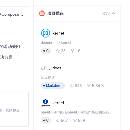
项目优选
收起
pose创新实践
kernel
deepin linux kernel
的滑动关闭功能
33
16
C
解决方案
d 开发的宝贵资
docs
暂无描述
843
5.64 K
Markdown
kernel
MiniMax H3 是一个通用的全模态生成系统。它支持对由文本、图像、视频和音频组成的多模态上下文进行统一理解，并能生成分辨率高达 2K、时长可达 15 秒的带原生立体声音频的视频。得益于面向任务泛化的系统设计，H3 在预训练阶段就已具备广泛的多模态上下文理解与生成能力，能够出色地执行复杂的多模态指令。
openEuler内核是openEuler操作系统的核心，既是系统性能与稳定性的基石，也是连接处理器、设备与服务的桥梁。
507
539
C