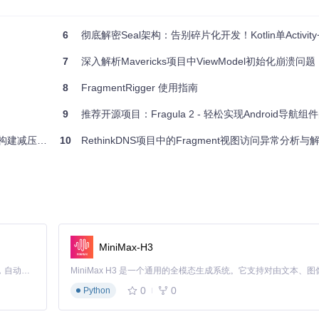
6
彻底解密Seal架构：告别碎片化开发！Kotlin单Activity+Com
7
深入解析Mavericks项目中ViewModel初始化崩溃问题
照学习。
8
FragmentRigger 使用指南
己的项目中。
9
推荐开源项目：Fragula 2 - 轻松实现Android导航组件
的功能和技术。
园艺应用 🌱
10
RethinkDNS项目中的Fragment视图访问异常分析与
本使用，还能了解到其在复杂应用架构中的最佳实践，是学习和进阶 Androi
MiniMax-H3
Claude Code 的开源替代方案。连接任意大模型，编辑代码，运行命令，自动验证 — 全自动执行。用 Rust 构建，极致性能。 ｜ An open-source alternative to Claude Code. Connect any LLM, edit code, run commands, and verify changes — autonomously. Built in Rust for speed. Get Started
0
0
Python