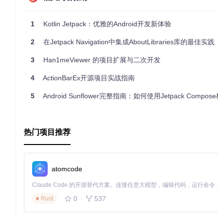
数据缓存与分页加载，提升用户体验并减少服务器压力。
RecyclerView 动态加载，增加列表的功能性和效率。
1
Kotlin Jetpack：优雅的Android开发新体验
依赖组件生命周期进行的操作，确保代码的健壮性。
子组件间的无侵入通信，降低耦合度。
2
在Jetpack Navigation中集成AboutLibraries库的最佳实践
项目特点
全面示例
- 项目覆盖了 Fragment 使用的各种场景，便于对
3
Han1meViewer 的项目扩展与二次开发
源码解析
- 配套博客文章深度剖析源码，加深理解。
实战导向
- 每个模块都是实际场景的应用，可以直接移植到自
4
ActionBarEx开源项目实战指南
持续更新
- 随着 Jetpack 框架的升级，项目会及时跟进最新
5
Android Sunflower完整指南：如何使用Jetpack Compose构建减压
通过
fragment_demo
，开发者不仅可以掌握 Fragment 的基
源。立即探索，让您的应用开发更上一层楼！
热门项目推荐
atomcode
0
537
Rust