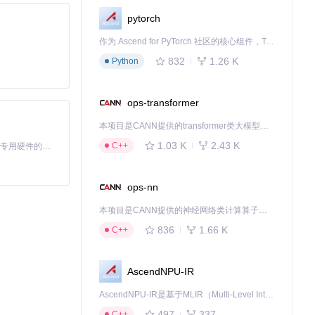
pytorch
作为 Ascend for PyTorch 社区的核心组件，TorchNPU 是昇腾专为 PyTorch 打造的深度学习适配插件，使 PyTorch 框架能够直接调用昇腾 NPU，为开发者提供昇腾 AI 处理器的超强算力。
832
1.26 K
Python
ops-transformer
本项目是CANN提供的transformer类大模型算子库，实现网络在NPU上加速计算。
1.03 K
2.43 K
C++
基于Python的Xiaozhi AI，适用于想要完整Xiaozhi体验而无需拥有专用硬件的用户。
ops-nn
本项目是CANN提供的神经网络类计算算子库，实现网络在NPU上加速计算。
836
1.66 K
C++
AscendNPU-IR
AscendNPU-IR是基于MLIR（Multi-Level Intermediate Representation）构建的，面向昇腾亲和算子编译时使用的中间表示，提供昇腾完备表达能力，通过编译优化提升昇腾AI处理器计算效率，支持通过生态框架使能昇腾AI处理器与深度调优
497
337
C++