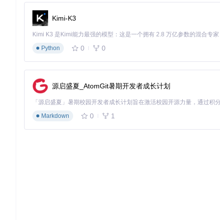
Kimi-K3
0
0
Python
源启盛夏_AtomGit暑期开发者成长计划
0
1
Markdown