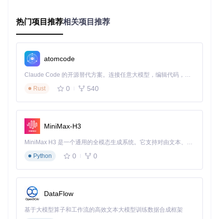
验证
：成功启动后，将看到BongoCat应用窗口，猫咪形象会
随着鼠标和键盘操作做出反应。
热门项目推荐
相关项目推荐
图：BongoCat键盘互动模式下的猫咪形象 - 使用Live2D Cubi
atomcode
sm创作
环境问题排查指南
Claude Code 的开源替代方案。连接任意大模型，编辑代码，运行命令，自动验证 — 全自动执行。用 Rust 构建，极致性能。 ｜ An open-source alternative to Claude Code. Connect any LLM, edit code, run commands, and verify changes — autonomously. Built in Rust for speed. Get Started
0
540
Rust
在环境搭建过程中，可能会遇到以下常见问题：
Rust编译错误
检查Rust版本：
rustc --version
（需1.60+）
MiniMax-H3
安装缺失组件：
rustup component add rustfmt c
MiniMax H3 是一个通用的全模态生成系统。它支持对由文本、图像、视频和音频组成的多模态上下文进行统一理解，并能生成分辨率高达 2K、时长可达 15 秒的带原生立体声音频的视频。得益于面向任务泛化的系统设计，H3 在预训练阶段就已具备广泛的多模态上下文理解与生成能力，能够出色地执行复杂的多模态指令。
lippy
0
0
Python
Tauri依赖缺失
macOS：
brew install cocoapods
Linux：
sudo apt install libwebkit2gtk-4.0-d
DataFlow
ev build-essential
基于大模型算子和工作流的高效文本大模型训练数据合成框架
Node依赖冲突