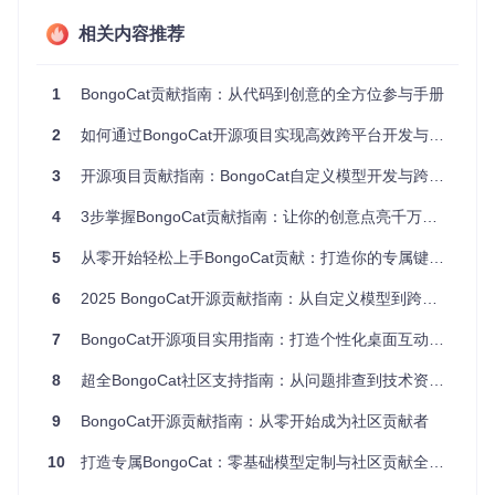
安装核心依赖
相关内容推荐
# 安装Rust（Windows用户需额外安装Visual Studio C++构建工
curl --proto 
'=https'
 --tlsv1.2 -sSf https://sh.rustup
1
BongoCat贡献指南：从代码到创意的全方位参与手册
# 安装Node.js（建议v16+）和pnpm
2
如何通过BongoCat开源项目实现高效跨平台开发与自定义角色创作
3
开源项目贡献指南：BongoCat自定义模型开发与跨平台应用实践
获取项目代码
4
3步掌握BongoCat贡献指南：让你的创意点亮千万用户的桌面
git 
clone
cd
5
从零开始轻松上手BongoCat贡献：打造你的专属键盘猫咪互动体验
6
2025 BongoCat开源贡献指南：从自定义模型到跨平台开发的完整路径
安装项目依赖
7
BongoCat开源项目实用指南：打造个性化桌面互动猫咪助手
8
超全BongoCat社区支持指南：从问题排查到技术资源全景图
启动开发模式
9
BongoCat开源贡献指南：从零开始成为社区贡献者
10
打造专属BongoCat：零基础模型定制与社区贡献全指南