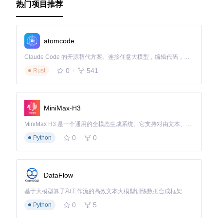
应用案例和最佳实践
热门项目推荐
应用案例
监控系统性能
：使用 Plotly 面板展示服务器 CPU 和内存使
atomcode
用情况，帮助运维人员实时监控系统状态。
数据分析
：在数据分析场景中，使用 Plotly 面板展示数据分
Claude Code 的开源替代方案。连接任意大模型，编辑代码，运行命令，自动验证 — 全自动执行。用 Rust 构建，极致性能。 ｜ An open-source alternative to Claude Code. Connect any LLM, edit code, run commands, and verify changes — autonomously. Built in Rust for speed. Get Started
布、趋势等，帮助分析师快速理解数据特征。
最佳实践
0
541
Rust
数据格式化
：确保查询返回的数据格式符合 Plotly 面板的要
求，避免数据展示错误。
图表配置
：根据需求合理配置图表类型和样式，提高图表的
MiniMax-H3
可读性和美观性。
定期更新
：定期更新插件和 Grafana 版本，确保系统的稳
MiniMax H3 是一个通用的全模态生成系统。它支持对由文本、图像、视频和音频组成的多模态上下文进行统一理解，并能生成分辨率高达 2K、时长可达 15 秒的带原生立体声音频的视频。得益于面向任务泛化的系统设计，H3 在预训练阶段就已具备广泛的多模态上下文理解与生成能力，能够出色地执行复杂的多模态指令。
定性和安全性。
0
0
Python
典型生态项目
Grafana Loki
：用于日志聚合和查询。
DataFlow
Prometheus
：用于监控系统和应用程序的性能指标。
Grafana Tempo
：用于分布式追踪。
基于大模型算子和工作流的高效文本大模型训练数据合成框架
通过结合这些生态项目，可以构建一个完整的监控和数据分析
0
5
Python
平台，提升系统的可观测性和运维效率。