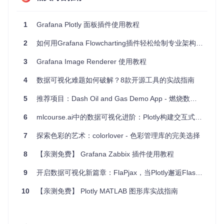
cp
重启 Grafana 服务
：
1
Grafana Plotly 面板插件使用教程
2
如何用Grafana Flowcharting插件轻松绘制专业架构图？超实用教程来了！
sudo
配置 Grafana
3
Grafana Image Renderer 使用教程
登录 Grafana
： 打开浏览器，访问
http://<你的Grafa
4
数据可视化难题如何破解？8款开源工具的实战指南
na地址>:3000
，并使用管理员账号登录。
5
推荐项目：Dash Oil and Gas Demo App - 燃烧数据洞察力的交互式工具
添加数据源
： 在 Grafana 中添加你需要的数据源。
6
mlcourse.ai中的数据可视化进阶：Plotly构建交互式图表完整指南
创建新的仪表盘
： 点击左侧菜单的“创建” -> “Dashboar
d”，然后点击“Add new panel”。
7
探索色彩的艺术：colorlover - 色彩管理库的完美选择
选择 Plotly 面板
： 在面板类型中选择“Plotly”。
8
【亲测免费】 Grafana Zabbix 插件使用教程
配置查询
： 配置你的查询语句，确保返回的数据格式符合
9
开启数据可视化新篇章：FlaPjax，当Plotly邂逅Flask与Ajax
Plotly 面板的要求。
10
【亲测免费】 Plotly MATLAB 图形库实战指南
保存仪表盘
： 点击右上角的“保存”按钮，保存你的仪表
盘。