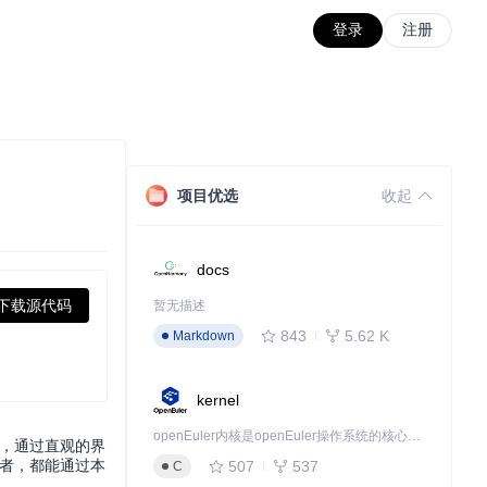
登录
注册
项目优选
收起
docs
下载源代码
暂无描述
843
5.62 K
Markdown
kernel
openEuler内核是openEuler操作系统的核心，既是系统性能与稳定性的基石，也是连接处理器、设备与服务的桥梁。
具，通过直观的界
发者，都能通过本
507
537
C