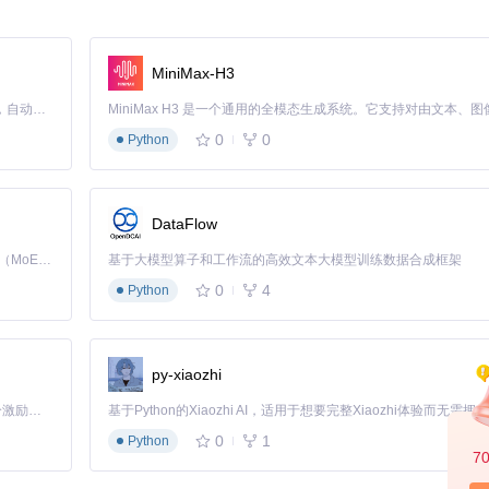
MiniMax-H3
Claude Code 的开源替代方案。连接任意大模型，编辑代码，运行命令，自动验证 — 全自动执行。用 Rust 构建，极致性能。 ｜ An open-source alternative to Claude Code. Connect any LLM, edit code, run commands, and verify changes — autonomously. Built in Rust for speed. Get Started
0
0
Python
DataFlow
接。
Kimi K3 是Kimi能力最强的模型：这是一个拥有 2.8 万亿参数的混合专家（MoE）模型，具备原生视觉理解能力，并支持 100 万 token 的上下文窗口。
基于大模型算子和工作流的高效文本大模型训练数据合成框架
搭建，立即开始调试和开发工作。
0
4
Python
解决问题：
py-xiaozhi
解服务器运行状态。
「源启盛夏」暑期校园开发者成长计划旨在激活校园开源力量，通过积分激励、认证扶持、资源倾斜等形式，引导高校组织和开发者完成「入驻 — 建项目 — 做贡献 — 获认证 — 得资源」的完整闭环。无论你是想带领社团入驻平台的组织者，还是希望用代码贡献证明自己的开发者，都能在这里找到属于你的成长路径。
型集成效果。
0
1
Python
7
现并解决连接问题。