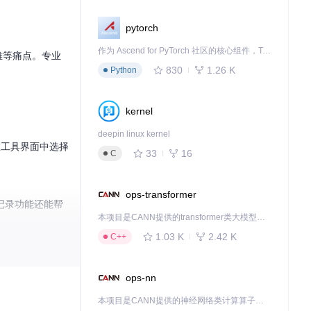
pytorch
作为 Ascend for PyTorch 社区的核心组件，TorchNPU 是昇腾专为 PyTorch 打造的深度学习适配插件，使 PyTorch 框架能够直接调用昇腾 NPU，为开发者提供昇腾 AI 处理器的超强算力。
困难等痛点。专业
830
1.26 K
Python
kernel
deepin linux kernel
需在工具界面中选择
33
16
C
ops-transformer
记录功能还能帮
本项目是CANN提供的transformer类大模型算子库，实现网络在NPU上加速计算。
1.03 K
2.42 K
C++
源。资源订阅功能
ops-nn
本项目是CANN提供的神经网络类计算算子库，实现网络在NPU上加速计算。