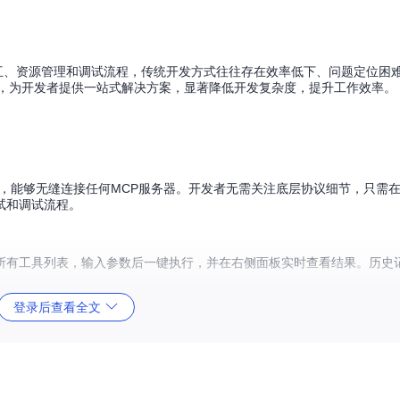
及复杂的协议交互、资源管理和调试流程，传统开发方式往往存在效率低下、问题定位
能，为开发者提供一站式解决方案，显著降低开发复杂度，提升工作效率。
P等多种协议，能够无缝连接任何MCP服务器。开发者无需关注底层协议细节，只
试和调试流程。
所有工具列表，输入参数后一键执行，并在右侧面板实时查看结果。历史
登录后查看全文
订阅、模板和搜索四大功能，开发者可以轻松组织和利用MCP服务器资
ts，让开发者能够实时获取资源更新，确保开发过程中使用的资源始终保持最新状态。
索功能，帮助开发者高效管理MCP服务器资源，提升开发效率