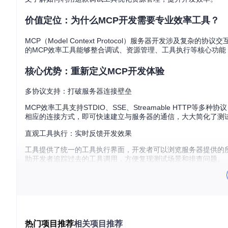
价值定位：为什么MCP开发需要专业效率工具？
MCP（Model Context Protocol）服务器开发涉
的MCP效率工具能够整合调试、资源管理、工具执行等核心功
核心优势：重新定义MCP开发体验
多协议支持：打破服务器连接壁垒
MCP效率工具支持STDIO、SSE、Streamable HTT
相应的连接方式，即可快速建立与服务器的通信，大大简化了测
直观工具执行：实时反馈开发效果
工具提供了统一的工具执行界面，开发者可以浏览服务器提供的
助开发者追踪过去的工具调用，方便复现测试场景和排查问题。
高效资源管理：让每一个资源都物尽其用
资源管理功能是MCP效率工具的核心优势之一。通过资源浏览、
实现：client/src/hooks/useMCPOperations.
热门项目推荐
相关项目推荐
图1：MCP效率工具资源管理界面，展示了资源浏览、订阅和搜