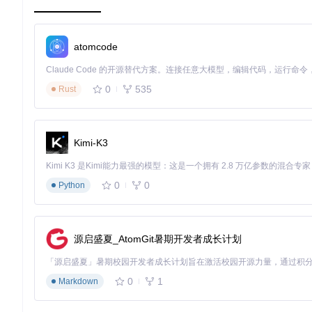
场景化应用：从开发到部署的全流程提效
atomcode
快速环境搭建：3步完成MCP服务器配置
克隆项目仓库：
0
535
Rust
git 
clone
安装依赖并启动应用：
cd
Kimi-K3
在工具界面中配置服务器连接参数，建立与MCP服务器的连
通过以上简单步骤，开发者可以在几分钟内完成MCP开发环境的
0
0
Python
高级调试技巧：让问题无所遁形
MCP效率工具提供了多项高级调试功能，帮助开发者快速定位和
源启盛夏_AtomGit暑期开发者成长计划
增强日志：通过调整日志级别获取详细的调试信息，深入了
LLM工具交互：测试MCP服务器与真实LLM的交互，验证模
0
1
Markdown
服务器状态监控：实时查看服务器连接状态和通知，及时发