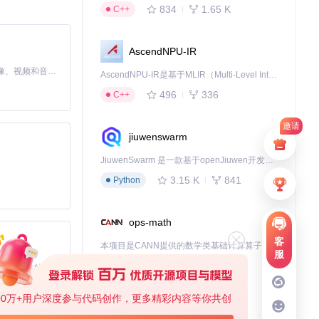
834
1.65 K
C++
AscendNPU-IR
MiniMax H3 是一个通用的全模态生成系统。它支持对由文本、图像、视频和音频组成的多模态上下文进行统一理解，并能生成分辨率高达 2K、时长可达 15 秒的带原生立体声音频的视频。得益于面向任务泛化的系统设计，H3 在预训练阶段就已具备广泛的多模态上下文理解与生成能力，能够出色地执行复杂的多模态指令。
AscendNPU-IR是基于MLIR（Multi-Level Intermediate Representation）构建的，面向昇腾亲和算子编译时使用的中间表示，提供昇腾完备表达能力，通过编译优化提升昇腾AI处理器计算效率，支持通过生态框架使能昇腾AI处理器与深度调优
496
336
C++
邀请
jiuwenswarm
JiuwenSwarm 是一款基于openJiuwen开发的智能AI Agent，它能够将大语言模型的强大能力，通过你日常使用的各类通讯应用，直接延伸至你的指尖。
3.15 K
841
Python
ops-math
客
本项目是CANN提供的数学类基础计算算子库，实现网络在NPU上加速计算。
服
1.24 K
1.36 K
C++
基于Python的Xiaozhi AI，适用于想要完整Xiaozhi体验而无需拥有专用硬件的用户。
00万+用户深度参与代码创作，更多精彩内容等你共创
deveco-code