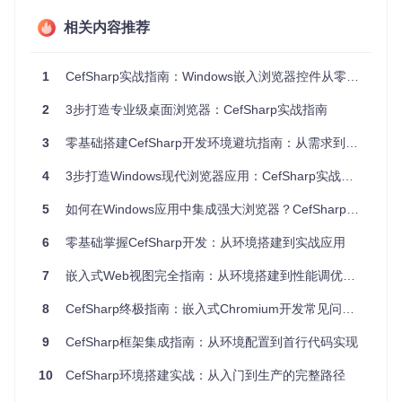
NET应用，为上述问题提供了统一解决方案。
相关内容推荐
方案解析：CefSharp技术原理与架构
1
CefSharp实战指南：Windows嵌入浏览器控件从零搭建与避坑技巧
核心工作流程
CefSharp采用"主进程-渲染进程"架构：
2
3步打造专业级桌面浏览器：CefSharp实战指南
主进程（.NET应用）
：负责UI交互、业务逻辑和CefSharp
3
零基础搭建CefSharp开发环境避坑指南：从需求到实战的Windows桌面应用浏览器控件集成
API调用
4
渲染进程（CefSharp.BrowserSubprocess）
3步打造Windows现代浏览器应用：CefSharp实战指南
：独立处
理网页渲染和JavaScript执行
5
如何在Windows应用中集成强大浏览器？CefSharp实战指南
进程间通信
：通过IPC机制实现.NET与Chromium内核的
双向数据传输
6
零基础掌握CefSharp开发：从环境搭建到实战应用
这种架构既保证了网页渲染的稳定性，又避免了浏览器崩溃影
7
嵌入式Web视图完全指南：从环境搭建到性能调优的7个实战技巧
响整个应用。
CefSharp与.NET交互机制
8
CefSharp终极指南：嵌入式Chromium开发常见问题完整解答
可以将CefSharp比作"翻译官"：
9
CefSharp框架集成指南：从环境配置到首行代码实现
.NET代码通过CefSharp API发出指令（如加载URL、执行J
10
CefSharp环境搭建实战：从入门到生产的完整路径
avaScript）