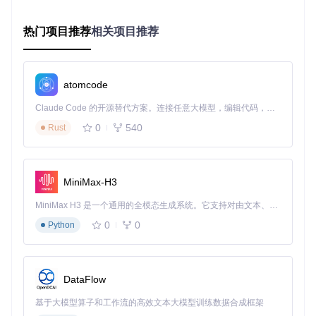
CefSharp将这些指令翻译成Chromium能理解的语言
Chromium执行后将结果通过CefSharp返回给.NET
.NET应用处理返回结果并更新UI
热门项目推荐
相关项目推荐
版本选择指南
所需VC
支持的.N
推荐
状
CefSha
CEF
rp版本
版本
++版本
ET版本
指数
态
atomcode
★★
开
609
★★
发
master
2019
4.6.2+
9
Claude Code 的开源替代方案。连接任意大模型，编辑代码，运行命令，自动验证 — 全自动执行。用 Rust 构建，极致性能。 ｜ An open-source alternative to Claude Code. Connect any LLM, edit code, run commands, and verify changes — autonomously. Built in Rust for speed. Get Started
☆
中
0
540
Rust
★★
稳
cefshar
609
★★
定
2019
4.6.2+
p/120
9
★
版
★☆
不
MiniMax-H3
cefshar
451
☆☆
支
2015
4.5.2+
p/92
5
MiniMax H3 是一个通用的全模态生成系统。它支持对由文本、图像、视频和音频组成的多模态上下文进行统一理解，并能生成分辨率高达 2K、时长可达 15 秒的带原生立体声音频的视频。得益于面向任务泛化的系统设计，H3 在预训练阶段就已具备广泛的多模态上下文理解与生成能力，能够出色地执行复杂的多模态指令。
☆
持
0
0
Python
⚠️ 注意：从版本93开始需要VC++ 2019，.NET Core版本
需要3.1或更高
DataFlow
实战演练：CefSharp开发环境搭建与基础应用
基于大模型算子和工作流的高效文本大模型训练数据合成框架
环境准备