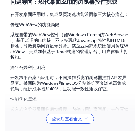
问题导向：现代桌面应用的浏览器控件挑战
在开发桌面应用时，集成网页浏览功能常面临三大核心痛点：
传统WebView的功能局限
系统自带的WebView控件（如Windows Forms的WebBrowse
r）基于老旧的IE内核，不支持现代JavaScript特性和HTML5
标准，导致复杂网页显示异常。某企业内部系统因使用传统W
ebView，无法加载基于React构建的管理后台，用户体验大打
折扣。
跨平台兼容性困境
开发跨平台桌面应用时，不同操作系统的浏览器控件API差异
显著。某团队为Windows和macOS分别维护两套浏览器集成
代码，维护成本增加40%，且功能一致性难以保证。
性能优化需求
嵌入式浏览器常面临启动缓慢、内存占用过高问题。某教育软
件在加载包含视频的学习页面时，内存占用超过800MB，导致
登录后查看全文
低端设备频繁崩溃。
CefSharp（Chromium Embedded Framework的.NET封装，
可理解为"浏览器内核组件"）通过将最新Chromium内核引入.