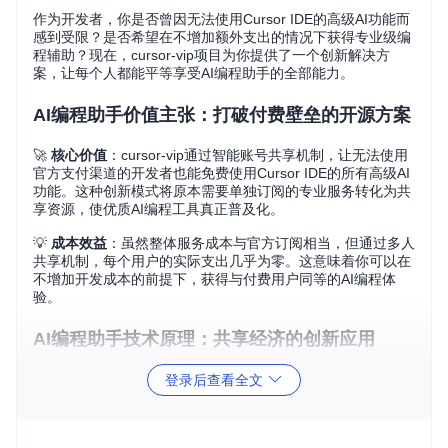
作为开发者，你是否曾因无法使用Cursor IDE的高级AI功能而
感到受限？是否希望在不增加额外支出的情况下获得专业级编
程辅助？现在，cursor-vip项目为你提供了一个创新解决方
案，让每个人都能平等享受AI编程助手的全部能力。
AI编程助手价值主张：打破付费壁垒的开源方案
🚀
核心价值
：cursor-vip通过智能账号共享机制，让无法使用
官方支付渠道的开发者也能免费使用Cursor IDE的所有高级AI
功能。这种创新模式将原本需要单独订阅的专业服务转化为共
享资源，使优质AI编程工具真正普及化。
💡
成本效益
：虽然整体服务成本与官方订阅相当，但通过多人
共享机制，每个用户的实际支出几乎为零。这意味着你可以在
不增加开发成本的前提下，获得与付费用户同等的AI编程体
验。
AI编程助手技术原理：共享经济的创新应用
cursor-vip的核心技术原理类似于图书馆的资源共享系统。项
登录后查看全文
目构建了一个智能分配网络，将付费资源公平地分配给所有用
户，同时确保服务质量和响应速度。