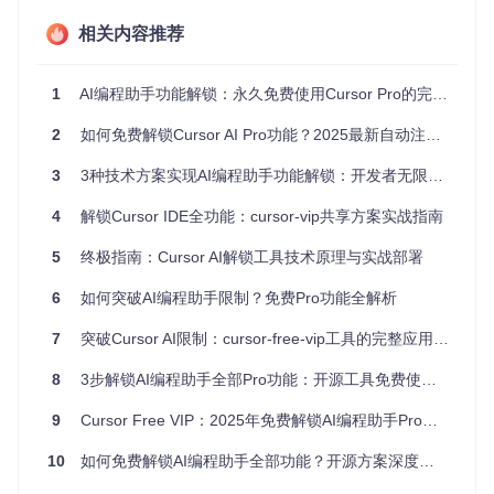
具体来说，系统采用三层架构实现这一目标：
相关内容推荐
请求调度层
：智能分发用户请求，避免资源集中
账号池管理
：动态维护可用账号资源，确保服务稳定性
加密通信层
：保障用户数据安全和隐私保护
1
AI编程助手功能解锁：永久免费使用Cursor Pro的完整指南
这种设计既突破了官方的付费限制，又通过智能调度确保了每
2
如何免费解锁Cursor AI Pro功能？2025最新自动注册与重置工具全指南 🚀
个用户的使用体验，实现了"一人付费，多人受益"的共享经济
模式。
3
3种技术方案实现AI编程助手功能解锁：开发者无限制使用指南
AI编程助手实践指南：从零开始的配置之旅
4
解锁Cursor IDE全功能：cursor-vip共享方案实战指南
快速启动方案
5
终极指南：Cursor AI解锁工具技术原理与实战部署
对于大多数用户，推荐使用一键安装脚本，这是最简单快捷的
6
如何突破AI编程助手限制？免费Pro功能全解析
方式：
7
突破Cursor AI限制：cursor-free-vip工具的完整应用指南
8
3步解锁AI编程助手全部Pro功能：开源工具免费使用指南
执行后，系统会自动完成环境检测、依赖安装和基础配置，整
9
Cursor Free VIP：2025年免费解锁AI编程助手Pro功能的终极指南
个过程通常不超过5分钟。
10
如何免费解锁AI编程助手全部功能？开源方案深度解析
手动配置步骤