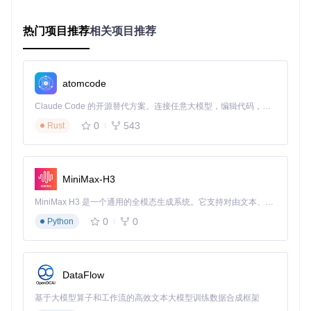
如果你需要更多控制权，可以选择手动配置：
从项目仓库克隆代码：
热门项目推荐
相关项目推荐
git 
clone
进入项目目录并编译：
atomcode
cd
Claude Code 的开源替代方案。连接任意大模型，编辑代码，运行命令，自动验证 — 全自动执行。用 Rust 构建，极致性能。 ｜ An open-source alternative to Claude Code. Connect any LLM, edit code, run commands, and verify changes — autonomously. Built in Rust for speed. Get Started
运行配置向导：
0
543
Rust
MiniMax-H3
配置界面左侧为功能导航区，中间是API密钥管理区域，你可
MiniMax H3 是一个通用的全模态生成系统。它支持对由文本、图像、视频和音频组成的多模态上下文进行统一理解，并能生成分辨率高达 2K、时长可达 15 秒的带原生立体声音频的视频。得益于面向任务泛化的系统设计，H3 在预训练阶段就已具备广泛的多模态上下文理解与生成能力，能够出色地执行复杂的多模态指令。
以在这里输入OpenAI、Anthropic、Google等服务的API密
钥，并通过"Verify"按钮验证有效性。界面右上角的设置按钮可
0
0
Python
访问高级选项。
网络不稳定时的优化配置
如果你的网络环境不稳定，建议修改配置文件
~/.cursor-vi
DataFlow
prc
：
基于大模型算子和工作流的高效文本大模型训练数据合成框架