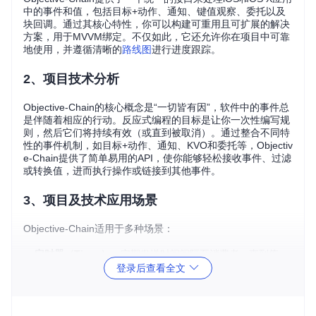
中的事件和值，包括目标+动作、通知、键值观察、委托以及
块回调。通过其核心特性，你可以构建可重用且可扩展的解决
方案，用于MVVM绑定。不仅如此，它还允许你在项目中可靠
地使用，并遵循清晰的
路线图
进行进度跟踪。
2、项目技术分析
Objective-Chain的核心概念是“一切皆有因”，软件中的事件总
是伴随着相应的行动。反应式编程的目标是让你一次性编写规
则，然后它们将持续有效（或直到被取消）。通过整合不同特
性的事件机制，如目标+动作、通知、KVO和委托等，Objectiv
e-Chain提供了简单易用的API，使你能够轻松接收事件、过滤
或转换值，进而执行操作或链接到其他事件。
3、项目及技术应用场景
Objective-Chain适用于多种场景：
定时器（Timer）
：定期发送时间间隔至消费者，直到停
登录后查看全文
止。
属性（Property）
：观察指定对象和key-path的KVO变化并
发送最新值给消费者。
通知器（Notificator）
：监听特定名称的通知并将其发送给