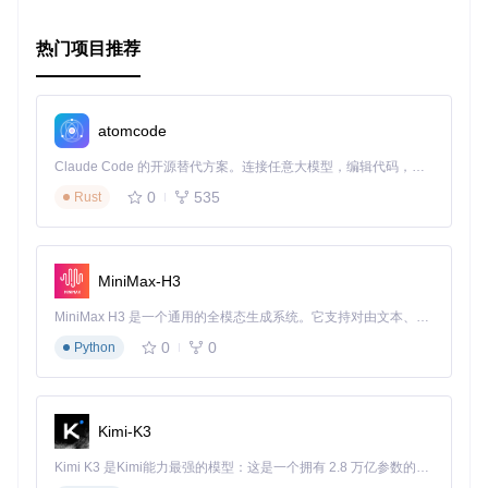
一种更优雅的方式来管理事件和值传递，Objective-Chain将是
你的理想之选。赶快尝试这个项目，探索它在你下一个项目中
热门项目推荐
的无限可能吧！
atomcode
Claude Code 的开源替代方案。连接任意大模型，编辑代码，运行命令，自动验证 — 全自动执行。用 Rust 构建，极致性能。 ｜ An open-source alternative to Claude Code. Connect any LLM, edit code, run commands, and verify changes — autonomously. Built in Rust for speed. Get Started
0
535
Rust
MiniMax-H3
MiniMax H3 是一个通用的全模态生成系统。它支持对由文本、图像、视频和音频组成的多模态上下文进行统一理解，并能生成分辨率高达 2K、时长可达 15 秒的带原生立体声音频的视频。得益于面向任务泛化的系统设计，H3 在预训练阶段就已具备广泛的多模态上下文理解与生成能力，能够出色地执行复杂的多模态指令。
0
0
Python
Kimi-K3
Kimi K3 是Kimi能力最强的模型：这是一个拥有 2.8 万亿参数的混合专家（MoE）模型，具备原生视觉理解能力，并支持 100 万 token 的上下文窗口。