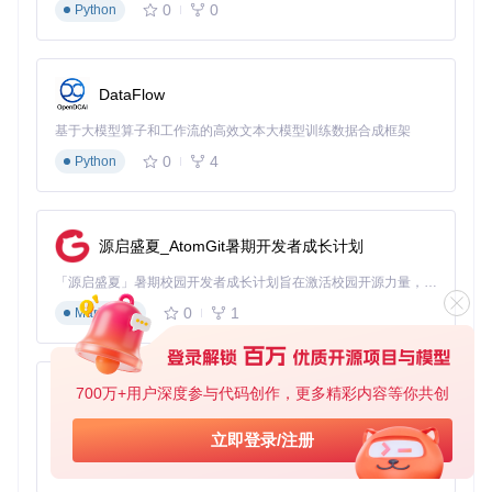
0
0
Python
DataFlow
基于大模型算子和工作流的高效文本大模型训练数据合成框架
0
4
Python
源启盛夏_AtomGit暑期开发者成长计划
「源启盛夏」暑期校园开发者成长计划旨在激活校园开源力量，通过积分激励、认证扶持、资源倾斜等形式，引导高校组织和开发者完成「入驻 — 建项目 — 做贡献 — 获认证 — 得资源」的完整闭环。无论你是想带领社团入驻平台的组织者，还是希望用代码贡献证明自己的开发者，都能在这里找到属于你的成长路径。
0
1
Markdown
700万+用户深度参与代码创作，更多精彩内容等你共创
py-xiaozhi
基于Python的Xiaozhi AI，适用于想要完整Xiaozhi体验而无需拥有专用硬件的用户。
立即登录/注册
0
1
Python