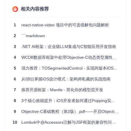
消费者。
相关内容推荐
目标（Target）
：接收目标-动作回调，将触发者发送给消
费者。
命令（Command）
：用于手动调用的通用生产者。
1
react-native-video 项目中的可选值解包问题解析
中心节点（Hub）
：用于合并、组合或依赖多个其他生产者
的特殊生产者。
2
```markdown
消费者方面，如属性设置、调用者、订阅者和开关等，可以处
3
.NET AI框架：企业级LLM集成与C智能应用开发指南
理接收到的值，执行相应操作。
4
WCDB数据库框架中处理Objective-C动态类型属性的正确方式
4、项目特点
5
强力推荐：TOSegmentedControl - 实现跨版本iOS应用的现代界面风格
统一接口
：Objective-Chain为不同类型的事件回调提供统
一的API，简化了代码。
6
从0到1掌握iOS设计模式：架构师私藏的实战指南
面向对象
：采用面向对象设计，易于理解和扩展。
7
推荐开源框架：Mantle - 简化你的模型层开发
模块化
：提供各种预定义的生产者和消费者组件，方便拼接
成复杂的逻辑链。
8
3个核心效能提升：iOS开发者如何通过Popping实现动画交互体验升级
可定制性
：支持自定义生产者和消费者子类，满足特殊的事
件处理需求。
9
Objective-C基础教程（第2版）.pdf——开启Objective-C编程新篇章
反应式编程
：通过声明式的规则定义，实现事件的自动响
应。
10
Lombok中@Accessors注解与JSF框架的兼容性问题解析
如果你对建立可复用、可扩展的MVVM架构感兴趣，或者寻找