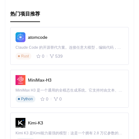
热门项目推荐
atomcode
Claude Code 的开源替代方案。连接任意大模型，编辑代码，运行命令，自动验证 — 全自动执行。用 Rust 构建，极致性能。 ｜ An open-source alternative to Claude Code. Connect any LLM, edit code, run commands, and verify changes — autonomously. Built in Rust for speed. Get Started
0
539
Rust
MiniMax-H3
MiniMax H3 是一个通用的全模态生成系统。它支持对由文本、图像、视频和音频组成的多模态上下文进行统一理解，并能生成分辨率高达 2K、时长可达 15 秒的带原生立体声音频的视频。得益于面向任务泛化的系统设计，H3 在预训练阶段就已具备广泛的多模态上下文理解与生成能力，能够出色地执行复杂的多模态指令。
0
0
Python
Kimi-K3
Kimi K3 是Kimi能力最强的模型：这是一个拥有 2.8 万亿参数的混合专家（MoE）模型，具备原生视觉理解能力，并支持 100 万 token 的上下文窗口。