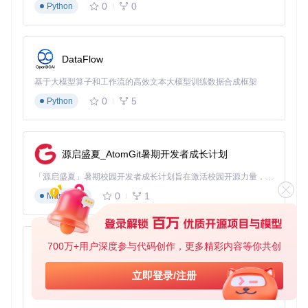
0
0
Python
DataFlow
基于大模型算子和工作流的高效文本大模型训练数据合成框架
0
5
Python
源启盛夏_AtomGit暑期开发者成长计划
「源启盛夏」暑期校园开发者成长计划旨在激活校园开源力量，通过积分激励、认证扶持、资源倾斜等形式，引导高校组织和开发者完成「入驻 — 建项目 — 做贡献 — 获认证 — 得资源」的完整闭环。无论你是想带领社团入驻平台的组织者，还是希望用代码贡献证明自己的开发者，都能在这里找到属于你的成长路径。
0
1
Markdown
700万+用户深度参与代码创作，更多精彩内容等你共创
py-xiaozhi
基于Python的Xiaozhi AI，适用于想要完整Xiaozhi体验而无需拥有专用硬件的用户。
立即登录/注册
0
1
Python