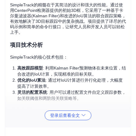
SimpleTrack的精髓在于其简洁的设计和强大的性能。通过使
用CenterPoint检测器提供的初始3D框，它采用了一种基于卡
尔曼滤波器(Kalman Filter)和改进的IoU算法的联合跟踪策略，
有效地解决了3D目标跟踪中的复杂挑战。项目提供了详尽的代
码示例和简单的命令行接口，让研究人员和开发人员可以轻松
上手。
项目技术分析
SimpleTrack的核心技术包括：
高效跟踪模型
: 利用Kalman Filter预测物体在未来位置，结
合改进的IoU计算，实现精准的目标关联。
优化的IoU算法
: 通过对IoU计算进行并行化处理，大幅度
提高了计算效率。
灵活的配置系统
: 用户可以通过配置文件自定义跟踪参数，
如关联阈值和两阶段关联策略等。
应用场景
登录后查看全文
SimpleTrack尤其适用于需要实时3D目标跟踪的场合，比如自
动驾驶汽车感知系统、无人机监控、智慧城市视频分析等。已
在Waymo Open Dataset和nuScenes数据集上进行了验证，