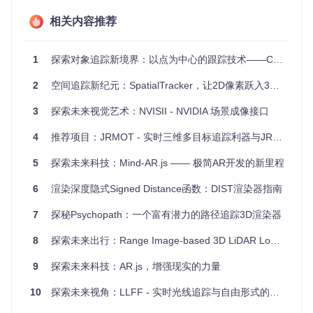
表现出卓越的跟踪性能和鲁棒性。
相关内容推荐
项目特点
1
探索对象追踪新境界：以点为中心的跟踪技术——CenterTrack简介
易用性
: 提供清晰的API文档和演示脚本，用户能够快速入
门。
2
空间追踪新纪元：SpatialTracker，让2D像素跃入3D视界
高性能
: 基于高效的IoU计算和 Kalman Filter，实现了快速
而准确的3D目标跟踪。
3
探索未来视觉艺术：NVISII - NVIDIA 场景成像接口
灵活性
: 支持多种配置选项，允许定制化以适应不同应用需
4
求。
推荐项目：JRMOT - 实时三维多目标追踪利器与JRDB：全新大规模数据集
可扩展性
: 开源代码结构清晰，方便研究人员进行进一步的
5
探索未来科技：Mind-AR.js —— 极简AR开发的新里程
改进和功能扩展。
为了更好地利用SimpleTrack，开发者可以参考详细的配置指
6
渲染深度隐式Signed Distance函数：DIST渲染器指南
南、输出格式说明以及未来的可视化工具文档。如果你的工作
或研究涉及到3D目标跟踪，那么SimpleTrack绝对值得你尝
7
探秘Psychopath：一个富有潜力的路径追踪3D渲染器
试。
8
探索未来出行：Range Image-based 3D LiDAR Localization 开源项目
现在就加入我们，一起探索这个激动人心的项目，推动3D多目
标跟踪技术的进步吧！
9
探索未来科技：AR.js，增强现实的力量
10
探索未来视角：LLFF - 实时光线追踪与自由形式的3D重建