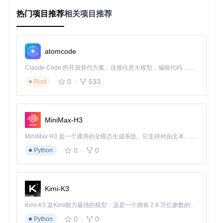
热门项目推荐
相关项目推荐
芯片系列
支持机型
成功解锁率
华为P8 Lite、Y6II
Kirin 620
95%
荣耀5C、荣耀7X
Kirin 650/655
92%
atomcode
荣耀8 Pro、华为P9
Kirin 950
88%
Claude Code 的开源替代方案。连接任意大模型，编辑代码，运行命令，自动验证 — 全自动执行。用 Rust 构建，极致性能。 ｜ An open-source alternative to Claude Code. Connect any LLM, edit code, run commands, and verify changes — autonomously. Built in Rust for speed. Get Started
荣耀9、Mate 9、P10
Kirin 960
90%
0
533
Rust
⚠️ 注意：Kirin 710及更新芯片目前暂不支持，建议选择其
他方案。
MiniMax-H3
实战闯关指南：四步完成Bootloader解锁
MiniMax H3 是一个通用的全模态生成系统。它支持对由文本、图像、视频和音频组成的多模态上下文进行统一理解，并能生成分辨率高达 2K、时长可达 15 秒的带原生立体声音频的视频。得益于面向任务泛化的系统设计，H3 在预训练阶段就已具备广泛的多模态上下文理解与生成能力，能够出色地执行复杂的多模态指令。
准备解锁工具：打造你的专属解锁套件
0
0
Python
硬件准备
：吹风机、塑料拆机卡片、导电镊子
软件环境
：
华为官方驱动
PotatoNV最新版（通过
git clone https://gitcod
Kimi-K3
e.com/gh_mirrors/po/PotatoNV
获取）
Kimi K3 是Kimi能力最强的模型：这是一个拥有 2.8 万亿参数的混合专家（MoE）模型，具备原生视觉理解能力，并支持 100 万 token 的上下文窗口。
HiSuite官方助手
0
0
Python