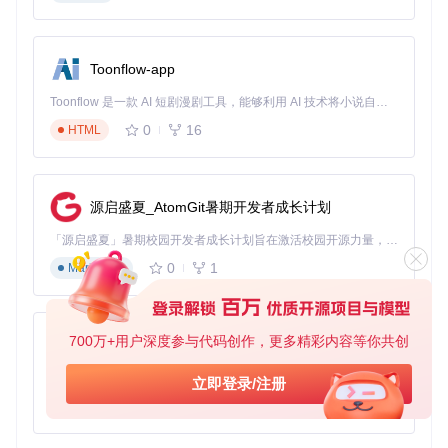
✅ 验证小技巧：连接手机后在设备管理器中确认"USB SER"设
备是否正常识别
定位测试点：3步精准找到解锁关键
Toonflow-app
关闭手机电源，用吹风机加热后壳边缘（约60℃）
使用塑料卡片沿缝隙小心撬开后壳，注意避开指纹识别排
Toonflow 是一款 AI 短剧漫剧工具，能够利用 AI 技术将小说自动转化为剧本，并结合 AI 生成的图片和视频，实现高效的短剧创作。借助 Toonflow，可以轻松完成从文字到影像的全流程，让短剧制作变得更加智能与便捷。
线
0
16
根据主板型号查找对应测试点（通常为主板边缘的裸露触
HTML
点）
进入下载模式：建立设备与工具的通信桥梁
用导电镊子短接测试点与金属屏蔽罩
保持短接状态连接USB数据线至电脑
源启盛夏_AtomGit暑期开发者成长计划
观察设备管理器，出现"USB SER"设备即表示成功进入下
「源启盛夏」暑期校园开发者成长计划旨在激活校园开源力量，通过积分激励、认证扶持、资源倾斜等形式，引导高校组织和开发者完成「入驻 — 建项目 — 做贡献 — 获认证 — 得资源」的完整闭环。无论你是想带领社团入驻平台的组织者，还是希望用代码贡献证明自己的开发者，都能在这里找到属于你的成长路径。
载模式
执行解锁流程：PotatoNV核心操作步骤
0
1
Markdown
启动PotatoNV应用程序，在设备列表中选择对应型号
点击"Load Bootloader"按钮，选择匹配的固件文件
点击"Start Unlock"，等待进度条完成（约30秒）
记录生成的解锁码，保存至安全位置
700万+用户深度参与代码创作，更多精彩内容等你共创
AionUi
重启设备至Fastboot模式，输入解锁命令完成最终解锁
免费、本地、开源的 24/7 全天候 Cowork 应用，以及适用于 Gemini CLI、Claude Code、Codex、OpenCode、Qwen Code、Goose CLI、Auggie 等的 OpenClaw | 🌟 喜欢就点star吧
立即登录/注册
常见问题诊断：解决解锁过程中的疑难杂症
0
6
TypeScript
设备无法识别怎么办？