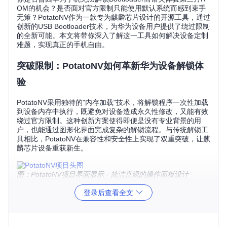
OM的机会？是否面对官方限制只能使用默认系统而感到束手
无策？PotatoNV作为一款专为麒麟芯片设计的开源工具，通过
创新的USB Bootloader技术，为华为设备用户提供了绕过限制
的全新可能。本文将带你深入了解这一工具如何解决设备定制
难题，实现真正的手机自由。
突破限制：PotatoNV如何革新华为设备解锁体
验
PotatoNV采用独特的"内存加载"技术，将解锁程序一次性加载
到设备内存中执行，既避免对设备造成永久性修改，又能有效
绕过官方限制。这种创新方案使得即便是没有专业背景的用
户，也能通过图形化界面完成复杂的解锁流程。与传统解锁工
具相比，PotatoNV在兼容性和安全性上实现了双重突破，让麒
麟芯片设备重获新生。
图：PotatoNV项目界面展示 - 简洁直观的操作面板设计
登录后查看全文
设备适配速查表：你的手机是否支持解锁
以下是经过验证的PotatoNV支持设备列表，涵盖华为/荣耀多
个经典机型：