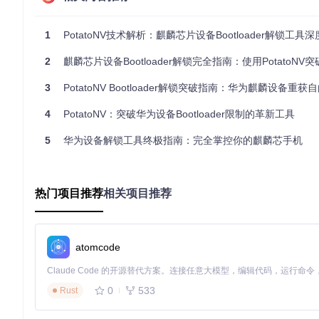
风险提示
拆解手机有一定风险，可能会损坏设备硬件，建议先观看相关
操作过程中需确保驱动安装完整，否则可能导致设备无法被电
1
PotatoNV技术解析：麒麟芯片设备Bootloader解锁工具
虽然PotatoNV的操作不会对设备造成永久性损害，但仍建
执行流程
2
麒麟芯片设备Bootloader解锁完全指南：使用PotatoNV
第一步：设备拆解与测试点定位
关闭手机电源，用吹风机均匀加热手机后壳，使胶水软化。
3
PotatoNV Bootloader解锁突破指南：华为麒麟设备重获
使用塑料卡片小心撬开后壳，注意避免用力过猛损坏内部元
在主板上找到特定的测试点（可通过搜索具体机型获取详细
4
PotatoNV：突破华为设备Bootloader限制的革新工具
第二步：进入下载模式
用导电镊子短接找到的测试点和金属屏蔽罩。
5
华为设备解锁工具终极指南：完全掌控你的麒麟芯手机
保持短接状态，将手机通过USB数据线连接到电脑。
3秒后移开镊子，此时电脑应能识别到"USB SER"设备，表
第三步：PotatoNV核心解锁
运行PotatoNV应用程序。
热门项目推荐
相关项目推荐
在程序界面中选择与你的设备对应的Bootloader版本。
点击"Start"按钮，程序将自动完成Bootloader的上传和修改
操作完成后，获取并保存新的解锁码。
atomcode
引导设备进入Fastboot模式，执行最终的解锁命令。
验证方法
完成解锁后，你可以通过以下方法验证是否成功：
0
533
Rust
进入Fastboot模式，输入相关命令查看设备的Bootload