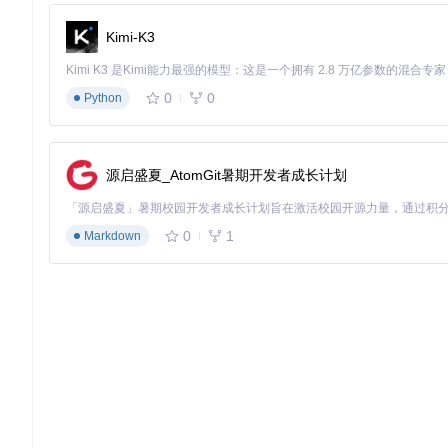
尝试刷入第三方Recovery或ROM，若能正常刷入并启动，
Kimi-K3
进阶应用图谱场景解决方案
系统个性化定制
0
0
Python
适合人群：追求个性化手机界面的用户。 解锁Bootloade
一无二的手机界面。
第三方ROM体验
源启盛夏_AtomGit暑期开发者成长计划
适合人群：喜欢尝试新功能、追求系统流畅度的用户。 你可以畅享
来新的活力。
0
1
Markdown
开发调试便利
适合人群：应用开发者。 解锁后的设备为应用开发者提供了更
系统恢复升级
适合人群：设备系统出现故障或想自由升降级系统版本的用户。
常见问题速查
Q：Potato冷轩支持哪些麒麟芯片型号？
A：支持从Kirin 620到Ki