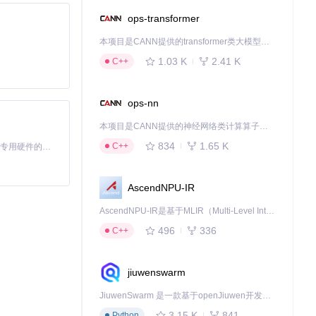
ops-transformer
本项目是CANN提供的transformer类大模型算子库，实现网络在NPU上加速计算。
1.03 K
2.41 K
C++
题颜色等，打造独
ops-nn
本项目是CANN提供的神经网络类计算算子库，实现网络在NPU上加速计算。
往能为旧设备带
834
1.65 K
C++
基于Python的Xiaozhi AI，适用于想要完整Xiaozhi体验而无需拥有专用硬件的用户。
AscendNPU-IR
AscendNPU-IR是基于MLIR（Multi-Level Intermediate Representation）构建的，面向昇腾亲和算子编译时使用的中间表示，提供昇腾完备表达能力，通过编译优化提升昇腾AI处理器计算效率，支持通过生态框架使能昇腾AI处理器与深度调优
496
336
C++
新的限制。
jiuwenswarm
JiuwenSwarm 是一款基于openJiuwen开发的智能AI Agent，它能够将大语言模型的强大能力，通过你日常使用的各类通讯应用，直接延伸至你的指尖。
Kirin 925/93
3.15 K
841
Python