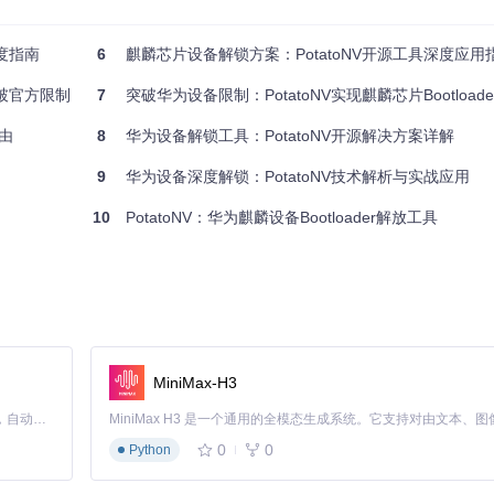
教程视频，熟悉操作流程。
脑识别。
深度指南
6
麒麟芯片设备解锁方案：PotatoNV开源工具深度应用
议在操作前备份重要数据，以防意外数据丢失。
突破官方限制
7
突破华为设备限制：PotatoNV实现麒麟芯片Bootload
自由
8
华为设备解锁工具：PotatoNV开源解决方案详解
件。
位置信息）。
9
华为设备深度解锁：PotatoNV技术解析与实战应用
10
PotatoNV：华为麒麟设备Bootloader解放工具
明设备已进入下载模式。
过程。
MiniMax-H3
Claude Code 的开源替代方案。连接任意大模型，编辑代码，运行命令，自动验证 — 全自动执行。用 Rust 构建，极致性能。 ｜ An open-source alternative to Claude Code. Connect any LLM, edit code, run commands, and verify changes — autonomously. Built in Rust for speed. Get Started
0
0
Python
er状态，若显示为解锁状态，则说明操作成功。