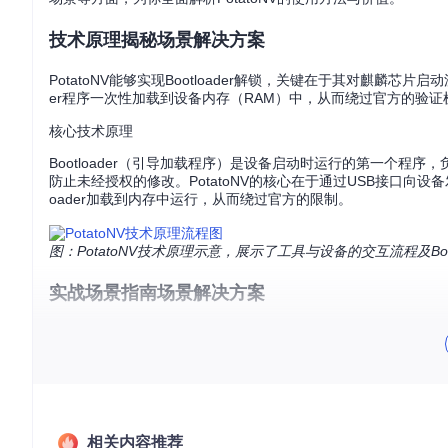
技术原理揭秘场景解决方案
PotatoNV能够实现Bootloader解锁，关键在于其对麒麟芯
er程序一次性加载到设备内存（RAM）中，从而绕过官方的验
核心技术原理
Bootloader（引导加载程序）是设备启动时运行的第一个程序
防止未经授权的修改。PotatoNV的核心在于通过USB接口向
oader加载到内存中运行，从而绕过官方的限制。
图：PotatoNV技术原理示意，展示了工具与设备的交互流程及Boot
实战场景指南场景解决方案
准备工作
在开始解锁操作前，请确保你已准备好以下工具和环境：
硬件工具
：吹风机、吉他拨片或塑料卡片、导电镊子
软件环境
：HiSuite官方助手、华为测试点驱动程序
项目源码
：通过
git clone https://gitcode.com/gh_mi
相关内容推荐