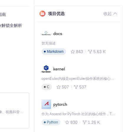
项目优选
收起
指南
er解锁全解析
docs
暂无描述
843
5.63 K
Markdown
kernel
openEuler内核是openEuler操作系统的核心，既是系统性能与稳定性的基石，也是连接处理器、设备与服务的桥梁。
507
537
C
pytorch
MiniMax H3 是一个通用的全模态生成系统。它支持对由文本、图像、视频和音频组成的多模态上下文进行统一理解，并能生成分辨率高达 2K、时长可达 15 秒的带原生立体声音频的视频。得益于面向任务泛化的系统设计，H3 在预训练阶段就已具备广泛的多模态上下文理解与生成能力，能够出色地执行复杂的多模态指令。
作为 Ascend for PyTorch 社区的核心组件，TorchNPU 是昇腾专为 PyTorch 打造的深度学习适配插件，使 PyTorch 框架能够直接调用昇腾 NPU，为开发者提供昇腾 AI 处理器的超强算力。
830
1.26 K
Python