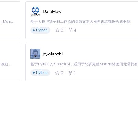
则验证了解锁的有效性。
DataFlow
Kimi K3 是Kimi能力最强的模型：这是一个拥有 2.8 万亿参数的混合专家（MoE）模型，具备原生视觉理解能力，并支持 100 万 token 的上下文窗口。
基于大模型算子和工作流的高效文本大模型训练数据合成框架
0
4
Python
r后，你可以安装第三方启动器，根据自己的喜好调整桌面布局、图标样式、主
py-xiaozhi
LineageOS等优质第三方固件带来的新功能和优化体验，这些ROM往
「源启盛夏」暑期校园开发者成长计划旨在激活校园开源力量，通过积分激励、认证扶持、资源倾斜等形式，引导高校组织和开发者完成「入驻 — 建项目 — 做贡献 — 获认证 — 得资源」的完整闭环。无论你是想带领社团入驻平台的组织者，还是希望用代码贡献证明自己的开发者，都能在这里找到属于你的成长路径。
0
1
Python
完善的测试环境，方便进行应用的调试和兼容性测试。
 你可以轻松解决官方系统故障，自由选择升降级系统版本，不再受官方更
rin 960的多个主流芯片，包括Kirin 620系列、Kirin 650/655/658/659系列、