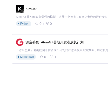
根据具体机型主板布局图，定位Bootloader测试点（通常
验证
：成功看到主板上标记的测试点位置，未造成设备物理
Kimi-K3
[步骤二]：进入工程下载模式
目标
：使设备进入特殊下载模式，允许与PotatoNV通信
0
0
Python
方法
：
使用导电镊子短接测试点与接地金属片
保持短接状态将设备通过USB连接至电脑
源启盛夏_AtomGit暑期开发者成长计划
3秒后移开镊子，观察设备是否进入黑屏的工程模式
验证
：电脑设备管理器中出现"USB SER"或类似名称的设备
[步骤三]：执行Bootloader解锁
0
1
Markdown
目标
：通过PotatoNV完成Bootloader解锁流程
方法
：
运行PotatoNV应用程序，在设备列表中选择对应芯片型号
点击"Load Bootloader"按钮，程序自动上传临时引导程序
等待进度完成后，记录生成的解锁码并保存至安全位置
重启设备至Fastboot模式，执行
fastboot oem unlock 
验证
：设备显示"Bootloader Unlocked"状态，可正常进入Fas
🔧 技术原理：PotatoNV通过USB接口向设备发送特定指令，