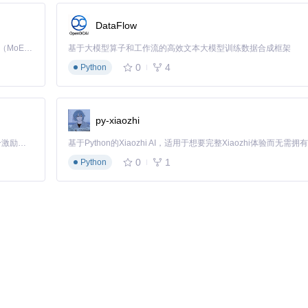
为主板上未焊接的触点）
损坏
DataFlow
Kimi K3 是Kimi能力最强的模型：这是一个拥有 2.8 万亿参数的混合专家（MoE）模型，具备原生视觉理解能力，并支持 100 万 token 的上下文窗口。
基于大模型算子和工作流的高效文本大模型训练数据合成框架
0
4
Python
py-xiaozhi
「源启盛夏」暑期校园开发者成长计划旨在激活校园开源力量，通过积分激励、认证扶持、资源倾斜等形式，引导高校组织和开发者完成「入驻 — 建项目 — 做贡献 — 获认证 — 得资源」的完整闭环。无论你是想带领社团入驻平台的组织者，还是希望用代码贡献证明自己的开发者，都能在这里找到属于你的成长路径。
0
1
Python
<解锁码>
命令
tboot模式
使麒麟芯片进入ISP模式，从而加载自定义Bootloader到内存执行，实现