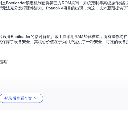
Bootloader锁定机制使得第三方ROM刷写、系统定制等高级操作难
法充分发挥硬件潜力。PotatoNV项目的出现，为这一技术瓶颈提供
了对麒麟芯片设备Bootloader的临时解锁。该工具采用RAM加载模式，所有操作
度保障了设备安全。其核心价值在于为用户提供了一种安全、可逆的设备
作流程
登录后查看全文
rrors/po/PotatoNV
命令获取项目代码
用于安全拆解）