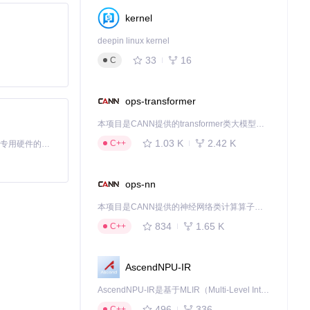
kernel
deepin linux kernel
33
16
C
ops-transformer
本项目是CANN提供的transformer类大模型算子库，实现网络在NPU上加速计算。
1.03 K
2.42 K
C++
基于Python的Xiaozhi AI，适用于想要完整Xiaozhi体验而无需拥有专用硬件的用户。
ops-nn
本项目是CANN提供的神经网络类计算算子库，实现网络在NPU上加速计算。
834
1.65 K
C++
AscendNPU-IR
临时解锁。
AscendNPU-IR是基于MLIR（Multi-Level Intermediate Representation）构建的，面向昇腾亲和算子编译时使用的中间表示，提供昇腾完备表达能力，通过编译优化提升昇腾AI处理器计算效率，支持通过生态框架使能昇腾AI处理器与深度调优
496
336
C++