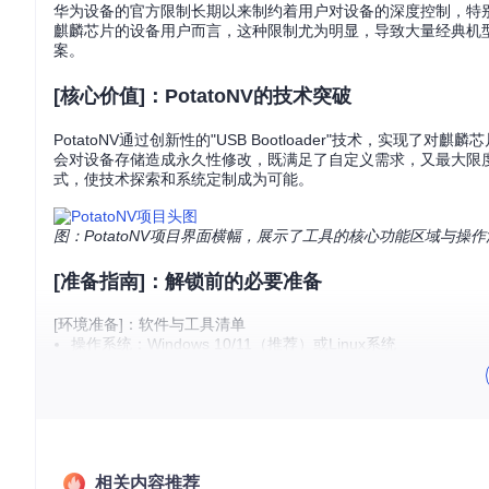
华为设备的官方限制长期以来制约着用户对设备的深度控制，特别是
麒麟芯片的设备用户而言，这种限制尤为明显，导致大量经典机型无
案。
[核心价值]：PotatoNV的技术突破
PotatoNV通过创新性的"USB Bootloader"技术，实现
会对设备存储造成永久性修改，既满足了自定义需求，又最大限
式，使技术探索和系统定制成为可能。
图：PotatoNV项目界面横幅，展示了工具的核心功能区域与操
[准备指南]：解锁前的必要准备
[环境准备]：软件与工具清单
操作系统：Windows 10/11（推荐）或Linux系统
驱动程序：华为官方测试点驱动、USB串口驱动
工具软件：HiSuite官方助手、PotatoNV最新版
获取源码：通过
git clone https://gitcode.com/gh_mi
[硬件准备]：必要工具与设备
拆解工具：吹风机（用于加热后壳）、塑料撬片或吉他拨片（
短接工具：导电镊子或专用测试点短接工具
相关内容推荐