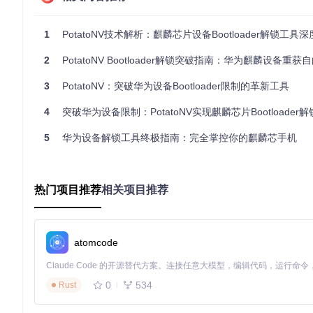
辅助设备：USB数据线（建议使用原装线）、手机专用拆机工
[适配清单]：支持的芯片与设备
1
PotatoNV技术解析：麒麟芯片设备Bootloader解锁工具
[中高端芯片系列]
2
PotatoNV Bootloader解锁突破指南：华为麒麟设备重获
Kirin 960系列：华为Mate 9系列、P10系列、荣耀9等设备
Kirin 950系列：华为P9系列、荣耀8 Pro、Mate 8等设备
3
PotatoNV：突破华为设备Bootloader限制的革新工具
Kirin 935/925系列：华为P8系列、荣耀6 Plus等早期旗舰机型
[中端芯片系列]
4
突破华为设备限制：PotatoNV实现麒麟芯片Bootloader
Kirin 659系列：华为Nova 2系列、荣耀7X等设备
Kirin 655/658系列：荣耀5C、麦芒5等设备
5
华为设备解锁工具终极指南：完全掌控你的麒麟芯手机
Kirin 620系列：华为P8 Lite、Y6II等入门机型
⚠️ 技术限制：Kirin 710及更新架构的芯片目前暂不支持，
热门项目推荐
相关项目推荐
[分步教程]：PotatoNV解锁操作流程
[步骤一]：设备拆解与测试点定位
atomcode
目标
：安全打开设备并找到正确的测试点位置
方法
：
0
534
Rust
关闭设备电源，使用吹风机均匀加热后壳边缘（约60℃）
用塑料撬片沿缝隙小心分离后壳，避免损坏内部排线