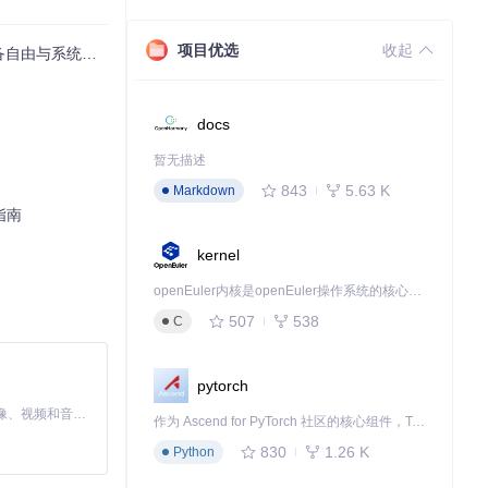
项目优选
收起
由与系统定制指南
docs
暂无描述
843
5.63 K
Markdown
指南
kernel
openEuler内核是openEuler操作系统的核心，既是系统性能与稳定性的基石，也是连接处理器、设备与服务的桥梁。
507
538
C
pytorch
MiniMax H3 是一个通用的全模态生成系统。它支持对由文本、图像、视频和音频组成的多模态上下文进行统一理解，并能生成分辨率高达 2K、时长可达 15 秒的带原生立体声音频的视频。得益于面向任务泛化的系统设计，H3 在预训练阶段就已具备广泛的多模态上下文理解与生成能力，能够出色地执行复杂的多模态指令。
作为 Ascend for PyTorch 社区的核心组件，TorchNPU 是昇腾专为 PyTorch 打造的深度学习适配插件，使 PyTorch 框架能够直接调用昇腾 NPU，为开发者提供昇腾 AI 处理器的超强算力。
830
1.26 K
Python