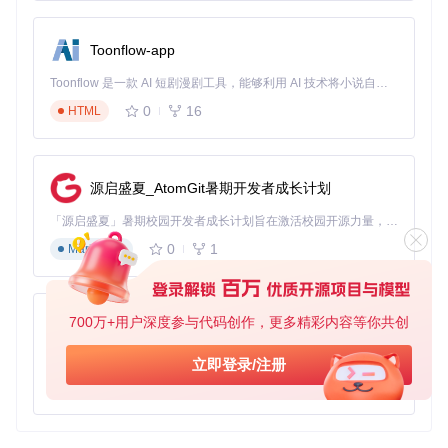
的控制，适合高性能的实时渲染应用。
通过这些生态项目的支持，Voxel Cone Tracing 技术可以在更
Toonflow-app
广泛的场景中得到应用和优化。
Toonflow 是一款 AI 短剧漫剧工具，能够利用 AI 技术将小说自动转化为剧本，并结合 AI 生成的图片和视频，实现高效的短剧创作。借助 Toonflow，可以轻松完成从文字到影像的全流程，让短剧制作变得更加智能与便捷。
0
16
HTML
voxel-cone-tracing
下载源代码
A real-time global illumination implementation using voxel cone tracing. Implemented in C++ and GLSL.
源启盛夏_AtomGit暑期开发者成长计划
项目地址：
https://gitcode.com/gh_mirrors/vo/voxel-
cone-tracing
「源启盛夏」暑期校园开发者成长计划旨在激活校园开源力量，通过积分激励、认证扶持、资源倾斜等形式，引导高校组织和开发者完成「入驻 — 建项目 — 做贡献 — 获认证 — 得资源」的完整闭环。无论你是想带领社团入驻平台的组织者，还是希望用代码贡献证明自己的开发者，都能在这里找到属于你的成长路径。
0
1
Markdown
700万+用户深度参与代码创作，更多精彩内容等你共创
AionUi
免费、本地、开源的 24/7 全天候 Cowork 应用，以及适用于 Gemini CLI、Claude Code、Codex、OpenCode、Qwen Code、Goose CLI、Auggie 等的 OpenClaw | 🌟 喜欢就点star吧
立即登录/注册
0
6
TypeScript