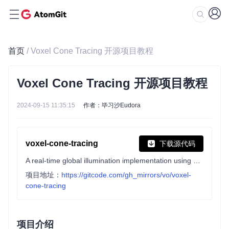
首页
/ Voxel Cone Tracing 开源项目教程
Voxel Cone Tracing 开源项目教程
2024-09-15 11:35:15
作者：毕习沙Eudora
voxel-cone-tracing
下载源代码
A real-time global illumination implementation using voxel cone tracing. Implemented in C++ and GLSL.
项目地址：
https://gitcode.com/gh_mirrors/vo/voxel-
cone-tracing
项目介绍