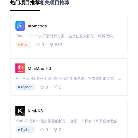
应用案例
热门项目推荐
相关项目推荐
Voxel Cone Tracing 技术广泛应用于游戏开发和实时渲染领
域。例如，在 AAA 级游戏中，开发者可以使用该技术来实现
高质量的全局光照效果，提升游戏的视觉体验。
atomcode
最佳实践
Claude Code 的开源替代方案。连接任意大模型，编辑代码，运行命令，自动验证 — 全自动执行。用 Rust 构建，极致性能。 ｜ An open-source alternative to Claude Code. Connect any LLM, edit code, run commands, and verify changes — autonomously. Built in Rust for speed. Get Started
优化性能
：在实际应用中，可以通过减少体素分辨率和锥
体数量来优化性能，同时保持视觉效果。
0
533
Rust
多线程处理
：利用多线程技术来加速体素化和锥体追踪过
程，提高渲染效率。
动态场景
：对于动态场景，可以采用增量更新体素数据的
方法，减少计算量。
MiniMax-H3
MiniMax H3 是一个通用的全模态生成系统。它支持对由文本、图像、视频和音频组成的多模态上下文进行统一理解，并能生成分辨率高达 2K、时长可达 15 秒的带原生立体声音频的视频。得益于面向任务泛化的系统设计，H3 在预训练阶段就已具备广泛的多模态上下文理解与生成能力，能够出色地执行复杂的多模态指令。
典型生态项目
0
0
Python
相关项目
NVIDIA OptiX
：NVIDIA 的 OptiX 是一个基于 GPU 的光线
追踪引擎，可以与 Voxel Cone Tracing 结合使用，进一步
提升渲染效果。
Kimi-K3
Unity 和 Unreal Engine
：这两个主流游戏引擎都支持自
Kimi K3 是Kimi能力最强的模型：这是一个拥有 2.8 万亿参数的混合专家（MoE）模型，具备原生视觉理解能力，并支持 100 万 token 的上下文窗口。
定义渲染管线，开发者可以在其中集成 Voxel Cone Tracin
g 技术。
0
0
Python
Vulkan 和 DirectX 12
：这些现代图形 API 提供了更底层