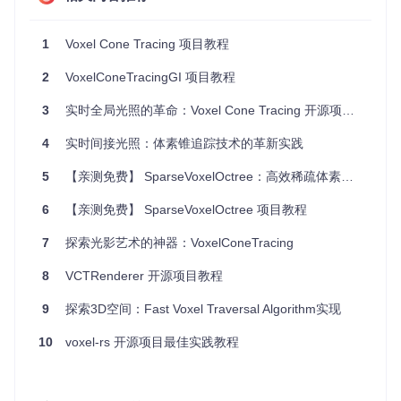
首先，克隆 Voxel Cone Tracing 项目到本地：
1
Voxel Cone Tracing 项目教程
git 
clone
2
VoxelConeTracingGI 项目教程
构建项目
3
实时全局光照的革命：Voxel Cone Tracing 开源项目推荐
进入项目目录并构建项目：
4
实时间接光照：体素锥追踪技术的革新实践
cd
mkdir
5
【亲测免费】 SparseVoxelOctree：高效稀疏体素八叉树实现
cd
 build

cmake ..

6
【亲测免费】 SparseVoxelOctree 项目教程
7
探索光影艺术的神器：VoxelConeTracing
运行项目
8
VCTRenderer 开源项目教程
构建完成后，运行生成的可执行文件：
9
探索3D空间：Fast Voxel Traversal Algorithm实现
10
voxel-rs 开源项目最佳实践教程
应用案例和最佳实践