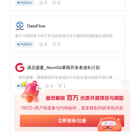
0
0
Python
DataFlow
基于大模型算子和工作流的高效文本大模型训练数据合成框架
0
4
Python
源启盛夏_AtomGit暑期开发者成长计划
「源启盛夏」暑期校园开发者成长计划旨在激活校园开源力量，通过积分激励、认证扶持、资源倾斜等形式，引导高校组织和开发者完成「入驻 — 建项目 — 做贡献 — 获认证 — 得资源」的完整闭环。无论你是想带领社团入驻平台的组织者，还是希望用代码贡献证明自己的开发者，都能在这里找到属于你的成长路径。
0
1
Markdown
700万+用户深度参与代码创作，更多精彩内容等你共创
py-xiaozhi
基于Python的Xiaozhi AI，适用于想要完整Xiaozhi体验而无需拥有专用硬件的用户。
立即登录/注册
0
1
Python