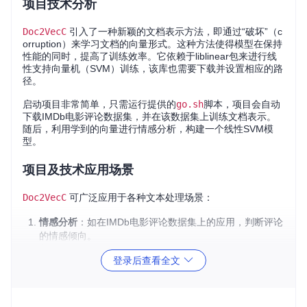
项目技术分析
Doc2VecC
引入了一种新颖的文档表示方法，即通过“破坏”（c
orruption）来学习文档的向量形式。这种方法使得模型在保持
性能的同时，提高了训练效率。它依赖于liblinear包来进行线
性支持向量机（SVM）训练，该库也需要下载并设置相应的路
径。
启动项目非常简单，只需运行提供的
go.sh
脚本，项目会自动
下载IMDb电影评论数据集，并在该数据集上训练文档表示。
随后，利用学到的向量进行情感分析，构建一个线性SVM模
型。
项目及技术应用场景
Doc2VecC
可广泛应用于各种文本处理场景：
情感分析
：如在IMDb电影评论数据集上的应用，判断评论
的情感倾向。
主题建模
：用于理解和提取文本中的关键主题或概念。
登录后查看全文
信息检索
：提升搜索引擎的相关性，提高查询结果的准确
性。
文本分类
：快速将文档归类到预定义的主题中。
自然语言理解
：帮助机器更好地理解人类的语言表达。