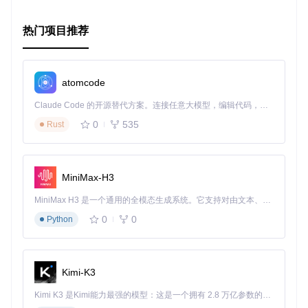
热门项目推荐
atomcode
Claude Code 的开源替代方案。连接任意大模型，编辑代码，运行命令，自动验证 — 全自动执行。用 Rust 构建，极致性能。 ｜ An open-source alternative to Claude Code. Connect any LLM, edit code, run commands, and verify changes — autonomously. Built in Rust for speed. Get Started
0
535
Rust
MiniMax-H3
MiniMax H3 是一个通用的全模态生成系统。它支持对由文本、图像、视频和音频组成的多模态上下文进行统一理解，并能生成分辨率高达 2K、时长可达 15 秒的带原生立体声音频的视频。得益于面向任务泛化的系统设计，H3 在预训练阶段就已具备广泛的多模态上下文理解与生成能力，能够出色地执行复杂的多模态指令。
0
0
Python
Kimi-K3
Kimi K3 是Kimi能力最强的模型：这是一个拥有 2.8 万亿参数的混合专家（MoE）模型，具备原生视觉理解能力，并支持 100 万 token 的上下文窗口。