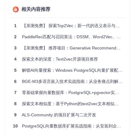
相关内容推荐
项目特点
效率提升
：通过创新的文档表示法，减少了训练时间和资
1
【亲测免费】 探索Top2Vec：新一代的语义表示与挖掘工具
源需求。
易于使用
：简单的命令行启动方式，一键下载数据集并开
2
PaddleRec匹配与召回算法：DSSM、Word2Vec、DeepWalk等核心技术解析
始训练。
3
【亲测免费】 推荐项目：Generative Recommenders——打造下一代推荐系统
可定制化
：可以轻松地切换不同的数据集以适应不同任
务。
4
探索文本的深度：Text2vec开源项目推荐
社区支持
：基于公开的研究成果，有明确的引用指导，便
于跟踪最新研究进展。
5
解锁AI向量搜索：Windows PostgreSQL向量扩展配置全攻略
灵活的许可协议
：采用Apache 2.0许可证，允许商业和非
商业用途，对二次开发友好。
6
BGE-M3多语言嵌入技术实战指南：从业务痛点到解决方案
如果你正在寻找一个能够高效处理大量文本数据并提供高质量
7
零基础掌握向量数据库：PostgreSQL+pgvector实现智能语义搜索
文档表示的工具，那么
Doc2VecC
绝对值得尝试。立即加入，
探索其潜力，为你的文本分析项目注入新的活力。
8
探索文本相似度：基于Python的text2vec文本相似度比较工具
9
ALS-Community 的项目扩展与二次开发
10
PostgreSQL向量数据库扩展实战指南：从安装到企业级应用