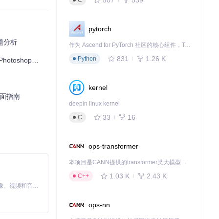
C
pytorch
问题分析
作为 Ascend for PyTorch 社区的核心组件，TorchNPU 是昇腾专为 PyTorch 打造的深度学习适配插件，使 PyTorch 框架能够直接调用昇腾 NPU，为开发者提供昇腾 AI 处理器的超强算力。
831
1.26 K
Python
处理效率提升300%
kernel
n全面指南
deepin linux kernel
33
16
C
ops-transformer
本项目是CANN提供的transformer类大模型算子库，实现网络在NPU上加速计算。
1.03 K
2.43 K
C++
MiniMax H3 是一个通用的全模态生成系统。它支持对由文本、图像、视频和音频组成的多模态上下文进行统一理解，并能生成分辨率高达 2K、时长可达 15 秒的带原生立体声音频的视频。得益于面向任务泛化的系统设计，H3 在预训练阶段就已具备广泛的多模态上下文理解与生成能力，能够出色地执行复杂的多模态指令。
ops-nn