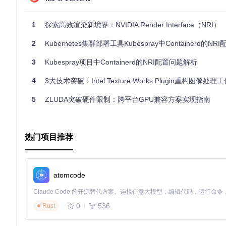
#
include
"nri/nri.h"
1
探索高效渲染新境界：NVIDIA Render Interface（NRI）
#
include
"ExampleBase.h"
2
Kubernetes集群部署工具Kubespray中Containerd的NRI配
int
main
(
int
 argc, 
char
** argv)
{

    ExampleBase example;

3
Kubespray项目中Containerd的NRI配置问题解析
// 初始化NRI及相关资源
4
3大技术突破：Intel Texture Works Plugin重构图像处理
    example.
Init
();

5
ZLUDA突破硬件限制：跨平台GPU兼容方案实现指南
// 循环运行，渲染帧
while
 (!example.
ShouldShutdown
()) {

        example.
Update
();

        example.
Render
();

热门项目推荐
    }

// 清理资源
    example.
Shutdown
();

atomcode
return
0
;

0
536
Rust
这里
ExampleBase
是用户可能自定义的基础类，封装了初始化、