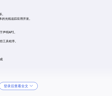
等。

行基本的光线追踪应用开发。

于声明API。

一些工具程序。

成

登录后查看全文
es
目录下某个示例的入口点。例如，在
examples/basictracer/main.