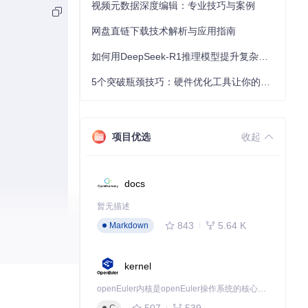
视频元数据深度编辑：专业技巧与案例
网盘直链下载技术解析与应用指南
如何用DeepSeek-R1推理模型提升复杂任务解决能力：完整指南
5个突破瓶颈技巧：硬件优化工具让你的电脑性能提升30%
项目优选
收起
docs
暂无描述
843
5.64 K
Markdown
kernel
cpp
中，可能会
openEuler内核是openEuler操作系统的核心，既是系统性能与稳定性的基石，也是连接处理器、设备与服务的桥梁。
507
539