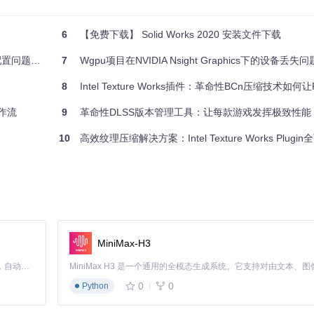
6
【免费下载】 Solid Works 2020 安装文件下载
置问题解析
7
Wgpu项目在NVIDIA Nsight Graphics下的设备丢失
8
Intel Texture Works插件：革命性BCn压缩技术如何让Photoshop图像
工作流
9
革命性DLSS版本管理工具：让每款游戏发挥极致性能
10
高效纹理压缩解决方案：Intel Texture Works Plugi
MiniMax-H3
Claude Code 的开源替代方案。连接任意大模型，编辑代码，运行命令，自动验证 — 全自动执行。用 Rust 构建，极致性能。 ｜ An open-source alternative to Claude Code. Connect any LLM, edit code, run commands, and verify changes — autonomously. Built in Rust for speed. Get Started
0
0
Python
更新、渲染和关闭逻辑。