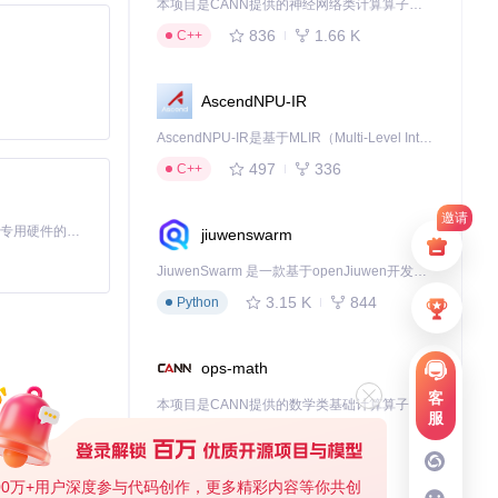
本项目是CANN提供的神经网络类计算算子库，实现网络在NPU上加速计算。
836
1.66 K
C++
或
.json
）。然
AscendNPU-IR
AscendNPU-IR是基于MLIR（Multi-Level Intermediate Representation）构建的，面向昇腾亲和算子编译时使用的中间表示，提供昇腾完备表达能力，通过编译优化提升昇腾AI处理器计算效率，支持通过生态框架使能昇腾AI处理器与深度调优
497
336
提供的，而是用
C++
邀请
基于Python的Xiaozhi AI，适用于想要完整Xiaozhi体验而无需拥有专用硬件的用户。
jiuwenswarm
JiuwenSwarm 是一款基于openJiuwen开发的智能AI Agent，它能够将大语言模型的强大能力，通过你日常使用的各类通讯应用，直接延伸至你的指尖。
。务必参照实际的
3.15 K
844
Python
ops-math
客
本项目是CANN提供的数学类基础计算算子库，实现网络在NPU上加速计算。
服
1.24 K
1.36 K
C++
00万+用户深度参与代码创作，更多精彩内容等你共创