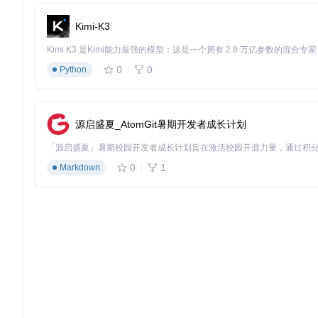
3. 项目的配置文件介绍
Kimi-K3
NRI本身作为一个库，其配置更多依赖于使用者的应用配置。这可
而，对于使用NRI的项目，一个典型的配置文件可能会包含：
0
0
Python
环境变量
：指定某些路径，如库的路径或特定设备的首选设置
CMakeLists.txt
中的配置选项允许用户在编译阶段选择启用或
应用配置
：假设在一个复杂的示例中，可能有一个配置文件用
户根据NRI API设计的应用层配置。
源启盛夏_AtomGit暑期开发者成长计划
由于NRI主要关注API层面，详细的配置细节通常在应用开发
0
1
Markdown
请注意，以上内容是基于NVIDIA GameWorks开源项目
GitHub仓库文档和文件来获取最准确的信息。