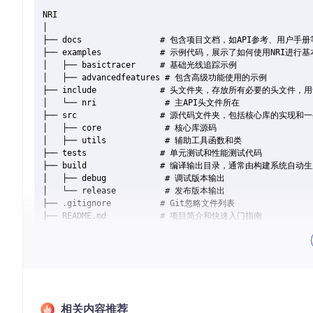
NRI

│

├── docs                # 包含项目文档，如API参考、用户手册
├── examples            # 示例代码，展示了如何使用NRI进
│   ├── basictracer     # 基础光线追踪示例

│   ├── advancedfeatures # 包含高级功能使用的示例

├── include             # 头文件夹，存放所有必要的头文件，用
│   └── nri              # 主API头文件所在

├── src                 # 源代码文件夹，包括核心库的实现和
│   ├── core             # 核心库源码

│   ├── utils            # 辅助工具函数和类

├── tests               # 单元测试和性能测试代码

├── build               # 编译输出目录，通常由构建系统自动生
│   ├── debug            # 调试版本输出

│   └── release          # 发布版本输出

├── .gitignore          # Git忽略文件列表

├── README.md           # 项目简介和快速入门指南

2. 项目的启动文件介绍
启动文件，如果遵循常规的C++项目模式，很可能是位于
exampl
有类似于以下的代码作为应用程序的起点：
相关内容推荐