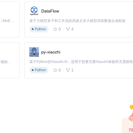
DataFlow
能涉及环境变量设置、CMake配置项或特定于应用的配置文件（如
.ini
Kimi K3 是Kimi能力最强的模型：这是一个拥有 2.8 万亿参数的混合专家（MoE）模型，具备原生视觉理解能力，并支持 100 万 token 的上下文窗口。
基于大模型算子和工作流的高效文本大模型训练数据合成框架
0
4
Python
。
禁用特定功能，调整优化级别等。
来调整光线追踪质量、采样率等运行时可调参数，这些通常不是NRI直接
py-xiaozhi
者自己控制的范围之内，因此具体的配置文件形式和内容将因项目而异。
「源启盛夏」暑期校园开发者成长计划旨在激活校园开源力量，通过积分激励、认证扶持、资源倾斜等形式，引导高校组织和开发者完成「入驻 — 建项目 — 做贡献 — 获认证 — 得资源」的完整闭环。无论你是想带领社团入驻平台的组织者，还是希望用代码贡献证明自己的开发者，都能在这里找到属于你的成长路径。
0
1
Python
的一般实践和常识构建的假设性文档，具体项目的实际结构和细节可能有所不同
7