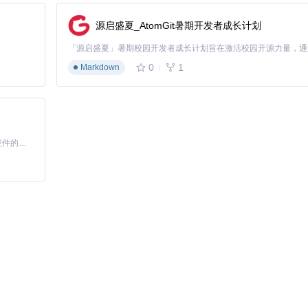
源启盛夏_AtomGit暑期开发者成长计划
0
1
Markdown
基于Python的Xiaozhi AI，适用于想要完整Xiaozhi体验而无需拥有专用硬件的用户。