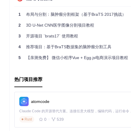
般情况下，会包含以下部分：
数据路径
: 指定训练和验证数据的路径。
模型参数
: 包括网络架构的选择和初始化参数。
1
布局与分割：脑肿瘤分割框架（基于BraTS 2017挑战）
训练参数
: 如批处理大小(batch size)，学习率(learning r
2
3D U-Net CNN医学图像分割项目教程
日志与保存
: 设置模型的检查点保存路径及日志记录的相关
为了正确运行项目，务必检查并根据您的环境调整这些配置值。
3
开源项目 `brats17` 使用教程
4
推荐项目：基于BraTS数据集的脑肿瘤分割工具
以上就是对cv-lee的BraTS项目的基本结构、启动文件以及
单准备好所有依赖项，这样可以确保项目的顺利运行。
5
【亲测免费】 微信小程序Vue + Egg.js电商演示项目教程
热门项目推荐
atomcode
0
539
Rust