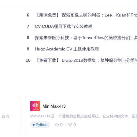
6
【亲测免费】 探索图像去噪的利器：Lee、Kuan和Frost滤波
ate)，优化器(optimizer)类型，训练轮数(epochs)等。
7
CV-CUDA项目下载与安装教程
设置。
8
探索未来医疗科技：基于TensorFlow的脑肿瘤分割工
9
Hugo Academic CV 主题使用教程
配置文件的简要介绍。在实际操作之前，请确保你的开发环境已按
requiremen
10
【免费下载】 Brats-2019数据集：脑肿瘤分割与分类
MiniMax-H3
Claude Code 的开源替代方案。连接任意大模型，编辑代码，运行命令，自动验证 — 全自动执行。用 Rust 构建，极致性能。 ｜ An open-source alternative to Claude Code. Connect any LLM, edit code, run commands, and verify changes — autonomously. Built in Rust for speed. Get Started
0
0
Python