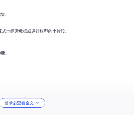
据集。
交互式地探索数据或运行模型的小片段。
功能。
。
。
入必要的模块，设置模型参数，加载数据，然后开始训练流程。使用前，
登录后查看全文
集。
定制的参数，如学习率、批次大小、迭代次数等。它对于适应不同的实验需