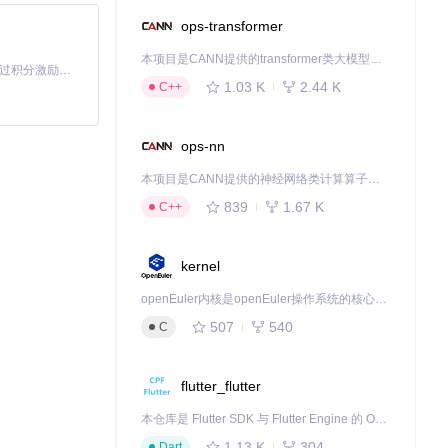
ops-transformer
本项目是CANN提供的transformer类大模型算子库，实现网络在NPU上加速计算。
「源启盛夏」暑期校园开发者成长计划旨在激活校园开源力量，通过积分激励、认证扶持、资源倾斜等形式，引导高校组织和开发者完成「入驻 — 建项目 — 做贡献 — 获认证 — 得资源」的完整闭环。无论你是想带领社团入驻平台的组织者，还是希望用代码贡献证明自己的开发者，都能在这里找到属于你的成长路径。
1.03 K
2.44 K
C++
ops-nn
本项目是CANN提供的神经网络类计算算子库，实现网络在NPU上加速计算。
839
1.67 K
C++
kernel
openEuler内核是openEuler操作系统的核心，既是系统性能与稳定性的基石，也是连接处理器、设备与服务的桥梁。
507
540
C
flutter_flutter
本仓库是 Flutter SDK 与 Flutter Engine 的 OpenHarmony 适配版本，由 CPF-Flutter 团队维护。开发者可使用熟悉的 Flutter 技术栈开发 OpenHarmony 应用，3.35.7 及以后的适配版本可基于本仓库源码构建支持 OpenHarmony 的 Flutter Engine。
1.13 K
304
Dart