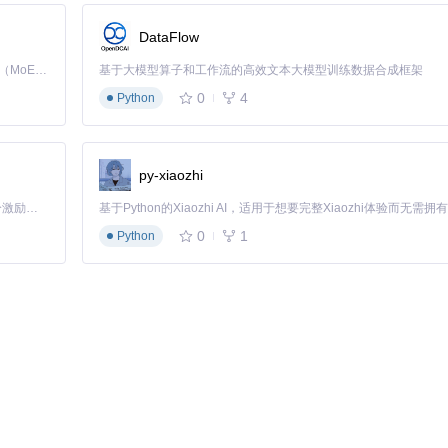
DataFlow
Kimi K3 是Kimi能力最强的模型：这是一个拥有 2.8 万亿参数的混合专家（MoE）模型，具备原生视觉理解能力，并支持 100 万 token 的上下文窗口。
基于大模型算子和工作流的高效文本大模型训练数据合成框架
0
4
Python
py-xiaozhi
「源启盛夏」暑期校园开发者成长计划旨在激活校园开源力量，通过积分激励、认证扶持、资源倾斜等形式，引导高校组织和开发者完成「入驻 — 建项目 — 做贡献 — 获认证 — 得资源」的完整闭环。无论你是想带领社团入驻平台的组织者，还是希望用代码贡献证明自己的开发者，都能在这里找到属于你的成长路径。
0
1
Python