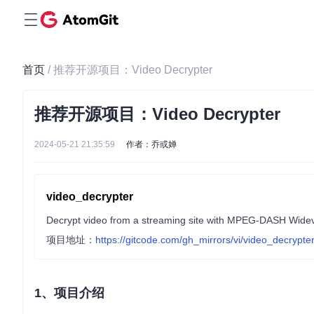
首页
/ 推荐开源项目：Video Decrypter
推荐开源项目：Video Decrypter
2024-05-21 21:35:59
作者：乔或婵
video_decrypter
Decrypt video from a streaming site with MPEG-DASH Wide
项目地址：
https://gitcode.com/gh_mirrors/vi/video_decrypte
1、项目介绍