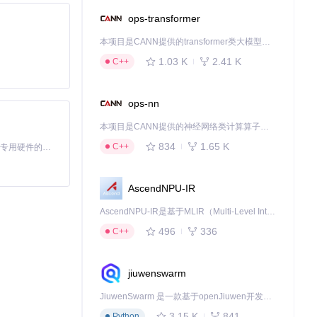
ops-transformer
本项目是CANN提供的transformer类大模型算子库，实现网络在NPU上加速计算。
1.03 K
2.41 K
C++
ops-nn
本项目是CANN提供的神经网络类计算算子库，实现网络在NPU上加速计算。
834
1.65 K
C++
基于Python的Xiaozhi AI，适用于想要完整Xiaozhi体验而无需拥有专用硬件的用户。
AscendNPU-IR
AscendNPU-IR是基于MLIR（Multi-Level Intermediate Representation）构建的，面向昇腾亲和算子编译时使用的中间表示，提供昇腾完备表达能力，通过编译优化提升昇腾AI处理器计算效率，支持通过生态框架使能昇腾AI处理器与深度调优
496
336
C++
jiuwenswarm
JiuwenSwarm 是一款基于openJiuwen开发的智能AI Agent，它能够将大语言模型的强大能力，通过你日常使用的各类通讯应用，直接延伸至你的指尖。
3.15 K
841
Python