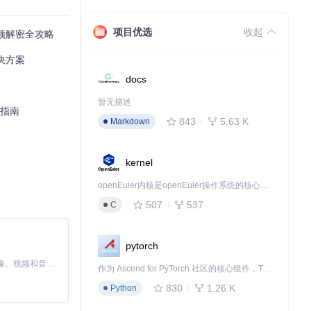
项目优选
收起
密视频解密全攻略
决方案
docs
尝试这个强大的开
暂无描述
战指南
843
5.63 K
Markdown
下载源代码
kernel
openEuler内核是openEuler操作系统的核心，既是系统性能与稳定性的基石，也是连接处理器、设备与服务的桥梁。
507
537
C
pytorch
MiniMax H3 是一个通用的全模态生成系统。它支持对由文本、图像、视频和音频组成的多模态上下文进行统一理解，并能生成分辨率高达 2K、时长可达 15 秒的带原生立体声音频的视频。得益于面向任务泛化的系统设计，H3 在预训练阶段就已具备广泛的多模态上下文理解与生成能力，能够出色地执行复杂的多模态指令。
作为 Ascend for PyTorch 社区的核心组件，TorchNPU 是昇腾专为 PyTorch 打造的深度学习适配插件，使 PyTorch 框架能够直接调用昇腾 NPU，为开发者提供昇腾 AI 处理器的超强算力。
830
1.26 K
Python