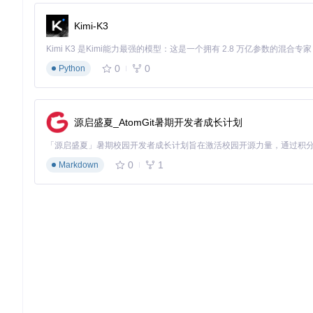
Kimi-K3
0
0
Python
源启盛夏_AtomGit暑期开发者成长计划
0
1
Markdown