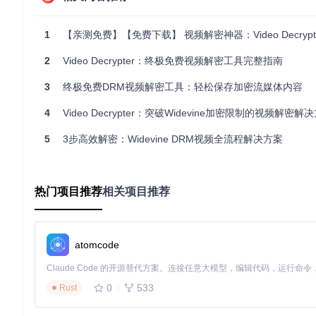
跨平台
: 虽然目前只提供了Windows编译指南，但源码结构
开放源码
: 允许自由修改和分发，促进社区协作与改进。
1
【亲测免费】【免费下载】 视频解密神器：Video Decrypter
安全解密
: 使用广受认可的Widevine DRM系统，确保合法
灵活性
: 可与各种第三方多媒体播放器集成，实现本地播放加
2
Video Decrypter：终极免费视频解密工具完整指南
为了深入了解如何设置和使用Video Decrypter，不妨查阅项目的
3
终极免费DRM视频解密工具：轻松保存加密流媒体内容
总之，Video Decrypter为那些寻求更多控制权和隐私
源工具。立即加入项目，开启你的解密之旅吧！
4
Video Decrypter：突破Widevine加密限制的视频解密解
5
3步高效解密：Widevine DRM视频全流程解决方案
video_decrypter
Decrypt video from a streaming site with MPEG-DASH Wide
热门项目推荐
相关项目推荐
项目地址：
https://gitcode.com/gh_mirrors/vi/video_decrypte
atomcode
0
533
Rust