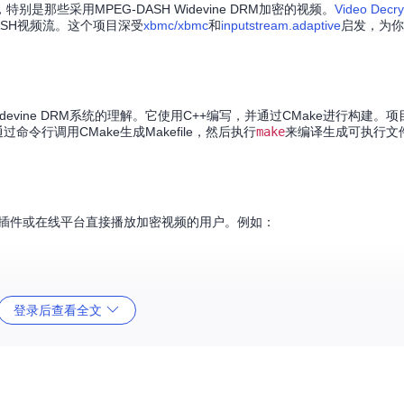
些采用MPEG-DASH Widevine DRM加密的视频。
Video Decry
ASH视频流。这个项目深受
xbmc/xbmc
和
inputstream.adaptive
启发，为你
对Widevine DRM系统的理解。它使用C++编写，并通过CMake进行构建。项
命令行调用CMake生成Makefile，然后执行
make
来编译生成可执行文
是浏览器插件或在线平台直接播放加密视频的用户。例如：
。
登录后查看全文
MPEG-DASH协议的良好起点。