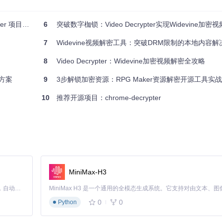
支持移植到其他操作系统。
 项目推荐
6
突破数字枷锁：Video Decrypter实现Widevine加
内容的正确使用。
密视频。
7
Widevine视频解密工具：突破DRM限制的本地内容解
Wiki页面
，那里有详细的配置指南和示例。
8
Video Decrypter：Widevine加密视频解密全攻略
的用户提供了访问加密流媒体的优秀途径。无论你是普通用户还是开发者，都值得
决方案
9
3步解锁加密资源：RPG Maker资源解密开源工具实
10
推荐开源项目：chrome-decrypter
vine DRM encryption.
r
MiniMax-H3
Claude Code 的开源替代方案。连接任意大模型，编辑代码，运行命令，自动验证 — 全自动执行。用 Rust 构建，极致性能。 ｜ An open-source alternative to Claude Code. Connect any LLM, edit code, run commands, and verify changes — autonomously. Built in Rust for speed. Get Started
0
0
Python