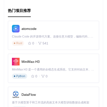
总之，NG-RANSAC为解决图像序列中的几何结构估计问题提
供了强大工具，并且易于集成到现有系统中。无论是学术研究
热门项目推荐
还是实际应用开发，它都是值得尝试的优秀开源项目。
atomcode
Claude Code 的开源替代方案。连接任意大模型，编辑代码，运行命令，自动验证 — 全自动执行。用 Rust 构建，极致性能。 ｜ An open-source alternative to Claude Code. Connect any LLM, edit code, run commands, and verify changes — autonomously. Built in Rust for speed. Get Started
0
541
Rust
MiniMax-H3
MiniMax H3 是一个通用的全模态生成系统。它支持对由文本、图像、视频和音频组成的多模态上下文进行统一理解，并能生成分辨率高达 2K、时长可达 15 秒的带原生立体声音频的视频。得益于面向任务泛化的系统设计，H3 在预训练阶段就已具备广泛的多模态上下文理解与生成能力，能够出色地执行复杂的多模态指令。
0
0
Python
DataFlow
基于大模型算子和工作流的高效文本大模型训练数据合成框架