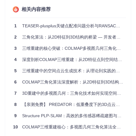
常值的能力。
灵活易用
：与特定数据集、特征检测和匹配策略兼容，提
相关内容推荐
供预训练模型。
自我学习能力
：即使在没有标签的情况下，也能够通过自
1
TEASER-plusplus关键点配准问题分析与RANSAC替代方案探讨
监督学习训练。
广泛适用性
：不仅限于基础和本质矩阵的估计，可以扩展
2
三角化算法：从2D特征到3D结构的桥梁 — 开发者进阶指南
到其他参数模型。
3
三维重建的核心突破：COLMAP多视图几何三角化技术全解析
安装与快速启动
首先确保Python环境中有PyTorch（1.2.0）和OpenCV（3.4.
4
深度剖析COLMAP三维重建：从2D特征点到空间结构的三角化技术
2）。之后，执行命令安装项目依赖并编译C++扩展：
5
三维重建中的空间点云生成技术：从理论到实践的深度解析
cd
 ngransac

6
COLMAP三角化算法深度解析：从2D特征到3D结构的核心原理与工程实践
7
3D重建中的多视图几何：三角化技术如何实现空间定位
然后，使用
ngransac_demo.py
脚本演示如何对图像对应用N
G-RANSAC和标准RANSAC：
8
【亲测免费】 PREDATOR：低重叠度下的3D点云配准利器
9
Structure PLP-SLAM：高效的多传感器稀疏建图与定位系统
10
COLMAP三维重建核心：多视图几何三角化算法全解析
运行结果将保存为'demo.png'，显示两种方法的内点比较。