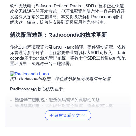
软件无线电（Software Defined Radio，SDR）技术正在快速
改变无线通信的开发方式，但环境配置的复杂性一直是阻碍开
发者深入探索的主要障碍。本文将系统解析Radioconda如何
解决这一痛点，提供从安装到高级应用的完整指南。
解决配置难题：Radioconda的技术革新
传统SDR环境配置涉及GNU Radio编译、硬件驱动适配、依赖
库管理等多个环节，往往需要专业知识和大量时间投入。Radi
oconda基于conda包管理系统，将数十个SDR工具集成到预配
置环境中，实现跨平台一键部署。
图1: Radioconda标志，绿色波形象征无线电信号处理
Radioconda的核心优势在于：
预编译二进制包
：避免源码编译的兼容性问题
环境隔离机制
：与系统环境完全隔离，避免依赖冲突
跨平台一致性
：Windows/macOS/Linux下提供相同的操作
登录后查看全文
体验
版本锁定功能
：确保开发环境的可重复性
小结
：Radioconda通过包管理技术革新，将原本需要数天的