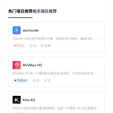
Radioconda环境包含三大类核心组件：
信号处理框架
：GNU Radio及其扩展模块，提供信号处理
热门项目推荐
相关项目推荐
基础能力
硬件支持层
：各类SDR设备驱动，如RTL-SDR、HackR
F、USRP等
atomcode
辅助工具集
：频谱分析、数据处理、可视化工具等
软件无线电基础概念
：软件无线电通过将传统硬件实现的功能
Claude Code 的开源替代方案。连接任意大模型，编辑代码，运行命令，自动验证 — 全自动执行。用 Rust 构建，极致性能。 ｜ An open-source alternative to Claude Code. Connect any LLM, edit code, run commands, and verify changes — autonomously. Built in Rust for speed. Get Started
（如调制解调、滤波等）转移到软件中实现，从而获得高度的
0
535
Rust
灵活性和可重构性。这使得同一硬件平台可以通过软件配置实
现不同的无线通信标准。
小结
：Radioconda通过精心设计的包管理架构和组件选择，
MiniMax-H3
在保持灵活性的同时确保了环境的稳定性和一致性。
MiniMax H3 是一个通用的全模态生成系统。它支持对由文本、图像、视频和音频组成的多模态上下文进行统一理解，并能生成分辨率高达 2K、时长可达 15 秒的带原生立体声音频的视频。得益于面向任务泛化的系统设计，H3 在预训练阶段就已具备广泛的多模态上下文理解与生成能力，能够出色地执行复杂的多模态指令。
应用场景：Radioconda的多领域实践
0
0
Python
科研场景：信号分析与算法验证
案例
：使用GNU Radio进行FM广播信号接收与分析
Kimi-K3
# FM广播接收流程图生成代码
Kimi K3 是Kimi能力最强的模型：这是一个拥有 2.8 万亿参数的混合专家（MoE）模型，具备原生视觉理解能力，并支持 100 万 token 的上下文窗口。
from
 gnuradio 
import