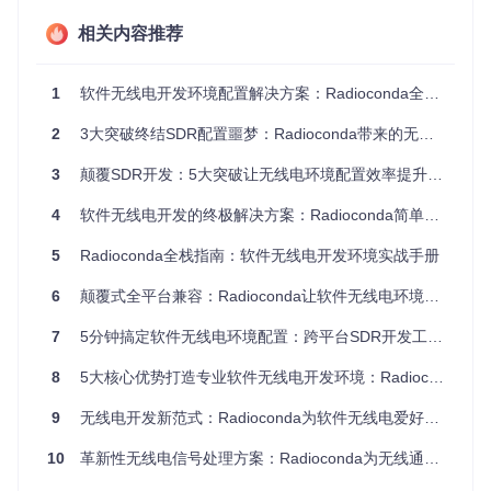
配置工作简化为几分钟的安装流程，大幅降低SDR技术的入门
相关内容推荐
门槛。
技术解析：Radioconda的架构与实现原理
1
软件无线电开发环境配置解决方案：Radioconda全攻略
包管理机制对比
2
3大突破终结SDR配置噩梦：Radioconda带来的无线电开发革命
传统编译
Docker容器
Radioconda(co
特性
nda)
安装
方案
3
颠覆SDR开发：5大突破让无线电环境配置效率提升90%
环境
原生支持，轻量
需手动配
完全隔离，资
4
软件无线电开发的终极解决方案：Radioconda简单配置指南
隔离
级
置
源占用高
依赖
自动解析依赖关
需手动解
构建时固定依
5
Radioconda全栈指南：软件无线电开发环境实战手册
处理
系
决依赖
赖
6
颠覆式全平台兼容：Radioconda让软件无线电环境配置效率提升90%的实战指南
跨平
平台相关
跨平台但需容
支持Windows/ma
台性
配置
器支持
cOS/Linux
7
5分钟搞定软件无线电环境配置：跨平台SDR开发工具包实战指南
硬件
直接访问系统硬
直接访问
需要特殊配置
访问
件
系统硬件
8
5大核心优势打造专业软件无线电开发环境：Radioconda全面解析
资源
中等
低
高
9
无线电开发新范式：Radioconda为软件无线电爱好者打造的一站式开发环境
占用
10
革新性无线电信号处理方案：Radioconda为无线通信开发者打造全平台开发环境
核心组件构成