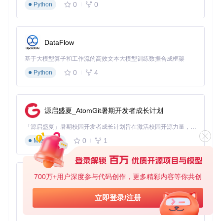
0
0
from
 gnuradio 
import
Python
from
 gnuradio 
import
from
 gnuradio.eng_arg 
import
 eng_float, intx

class
fm_receiver
(gr.top_block):

DataFlow
def
__init__
(
self
):

        gr.top_block.__init__(
self
)

基于大模型算子和工作流的高效文本大模型训练数据合成框架
0
4
Python
# 设置参数
        sample_rate = 
3.2e6
        audio_rate = 
48000
        center_freq = 
97.5e6
# FM广播频率
源启盛夏_AtomGit暑期开发者成长计划
        deviation = 
75e3
「源启盛夏」暑期校园开发者成长计划旨在激活校园开源力量，通过积分激励、认证扶持、资源倾斜等形式，引导高校组织和开发者完成「入驻 — 建项目 — 做贡献 — 获认证 — 得资源」的完整闭环。无论你是想带领社团入驻平台的组织者，还是希望用代码贡献证明自己的开发者，都能在这里找到属于你的成长路径。
# 创建信号源（实际使用时替换为SDR设备源）
self
.src = analog.sig_source_c(sample_rate, analo
0
1
Markdown
# FM解调
self
.fm_demod = analog.fm_demod_cf(

            channel_rate=sample_rate,

700万+用户深度参与代码创作，更多精彩内容等你共创
py-xiaozhi
            audio_decimation=sample_rate//audio_rate,

            deviation=deviation,

基于Python的Xiaozhi AI，适用于想要完整Xiaozhi体验而无需拥有专用硬件的用户。
立即登录/注册
            audio_pass=
5000
,

0
1
            audio_stop=
6000
,

Python
        )
