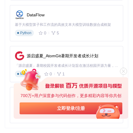
Fast-SRGAN
下载源代码
A Fast Deep Learning Model to Upsample Low Resolution Videos to High Resolution at 30fps
DataFlow
项目地址：
https://gitcode.com/gh_mirrors/fa/Fast-
基于大模型算子和工作流的高效文本大模型训练数据合成框架
SRGAN
0
5
Python
源启盛夏_AtomGit暑期开发者成长计划
「源启盛夏」暑期校园开发者成长计划旨在激活校园开源力量，通过积分激励、认证扶持、资源倾斜等形式，引导高校组织和开发者完成「入驻 — 建项目 — 做贡献 — 获认证 — 得资源」的完整闭环。无论你是想带领社团入驻平台的组织者，还是希望用代码贡献证明自己的开发者，都能在这里找到属于你的成长路径。
0
1
Markdown
700万+用户深度参与代码创作，更多精彩内容等你共创
py-xiaozhi
基于Python的Xiaozhi AI，适用于想要完整Xiaozhi体验而无需拥有专用硬件的用户。
立即登录/注册
0
1
Python