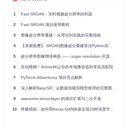
像：
1
Fast-SRGAN：实时视频超分辨率的利器
python inference.py --image_dir 
'path/to/your/image/direc
2
Fast-SRGAN 项目使用教程
3. 应用案例和最佳实践
3
图像超分辨率重建：从理论到实践的完整指南
3.1 视频增强
4
【亲测免费】 SRGAN图像超分重建算法Python实现（含数据集代码）
Fast-SRGAN 可以用于视频增强，将低分辨率视频转换为高分
5
超分辨率图像增强神器 —— super-resolution 开源项目探秘
辨率视频，提升视频质量。例如，在监控视频中，使用 Fast-S
RGAN 可以提高视频的清晰度，便于后续的分析和处理。
6
告别模糊！Anime4K让你的本地播放器秒变高清影院
3.2 图像修复
7
PyTorch-Adventures 项目亮点解析
在图像修复领域，Fast-SRGAN 可以用于恢复低分辨率图像的
细节，使其看起来更加清晰和真实。这对于老照片修复、医学
8
深入解析BasicSR：从数据加载到模型推理的完整图像视频复原工具箱指南
图像处理等领域具有重要意义。
9
awesome-tensorlayer 的项目扩展与二次开发
3.3 实时应用
10
终极指南：如何用Keras-GAN快速实现20种深度学习图像生成模型
由于 Fast-SRGAN 的高速度特性，它非常适合用于实时应
用，如直播、视频会议等场景。在这些场景中，快速处理视频
帧以提高分辨率可以显著提升用户体验。