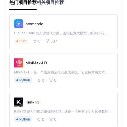
热门项目推荐
相关项目推荐
4. 典型生态项目
4.1 TensorFlow
atomcode
Fast-SRGAN 基于 TensorFlow 框架开发，充分利用了 Tensor
Flow 的强大功能和生态系统。TensorFlow 提供了丰富的工具
Claude Code 的开源替代方案。连接任意大模型，编辑代码，运行命令，自动验证 — 全自动执行。用 Rust 构建，极致性能。 ｜ An open-source alternative to Claude Code. Connect any LLM, edit code, run commands, and verify changes — autonomously. Built in Rust for speed. Get Started
和库，支持深度学习模型的开发和部署。
0
537
Rust
4.2 CoreML
如果你希望在 iOS 设备上运行 Fast-SRGAN，可以将其转换
为 CoreML 格式。CoreML 是苹果公司推出的机器学习框架，
MiniMax-H3
专门用于在 iOS 和 macOS 设备上运行机器学习模型。
4.3 TensorBoard
MiniMax H3 是一个通用的全模态生成系统。它支持对由文本、图像、视频和音频组成的多模态上下文进行统一理解，并能生成分辨率高达 2K、时长可达 15 秒的带原生立体声音频的视频。得益于面向任务泛化的系统设计，H3 在预训练阶段就已具备广泛的多模态上下文理解与生成能力，能够出色地执行复杂的多模态指令。
0
0
Python
在训练过程中，Fast-SRGAN 使用 TensorBoard 来监控训练
进度和模型性能。TensorBoard 是 TensorFlow 的可视化工
具，可以帮助开发者更好地理解和调试模型。
通过以上模块的介绍，你应该能够快速上手并应用 Fast-SRG
Kimi-K3
AN 项目。希望这篇教程对你有所帮助！
Kimi K3 是Kimi能力最强的模型：这是一个拥有 2.8 万亿参数的混合专家（MoE）模型，具备原生视觉理解能力，并支持 100 万 token 的上下文窗口。
0
0
Python