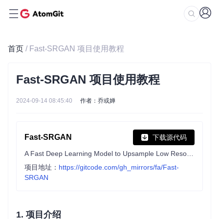
首页
/ Fast-SRGAN 项目使用教程
Fast-SRGAN 项目使用教程
2024-09-14 08:45:40
作者：乔或婵
Fast-SRGAN
下载源代码
A Fast Deep Learning Model to Upsample Low Resolution Videos to High Resolution at 30fps
项目地址：
https://gitcode.com/gh_mirrors/fa/Fast-
SRGAN
1. 项目介绍