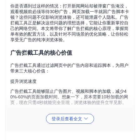
你是否遇到过这样的情况：打开新闻网站却被弹窗广告淹没，
观看视频前必须等待30秒广告，网页加载一半就因广告脚本卡
顿？这些问题不仅影响浏览体验，还可能泄露个人隐私。广告
拦截工具正是解决这些问题的理想选择，它能让你重新掌控自
己的网络空间。本文将带你了解广告拦截的核心原理，掌握简
单有效的配置方法，以及针对不同场景的优化策略，让你轻松
享受无广告的纯净浏览体验。
广告拦截工具的核心价值
广告拦截工具通过过滤网页中的广告内容和追踪脚本，为用户
带来三大核心价值：
提升浏览速度
广告拦截工具能够阻止广告图片、视频和脚本的加载，减少4
0%-60%的页面加载时间。想象一下，原本需要10秒加载的网
页，现在只需4秒就能完全呈现，浏览体验的提升立竿见影。
保护个人隐私
登录后查看全文
许多广告会跟踪你的浏览习惯，收集个人信息用于精准推送。
广告拦截工具能有效阻止这些追踪行为，防止个人数据被第三
方获取，让你的网络活动更加私密安全。