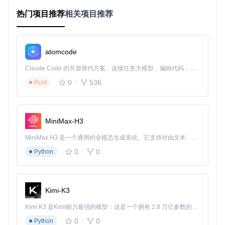
节省系统资源
热门项目推荐
相关项目推荐
广告内容，尤其是视频广告，会占用大量的CPU和内存资源，
导致电脑变慢、手机发热。广告拦截工具能显著降低系统资源
占用，让设备运行更流畅，电池续航更持久。
atomcode
广告拦截工具的工作原理
Claude Code 的开源替代方案。连接任意大模型，编辑代码，运行命令，自动验证 — 全自动执行。用 Rust 构建，极致性能。 ｜ An open-source alternative to Claude Code. Connect any LLM, edit code, run commands, and verify changes — autonomously. Built in Rust for speed. Get Started
0
536
广告拦截工具的核心原理是通过规则匹配来识别和阻止广告内
Rust
容。这些规则通常包含广告服务器的域名、广告内容的特征代
码等信息。当浏览器加载网页时，广告拦截工具会实时检查每
个请求，如果匹配到广告规则，就会阻止该请求的加载。
MiniMax-H3
现代广告拦截工具还采用了更智能的识别技术，如基于机器学
习的广告内容识别、动态脚本分析等，能够有效应对不断变化
MiniMax H3 是一个通用的全模态生成系统。它支持对由文本、图像、视频和音频组成的多模态上下文进行统一理解，并能生成分辨率高达 2K、时长可达 15 秒的带原生立体声音频的视频。得益于面向任务泛化的系统设计，H3 在预训练阶段就已具备广泛的多模态上下文理解与生成能力，能够出色地执行复杂的多模态指令。
的广告形式。同时，为了保证拦截效果的及时性，广告拦截工
0
0
Python
具会定期更新过滤规则，确保能够识别最新的广告模式。
广告拦截工具的三步配置指南
Kimi-K3
第一步：获取并安装广告拦截工具
Kimi K3 是Kimi能力最强的模型：这是一个拥有 2.8 万亿参数的混合专家（MoE）模型，具备原生视觉理解能力，并支持 100 万 token 的上下文窗口。
首先，你需要从官方渠道获取广告拦截工具。对于大多数浏览
器，你可以直接在应用商店中搜索并安装。如果你需要使用最
0
0
Python