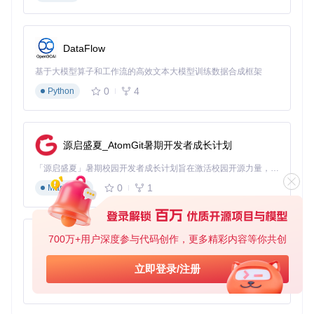
新版本或进行自定义配置，可以从项目仓库获取源码进行本地
构建。
第二步：启用核心过滤规则
DataFlow
安装完成后，打开广告拦截工具的设置界面，在"过滤列表"选
基于大模型算子和工作流的高效文本大模型训练数据合成框架
项中启用以下核心规则：
0
4
Python
EasyList：基础广告过滤规则，能够拦截大多数常见广告
EasyPrivacy：专注于隐私保护，阻止追踪脚本和数据收集
Peter Lowe's List：针对恶意域名和广告服务器的阻止规则
源启盛夏_AtomGit暑期开发者成长计划
启用这些规则后，广告拦截工具会立即开始工作，自动拦截网
页中的广告内容。
「源启盛夏」暑期校园开发者成长计划旨在激活校园开源力量，通过积分激励、认证扶持、资源倾斜等形式，引导高校组织和开发者完成「入驻 — 建项目 — 做贡献 — 获认证 — 得资源」的完整闭环。无论你是想带领社团入驻平台的组织者，还是希望用代码贡献证明自己的开发者，都能在这里找到属于你的成长路径。
0
1
第三步：个性化设置与优化
Markdown
根据你的浏览习惯，进行一些个性化设置可以获得更好的体
验：
700万+用户深度参与代码创作，更多精彩内容等你共创
py-xiaozhi
在"外观"设置中选择适合的主题，让工具界面更符合你的审
美
基于Python的Xiaozhi AI，适用于想要完整Xiaozhi体验而无需拥有专用硬件的用户。
立即登录/注册
调整拦截级别，平衡广告拦截效果和网页兼容性
0
1
Python
配置白名单，将你信任的网站添加到例外列表中，避免误拦
截