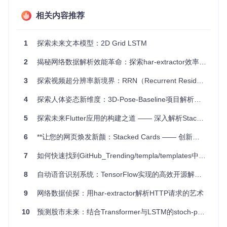
项目特点
高精度
：通过精心设计的网络架构，该项目在多个数据集上
相关内容推荐
实现了超过90%的测试准确率。
可扩展性强
：可以轻易地调整网络的深度和宽度，以适应不
同规模和复杂度的数据。
1
探索未来文本模型：2D Grid LSTM
易用性
：提供便捷的配置文件，简化了对新数据集的训练和
测试过程。
2
揭秘网络数据解析效能革命：探索har-extractor效率工具的技术突破
跨平台适应
：不仅适用于标准的HAR公开数据集，还成功应
3
探索视频超分辨率新境界：RRN（Recurrent Residual Network）
用于其他更具挑战性的机会挑战数据集。
要体验这个强大的工具，只需安装TensorFlow和Python环
4
探索人体姿态新维度：3D-Pose-Baseline项目解析与应用推荐
境，然后按照提供的脚本下载并预处理数据。无论是研究人员
希望深入了解HAR，还是开发人员寻找用于智能设备的先进算
5
探索未来Flutter应用的构建之道 —— 深入解析Stacked框架
法，HAR-stacked-residual-bidir-LSTM都是值得一试的选择。
6
**让您的网页焕发新颜：Stacked Cards —— 创新的卡片布局插件**
加入我们，探索人类活动识别的新边界，开启未来的智能生
活。
7
如何快速找到GitHub_Trending/templa/templates中适合你的自动化模板？完整分类手册
8
自动语音识别系统：TensorFlow实现的高效开源解决方案
9
网络数据侦探：用har-extractor解析HTTP请求的艺术
10
预测股市未来：结合Transformer与LSTM的stoch-predict-with-Transformer-LSTM