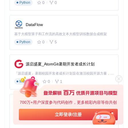
0
0
Python
DataFlow
基于大模型算子和工作流的高效文本大模型训练数据合成框架
0
5
Python
源启盛夏_AtomGit暑期开发者成长计划
「源启盛夏」暑期校园开发者成长计划旨在激活校园开源力量，通过积分激励、认证扶持、资源倾斜等形式，引导高校组织和开发者完成「入驻 — 建项目 — 做贡献 — 获认证 — 得资源」的完整闭环。无论你是想带领社团入驻平台的组织者，还是希望用代码贡献证明自己的开发者，都能在这里找到属于你的成长路径。
0
1
Markdown
700万+用户深度参与代码创作，更多精彩内容等你共创
py-xiaozhi
基于Python的Xiaozhi AI，适用于想要完整Xiaozhi体验而无需拥有专用硬件的用户。
立即登录/注册
0
1
Python