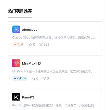
热门项目推荐
atomcode
Claude Code 的开源替代方案。连接任意大模型，编辑代码，运行命令，自动验证 — 全自动执行。用 Rust 构建，极致性能。 ｜ An open-source alternative to Claude Code. Connect any LLM, edit code, run commands, and verify changes — autonomously. Built in Rust for speed. Get Started
0
537
Rust
MiniMax-H3
MiniMax H3 是一个通用的全模态生成系统。它支持对由文本、图像、视频和音频组成的多模态上下文进行统一理解，并能生成分辨率高达 2K、时长可达 15 秒的带原生立体声音频的视频。得益于面向任务泛化的系统设计，H3 在预训练阶段就已具备广泛的多模态上下文理解与生成能力，能够出色地执行复杂的多模态指令。
0
0
Python
Kimi-K3
Kimi K3 是Kimi能力最强的模型：这是一个拥有 2.8 万亿参数的混合专家（MoE）模型，具备原生视觉理解能力，并支持 100 万 token 的上下文窗口。