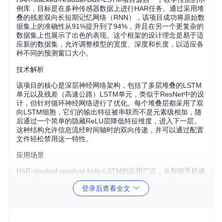
例库，目标是在多种传感器数据上进行HAR任务。通过采用堆
叠的残差双向长短期记忆网络（RNN），该项目成功将原始数
据集上的准确性从91%提升到了94%，并且在另一个更复杂的
数据集上也展示了出色的表现。这个框架的设计理念是易于适
应新的数据集，允许调整模型的宽度、深度和长度，以适应各
种不同的预测窗口大小。
技术解析
该项目的核心是深层神经网络架构，包括了多层堆叠的LSTM
单元以及残差（高速公路）LSTM单元，类似于ResNet中的设
计，但针对循环神经网络进行了优化。每个堆叠层都采用了双
向LSTM细胞，它们的输出特征被串联而不是元素级相加，随
后通过一个简单的隐藏ReLU层降低特征维度，进入下一层。
这种结构允许信息流经时间轴时的双向传递，并可以通过配置
文件轻松禁用这一特性。
应用场景
HAR-stacked-residual-bidir-LSTM的应用广泛，从智能手机健
康监测到智能穿戴设备的运动追踪，甚至于智能家居的安全监
登录后查看全文
控，都可以看到它的身影。通过对不同人体活动的精确识别，
该技术可以实现智能健身教练、老年护理服务，甚至是智能家
居自动化等领域的创新应用。