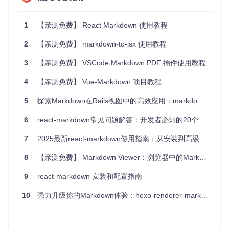
-
**灵活配置**
-
**自动化处理**
：定时检查AWS健康状态，减少手动监控的工作量。

1
【亲测免费】 React Markdown 使用教程
## 部署与配置
2
【亲测免费】 markdown-to-jsx 使用教程
AHA提供了CloudFormation和Terraform两种部署方案，无论是否使
3
【亲测免费】 VSCode Markdown PDF 插件使用教程
要了解更多详细信息，请参考项目文档中的[
目录
](
#table-of-contents
4
【亲测免费】 Vue-Markdown 项目教程
开始您的旅程，让AWS Health助手帮助您更智能地管理和监控您的云环境
5
探索Markdown在Rails视图中的高效应用：markdown-rails安装与使用指南
项目链接：[
https://github.com/aws-samples/aws-health-aware
]
6
react-markdown常见问题解答：开发者必知的20个技巧
这篇Markdown格式的文章概述了AWS Health助手的核心功
能、应用场景和优势，同时强调了其易用性和灵活性，鼓励读
7
2025最新react-markdown使用指南：从安装到高级配置全流程
者尝试并利用此开源项目提升他们的AWS环境监控效率。
8
【亲测免费】 Markdown Viewer：浏览器中的Markdown文档美化工具
9
react-markdown 安装和配置指南
10
强力升级你的Markdown体验：hexo-renderer-markdown-it