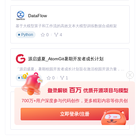
DataFlow
基于大模型算子和工作流的高效文本大模型训练数据合成框架
0
4
Python
源启盛夏_AtomGit暑期开发者成长计划
「源启盛夏」暑期校园开发者成长计划旨在激活校园开源力量，通过积分激励、认证扶持、资源倾斜等形式，引导高校组织和开发者完成「入驻 — 建项目 — 做贡献 — 获认证 — 得资源」的完整闭环。无论你是想带领社团入驻平台的组织者，还是希望用代码贡献证明自己的开发者，都能在这里找到属于你的成长路径。
0
1
Markdown
700万+用户深度参与代码创作，更多精彩内容等你共创
py-xiaozhi
基于Python的Xiaozhi AI，适用于想要完整Xiaozhi体验而无需拥有专用硬件的用户。
立即登录/注册
0
1
Python