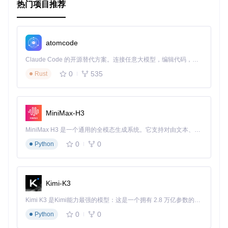
热门项目推荐
atomcode
Claude Code 的开源替代方案。连接任意大模型，编辑代码，运行命令，自动验证 — 全自动执行。用 Rust 构建，极致性能。 ｜ An open-source alternative to Claude Code. Connect any LLM, edit code, run commands, and verify changes — autonomously. Built in Rust for speed. Get Started
0
535
Rust
MiniMax-H3
MiniMax H3 是一个通用的全模态生成系统。它支持对由文本、图像、视频和音频组成的多模态上下文进行统一理解，并能生成分辨率高达 2K、时长可达 15 秒的带原生立体声音频的视频。得益于面向任务泛化的系统设计，H3 在预训练阶段就已具备广泛的多模态上下文理解与生成能力，能够出色地执行复杂的多模态指令。
0
0
Python
Kimi-K3
Kimi K3 是Kimi能力最强的模型：这是一个拥有 2.8 万亿参数的混合专家（MoE）模型，具备原生视觉理解能力，并支持 100 万 token 的上下文窗口。
0
0
Python