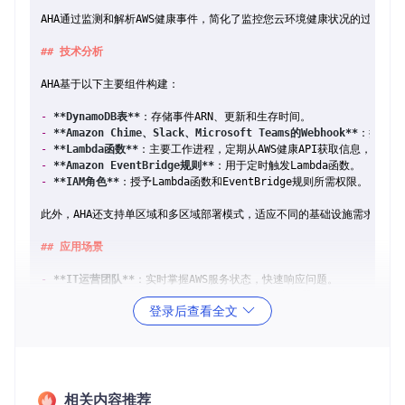
AHA通过监测和解析AWS健康事件，简化了监控您云环境健康状况的过程。
## 技术分析
AHA基于以下主要组件构建：

-
**DynamoDB表**
-
**Amazon Chime、Slack、Microsoft Teams的Webhook**
-
**Lambda函数**
-
**Amazon EventBridge规则**
-
**IAM角色**
：授予Lambda函数和EventBridge规则所需权限。

此外，AHA还支持单区域和多区域部署模式，适应不同的基础设施需求。

## 应用场景
-
**IT运营团队**
-
**DevOps**
登录后查看全文
-
**企业级用户**
：利用AWS组织进行跨账户的集中式监控。

## 项目特点
-
**多渠道通知**
-
**跨地区支持**
相关内容推荐