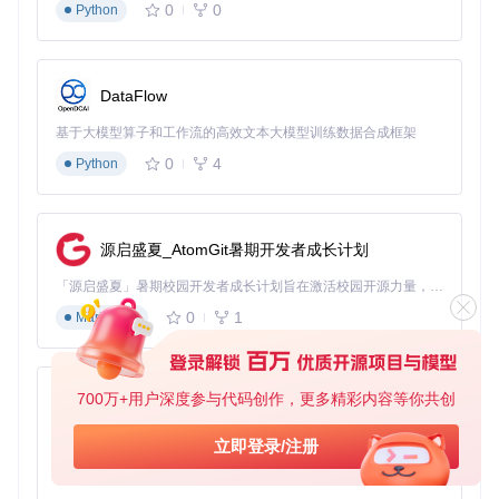
0
0
Python
DataFlow
基于大模型算子和工作流的高效文本大模型训练数据合成框架
0
4
Python
源启盛夏_AtomGit暑期开发者成长计划
「源启盛夏」暑期校园开发者成长计划旨在激活校园开源力量，通过积分激励、认证扶持、资源倾斜等形式，引导高校组织和开发者完成「入驻 — 建项目 — 做贡献 — 获认证 — 得资源」的完整闭环。无论你是想带领社团入驻平台的组织者，还是希望用代码贡献证明自己的开发者，都能在这里找到属于你的成长路径。
0
1
Markdown
700万+用户深度参与代码创作，更多精彩内容等你共创
py-xiaozhi
基于Python的Xiaozhi AI，适用于想要完整Xiaozhi体验而无需拥有专用硬件的用户。
立即登录/注册
0
1
Python