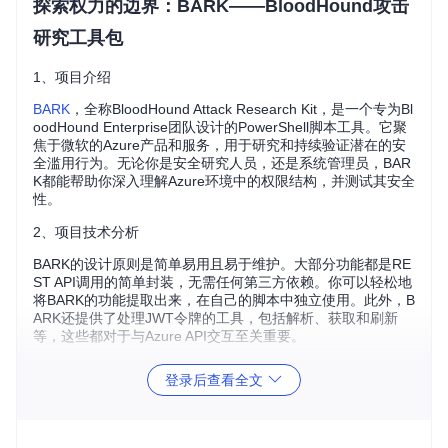
探索权力的边界：BARK——BloodHound攻击
研究工具包
1、项目介绍
BARK
，全称BloodHound Attack Research Kit，是一个专为Bl
oodHound Enterprise团队设计的PowerShell脚本工具。它聚
焦于微软的Azure产品和服务，用于研究和持续验证潜在的安
全滥用行为。无论你是安全研究人员，还是系统管理员，BAR
K都能帮助你深入理解Azure环境中的权限结构，并测试其安全
性。
2、项目技术分析
BARK的设计原则是简单易用且易于维护。大部分功能都是RE
ST API调用的简单封装，无需任何第三方依赖。你可以轻松地
将BARK的功能提取出来，在自己的脚本中独立使用。此外，B
ARK还提供了处理JWT令牌的工具，包括解析、获取和刷新
等，这些都对于与Azure API交互至关重要。
3、项目及技术应用场景
登录后查看全文
安全审计
：BARK可以帮助进行权限滥用测试，确认Azure
环境中是否存在可能被恶意利用的安全漏洞。
风险评估
：通过模拟攻击路径，评估角色分配的安全性，预
防内部威胁。