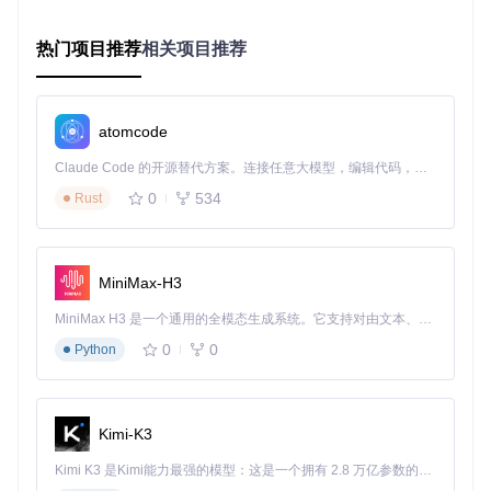
BARK
下载源代码
热门项目推荐
相关项目推荐
BloodHound Attack Research Kit
项目地址：
https://gitcode.com/gh_mirrors/bark/BARK
atomcode
Claude Code 的开源替代方案。连接任意大模型，编辑代码，运行命令，自动验证 — 全自动执行。用 Rust 构建，极致性能。 ｜ An open-source alternative to Claude Code. Connect any LLM, edit code, run commands, and verify changes — autonomously. Built in Rust for speed. Get Started
0
534
Rust
MiniMax-H3
MiniMax H3 是一个通用的全模态生成系统。它支持对由文本、图像、视频和音频组成的多模态上下文进行统一理解，并能生成分辨率高达 2K、时长可达 15 秒的带原生立体声音频的视频。得益于面向任务泛化的系统设计，H3 在预训练阶段就已具备广泛的多模态上下文理解与生成能力，能够出色地执行复杂的多模态指令。
0
0
Python
Kimi-K3
Kimi K3 是Kimi能力最强的模型：这是一个拥有 2.8 万亿参数的混合专家（MoE）模型，具备原生视觉理解能力，并支持 100 万 token 的上下文窗口。