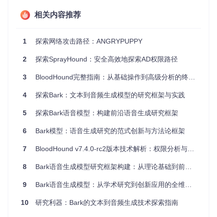
系统管理
：方便地枚举Azure资源，如用户、组、应用程序
相关内容推荐
注册和服务主体，以进行日常管理和监控。
4、项目特点
无依赖性
：BARK不依赖任何第三方组件，只使用内置的P
1
探索网络攻击路径：ANGRYPUPPY
owerShell功能。
可扩展性
：每个函数都可以独立使用，便于整合到现有工
2
探索SprayHound：安全高效地探索AD权限路径
作流程中。
模块化设计
：分为token管理、滥用功能和枚举功能等多个
3
BloodHound完整指南：从基础操作到高级分析的终极教程
模块，易于理解和操作。
测试工具
：提供多种自动化测试功能，例如验证特定角色
4
探索Bark：文本到音频生成模型的研究框架与实践
是否能执行特定的滥用行为，便于安全验证和清理。
开始你的旅程
5
探索Bark语音模型：构建前沿语音生成研究框架
要开始使用BARK，首先克隆或复制项目文件
BARK.ps1
，然后
6
Bark模型：语音生成研究的范式创新与方法论框架
在PowerShell中导入。获取必要的认证令牌后，你可以利用B
ARK的各种命令来探索和管理你的Azure环境。
7
BloodHound v7.4.0-rc2版本技术解析：权限分析与安全审计工具的关键更新
开始利用BARK的力量，保护你的Azure环境免受潜在的威胁
8
Bark语音生成模型研究框架构建：从理论基础到前沿探索
吧！
9
Bark语音生成模型：从学术研究到创新应用的全维度探索
[
GitHub地址
]: 
https://github.com/BloodHoundAD/BARK
10
研究利器：Bark的文本到音频生成技术探索指南