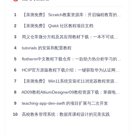
main.py
是项目的启动文件，负责初始化模型、加载数据、训
练和评估模型。以下是
main.py
的主要功能模块：
1
【亲测免费】 Scratch教案资源库：开启编程教育的新篇章
2
【亲测免费】 Qiskit 社区教程项目文档
import
import
3
周义仓常微分方程及其应用教材下载：一本不可或缺的学术伴侣
from
 s3d.models 
import
from
 s3d.utils 
import
 data_loader, transforms

4
tutorials 的安装和配置教程
def
main
(
config_path
):

5
flotherm中文教程下载仓库：一款助力热分析学习的宝藏资源
# 加载配置文件
with
open
(config_path, 
'r'
) 
as
 f:

        config = yaml.safe_load(f)

6
HCIP官方原版教程下载介绍：一键获取华为认证网络工程师权威教材
# 初始化模型
7
【亲测免费】 Win11系统安装IE11浏览器教程资源文件推荐
    model = S3D(config[
'model'
])

8
AD09教程AltiumDesigner09教程资源下载：掌握电子设计利器
# 加载数据
    data_loader = data_loader.get_data_loader(config[
'dat
9
teaching-app-dev-swift 的项目扩展与二次开发
# 训练模型
10
高校教务管理系统：数据库课程设计的完美实践
    model.train(data_loader)

# 评估模型