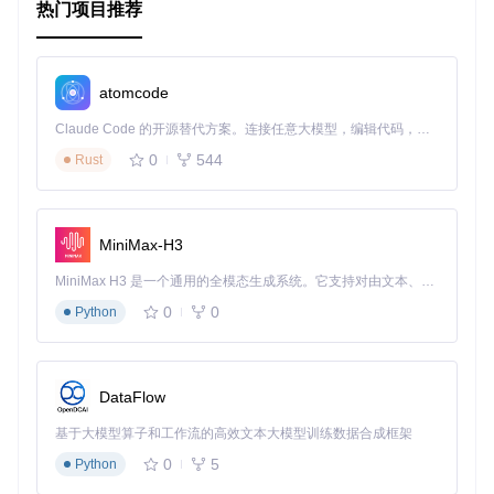
    model.evaluate(data_loader)

热门项目推荐
if
 __name__ == 
'__main__'
:

    parser = argparse.ArgumentParser(description=
'S3D Mod
    parser.add_argument(
'--config'
, 
type
=
str
, default=
'co
atomcode
    args = parser.parse_args()

Claude Code 的开源替代方案。连接任意大模型，编辑代码，运行命令，自动验证 — 全自动执行。用 Rust 构建，极致性能。 ｜ An open-source alternative to Claude Code. Connect any LLM, edit code, run commands, and verify changes — autonomously. Built in Rust for speed. Get Started
0
544
Rust
3. 项目的配置文件介绍
configs/default_config.yaml
是项目的默认配置文件，
包含模型和数据的相关配置。以下是配置文件的主要内容：
MiniMax-H3
MiniMax H3 是一个通用的全模态生成系统。它支持对由文本、图像、视频和音频组成的多模态上下文进行统一理解，并能生成分辨率高达 2K、时长可达 15 秒的带原生立体声音频的视频。得益于面向任务泛化的系统设计，H3 在预训练阶段就已具备广泛的多模态上下文理解与生成能力，能够出色地执行复杂的多模态指令。
model:
0
0
Python
input_size:
224
num_classes:
400
pretrained:
True
data:
DataFlow
batch_size:
32
基于大模型算子和工作流的高效文本大模型训练数据合成框架
num_workers:
4
dataset_path:
'path/to/dataset'
0
5
Python
transforms:
-
type:
'Resize'