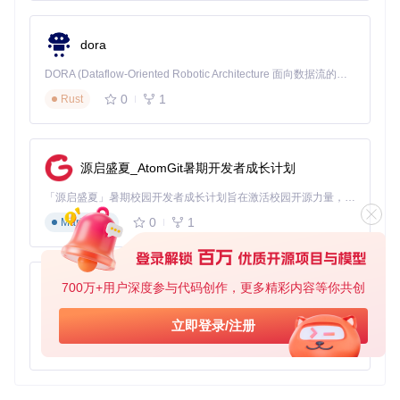
params:
 [
256
, 
256
]

-
type:
'CenterCrop'
dora
params:
 [
224
, 
224
]

-
type:
'ToTensor'
DORA (Dataflow-Oriented Robotic Architecture 面向数据流的机器人架构) 是为 AI 与具身智能机器人打造的高性能开发框架，以数据流范式重构开发逻辑，原生支持分布式部署与端边云协同 —— 无需复杂适配，即可实现一体端到端具身大小脑、VLA等模型部署，无缝衔接感知、推理、控制全链路，让 AI 能力与机器人动作深度融合。 依托 Rust 内核与零拷贝通信技术，它将具身大小脑、VLA等模型推理、多模态数据融合延迟压缩至微秒级，同时兼容 ROS2 生态与国产 AI 芯片，彻底降低具身智能机器人的开发门槛，让分布式部署下的 AI 赋能创新更高效、更灵活。
-
type:
'Normalize'
params:
 [[
0.43216
, 
0.394666
, 
0.37645
], [
0.22803
, 
0.
0
1
Rust
model
: 模型配置。
input_size
: 输入图像尺寸。
num_classes
: 分类数目。
源启盛夏_AtomGit暑期开发者成长计划
pretrained
: 是否使用预训练模型。
data
: 数据配置。
「源启盛夏」暑期校园开发者成长计划旨在激活校园开源力量，通过积分激励、认证扶持、资源倾斜等形式，引导高校组织和开发者完成「入驻 — 建项目 — 做贡献 — 获认证 — 得资源」的完整闭环。无论你是想带领社团入驻平台的组织者，还是希望用代码贡献证明自己的开发者，都能在这里找到属于你的成长路径。
batch_size
: 批处理大小。
0
1
Markdown
num_workers
: 数据加载线程数。
dataset_path
: 数据集路径。
transforms
: 数据预处理转换。
Resize
: 调整图像大小。
700万+用户深度参与代码创作，更多精彩内容等你共创
py-xiaozhi
CenterCrop
: 中心裁剪。
ToTensor
: 转换为张量。
基于Python的Xiaozhi AI，适用于想要完整Xiaozhi体验而无需拥有专用硬件的用户。
立即登录/注册
Normalize
: 归一化。
0
1
Python