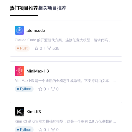
装步骤、使用方法等信息。
热门项目推荐
相关项目推荐
capsolver.jpg
: 项目相关的图片文件。
demo.gif
: 项目演示的 GIF 动画文件。
index.js
: 项目的入口文件，包含了主要的逻辑代码。
package-lock.json
: 锁定项目依赖包的版本，确保在不同
atomcode
环境下安装的依赖包版本一致。
Claude Code 的开源替代方案。连接任意大模型，编辑代码，运行命令，自动验证 — 全自动执行。用 Rust 构建，极致性能。 ｜ An open-source alternative to Claude Code. Connect any LLM, edit code, run commands, and verify changes — autonomously. Built in Rust for speed. Get Started
package.json
: 项目的配置文件，包含了项目的元数据、依
赖包、脚本等信息。
0
535
Rust
2. 项目的启动文件介绍
index.js
MiniMax-H3
index.js
是项目的入口文件，主要负责初始化和启动项目的
MiniMax H3 是一个通用的全模态生成系统。它支持对由文本、图像、视频和音频组成的多模态上下文进行统一理解，并能生成分辨率高达 2K、时长可达 15 秒的带原生立体声音频的视频。得益于面向任务泛化的系统设计，H3 在预训练阶段就已具备广泛的多模态上下文理解与生成能力，能够出色地执行复杂的多模态指令。
核心功能。以下是该文件的主要内容和功能介绍：
0
0
Python
// index.js 文件内容示例
const
 puppeteer = 
require
(
'puppeteer'
const
ReCaptchaSolver
 = 
require
(
'./src/ReCaptchaSolver'
);

Kimi-K3
(
async
 () => {

Kimi K3 是Kimi能力最强的模型：这是一个拥有 2.8 万亿参数的混合专家（MoE）模型，具备原生视觉理解能力，并支持 100 万 token 的上下文窗口。
const
 browser = 
await
 puppeteer.
launch
({ 
headless
: 
fa
0
0
Python
const
 page = 
await
 browser.
newPage
();
