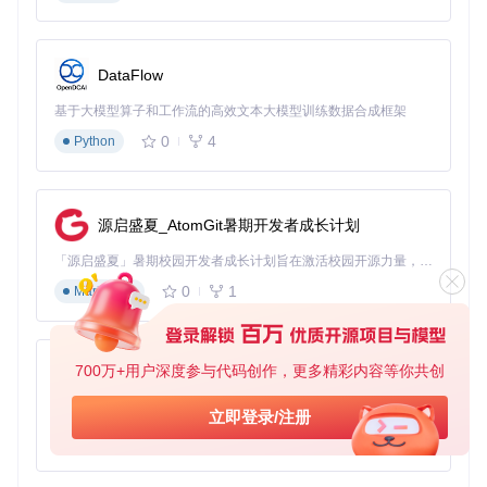
const
 solver = 
new
ReCaptchaSolver
({ page });

await
 page.
goto
(
'https://recaptcha-demo.appspot.com/r
DataFlow
const
 solved = 
await
 solver.
solve
();

基于大模型算子和工作流的高效文本大模型训练数据合成框架
console
.
log
(
'Captcha solved:'
, solved);

await
 page.
screenshot
({ 
path
: 
'example.png'
 });

0
4
Python
await
 browser.
close
();

功能介绍
puppeteer.launch
: 启动一个 Puppeteer 浏览器实例。
源启盛夏_AtomGit暑期开发者成长计划
browser.newPage
: 创建一个新的页面实例。
「源启盛夏」暑期校园开发者成长计划旨在激活校园开源力量，通过积分激励、认证扶持、资源倾斜等形式，引导高校组织和开发者完成「入驻 — 建项目 — 做贡献 — 获认证 — 得资源」的完整闭环。无论你是想带领社团入驻平台的组织者，还是希望用代码贡献证明自己的开发者，都能在这里找到属于你的成长路径。
ReCaptchaSolver
: 初始化一个 ReCaptcha 解决器实例，
传入页面实例。
0
1
Markdown
page.goto
: 导航到指定的 URL，这里是 reCAPTCHA 的演
示页面。
solver.solve
: 调用解决器的方法来解决 reCAPTCHA。
700万+用户深度参与代码创作，更多精彩内容等你共创
py-xiaozhi
page.screenshot
: 截取页面截图并保存为文件。
browser.close
: 关闭浏览器实例。
基于Python的Xiaozhi AI，适用于想要完整Xiaozhi体验而无需拥有专用硬件的用户。
立即登录/注册
3. 项目的配置文件介绍
0
1
Python
package.json