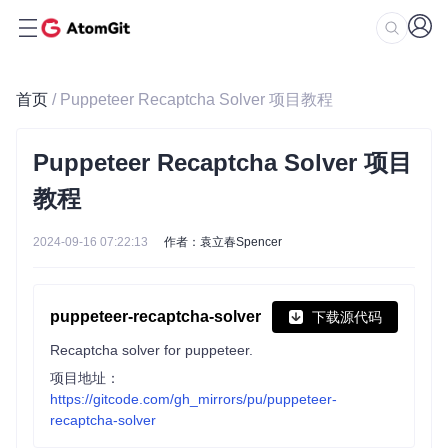
首页
/ Puppeteer Recaptcha Solver 项目教程
Puppeteer Recaptcha Solver 项目
教程
2024-09-16 07:22:13
作者：袁立春Spencer
puppeteer-recaptcha-solver
下载源代码
Recaptcha solver for puppeteer.
项目地址：
https://gitcode.com/gh_mirrors/pu/puppeteer-
recaptcha-solver