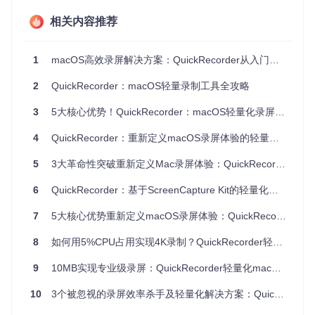
相关内容推荐
创新场景方案：重构录屏工作流的四个维度
实现跨应用协作的无缝录制
1
macOS高效录屏解决方案：QuickRecorder从入门到精通
传统痛点：远程会议录制常因软件切换导致内容中断，后期拼
接耗时占总制作时间的35%。
2
QuickRecorder：macOS轻量录制工具全攻略
创新突破：QuickRecorder的"智能窗口追踪"技术可自动识别
3
5大核心优势！QuickRecorder：macOS轻量化录屏工具的颠覆性体验
活跃应用，当用户在IDE、浏览器与终端间切换时，录制范围
同步调整，避免画面断裂。
4
QuickRecorder：重新定义macOS录屏体验的轻量化解决方案
操作步骤：
5
3大革命性突破重新定义Mac录屏体验：QuickRecorder轻量级高效录制解决方案
启动应用后选择"录制应用程序"模式
6
QuickRecorder：基于ScreenCapture Kit的轻量化macOS录屏工具
在弹出的应用选择界面勾选需要跟踪的程序
开启"自动切换"选项，设置切换平滑过渡效果（0.3秒）
7
5大核心优势重新定义macOS录屏体验：QuickRecorder轻量化解决方案深度评测
实测验证：某软件开发团队采用该方案后，技术分享视频的后
8
如何用5%CPU占用实现4K录制？QuickRecorder轻量化录屏工具的极致优化方案
期处理时间从平均45分钟缩短至12分钟，效率提升73%。
9
10MB实现专业级录屏：QuickRecorder轻量化macOS工具的效率革命
构建教学内容的交互增强方案
10
3个被忽视的录屏效率杀手及轻量化解决方案：QuickRecorder重新定义macOS录制体验
传统痛点：编程教学录制中，代码细节与操作过程难以兼顾，
学生反馈"看不清光标位置"的比例达68%。