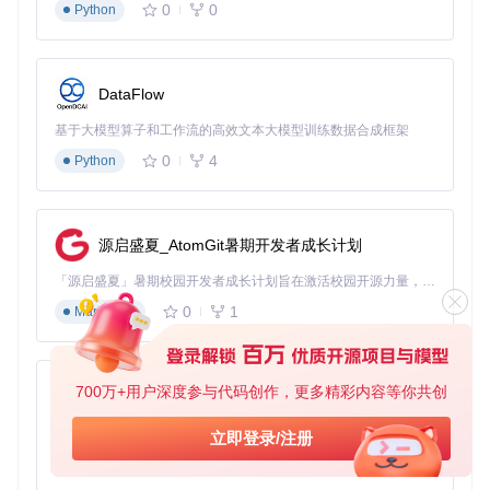
0
0
Python
操作步骤：
使用Lightning线缆连接iOS设备并信任电脑
在QuickRecorder中选择"录制移动设备"模式
DataFlow
拖动调整画中画窗口位置与大小（支持10%-50%缩放）
开启"触控显示"选项，在电脑画面实时显示手机触摸操作
基于大模型算子和工作流的高效文本大模型训练数据合成框架
实测验证：App开发者采用该方案后，产品演示视频的制作周
0
4
Python
期从2天缩短至4小时，同步错误率从18%降至0.3%。
建立设计评审的即时反馈机制
源启盛夏_AtomGit暑期开发者成长计划
传统痛点：设计方案评审中，口头描述与界面标注脱节，导致
修改意见传达偏差率达34%。
「源启盛夏」暑期校园开发者成长计划旨在激活校园开源力量，通过积分激励、认证扶持、资源倾斜等形式，引导高校组织和开发者完成「入驻 — 建项目 — 做贡献 — 获认证 — 得资源」的完整闭环。无论你是想带领社团入驻平台的组织者，还是希望用代码贡献证明自己的开发者，都能在这里找到属于你的成长路径。
创新突破：集成实时标注工具集，支持矩形框选、箭头指示、
0
1
Markdown
文字备注等批注功能，所有标记自动嵌入视频时间轴。
操作步骤：
700万+用户深度参与代码创作，更多精彩内容等你共创
py-xiaozhi
选择"窗口录制"模式并指定设计软件窗口
点击控制栏"标注"按钮激活工具面板
基于Python的Xiaozhi AI，适用于想要完整Xiaozhi体验而无需拥有专用硬件的用户。
立即登录/注册
使用触控板或绘图板进行实时标记（支持撤销/重做）
0
1
Python
录制完成后自动生成带时间戳的标注清单