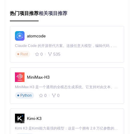
创新突破：集成"代码区域智能识别"与"光标增强"技术，自动
放大代码区域至120%显示，同时提供三种光标高亮样式（脉
热门项目推荐
相关项目推荐
冲/轨迹/放大）。
操作步骤：
atomcode
在"教育模式"中启用"代码增强"功能
设置光标高亮颜色（建议使用与代码主题对比度高的色
Claude Code 的开源替代方案。连接任意大模型，编辑代码，运行命令，自动验证 — 全自动执行。用 Rust 构建，极致性能。 ｜ An open-source alternative to Claude Code. Connect any LLM, edit code, run commands, and verify changes — autonomously. Built in Rust for speed. Get Started
系）
0
535
Rust
开启"按键可视化"，自动在屏幕角落显示按下的快捷键
实测验证：计算机专业教师使用该方案后，学生对视频内容的
理解正确率提升41%，重复观看率下降29%。
MiniMax-H3
MiniMax H3 是一个通用的全模态生成系统。它支持对由文本、图像、视频和音频组成的多模态上下文进行统一理解，并能生成分辨率高达 2K、时长可达 15 秒的带原生立体声音频的视频。得益于面向任务泛化的系统设计，H3 在预训练阶段就已具备广泛的多模态上下文理解与生成能力，能够出色地执行复杂的多模态指令。
打造移动开发的多设备联动录制
0
0
Python
传统痛点：iOS应用演示需分别录制手机屏幕与电脑操作，后
期合成导致音画不同步率超过23%。
创新突破：通过USB直连实现iOS设备画面实时传输，配合"画
Kimi-K3
中画"功能实现多设备画面同步录制，音轨自动对齐精度达±8
ms。
Kimi K3 是Kimi能力最强的模型：这是一个拥有 2.8 万亿参数的混合专家（MoE）模型，具备原生视觉理解能力，并支持 100 万 token 的上下文窗口。