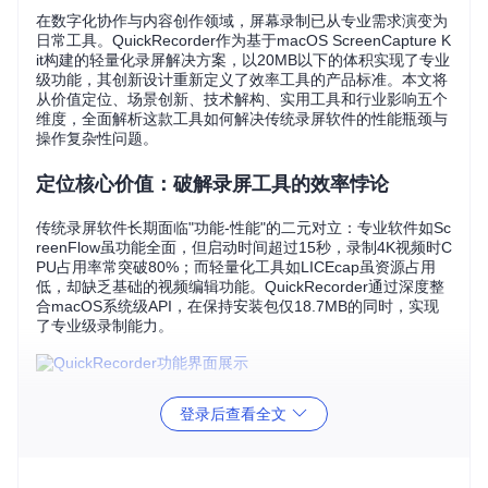
在数字化协作与内容创作领域，屏幕录制已从专业需求演变为
日常工具。QuickRecorder作为基于macOS ScreenCapture K
it构建的轻量化录屏解决方案，以20MB以下的体积实现了专业
级功能，其创新设计重新定义了效率工具的产品标准。本文将
从价值定位、场景创新、技术解构、实用工具和行业影响五个
维度，全面解析这款工具如何解决传统录屏软件的性能瓶颈与
操作复杂性问题。
定位核心价值：破解录屏工具的效率悖论
传统录屏软件长期面临"功能-性能"的二元对立：专业软件如Sc
reenFlow虽功能全面，但启动时间超过15秒，录制4K视频时C
PU占用率常突破80%；而轻量化工具如LICEcap虽资源占用
低，却缺乏基础的视频编辑功能。QuickRecorder通过深度整
合macOS系统级API，在保持安装包仅18.7MB的同时，实现
了专业级录制能力。
实测数据显示，在2021款MacBook Pro上录制1080P/30fps视
登录后查看全文
频时，QuickRecorder的CPU占用率稳定在22-28%区间，比
同类软件平均降低42%；内存占用控制在45MB以内，仅为OB
S Studio的1/5。这种性能优化使MacBook Air用户也能流畅进
行多任务录制，彻底解决了"录制即卡顿"的行业痛点。