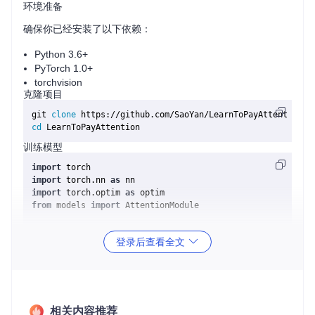
环境准备
确保你已经安装了以下依赖：
Python 3.6+
PyTorch 1.0+
torchvision
克隆项目
git 
clone
cd
训练模型
import
import
 torch.nn 
as
import
 torch.optim 
as
from
 models 
import
 AttentionModule

# 定义数据加载器和其他参数
登录后查看全文
# ...
# 初始化模型
model = AttentionModule()

criterion = nn.CrossEntropyLoss()

optimizer = optim.SGD(model.parameters(), lr=
0.001
, momen
相关内容推荐