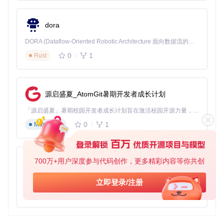
通过以上步骤，你可以快速启动并应用 LearnToPayAttention
项目，实现高效的图像分类任务。
dora
DORA (Dataflow-Oriented Robotic Architecture 面向数据流的机器人架构) 是为 AI 与具身智能机器人打造的高性能开发框架，以数据流范式重构开发逻辑，原生支持分布式部署与端边云协同 —— 无需复杂适配，即可实现一体端到端具身大小脑、VLA等模型部署，无缝衔接感知、推理、控制全链路，让 AI 能力与机器人动作深度融合。 依托 Rust 内核与零拷贝通信技术，它将具身大小脑、VLA等模型推理、多模态数据融合延迟压缩至微秒级，同时兼容 ROS2 生态与国产 AI 芯片，彻底降低具身智能机器人的开发门槛，让分布式部署下的 AI 赋能创新更高效、更灵活。
0
1
Rust
源启盛夏_AtomGit暑期开发者成长计划
「源启盛夏」暑期校园开发者成长计划旨在激活校园开源力量，通过积分激励、认证扶持、资源倾斜等形式，引导高校组织和开发者完成「入驻 — 建项目 — 做贡献 — 获认证 — 得资源」的完整闭环。无论你是想带领社团入驻平台的组织者，还是希望用代码贡献证明自己的开发者，都能在这里找到属于你的成长路径。
0
1
Markdown
700万+用户深度参与代码创作，更多精彩内容等你共创
py-xiaozhi
基于Python的Xiaozhi AI，适用于想要完整Xiaozhi体验而无需拥有专用硬件的用户。
立即登录/注册
0
1
Python