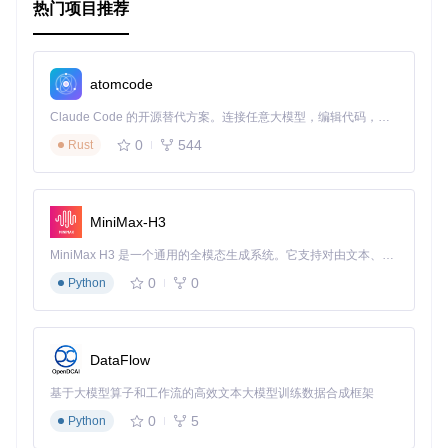
热门项目推荐
模型评估
：使用交叉验证和测试集评估模型性能，确保模型
的泛化能力。
4、典型生态项目
atomcode
相关项目
Claude Code 的开源替代方案。连接任意大模型，编辑代码，运行命令，自动验证 — 全自动执行。用 Rust 构建，极致性能。 ｜ An open-source alternative to Claude Code. Connect any LLM, edit code, run commands, and verify changes — autonomously. Built in Rust for speed. Get Started
PyTorch
：深度学习框架，用于实现和训练模型。
0
544
Rust
torchvision
：提供常用的数据集、模型架构和图像转换工
具。
TensorBoard
：用于可视化训练过程和模型性能。
集成示例
MiniMax-H3
from
 torch.utils.tensorboard 
import
 SummaryWriter

MiniMax H3 是一个通用的全模态生成系统。它支持对由文本、图像、视频和音频组成的多模态上下文进行统一理解，并能生成分辨率高达 2K、时长可达 15 秒的带原生立体声音频的视频。得益于面向任务泛化的系统设计，H3 在预训练阶段就已具备广泛的多模态上下文理解与生成能力，能够出色地执行复杂的多模态指令。
writer = SummaryWriter()

0
0
Python
for
 epoch 
in
range
(num_epochs):

for
 inputs, labels 
in
 dataloader:

# 训练步骤
DataFlow
# ...
        writer.add_scalar(
'training loss'
, loss.item(), ep
基于大模型算子和工作流的高效文本大模型训练数据合成框架
0
5
Python