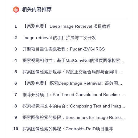
平均查询扩展，以提高查询结果的相关性
数据库侧的特征增广，进一步提升检索效率
相关内容推荐
3、项目及技术应用场景
1
【亲测免费】 Deep Image Retrieval 项目教程
这个项目特别适合于那些需要从大量数据库中快速准确地找到
2
image-retrieval 的项目扩展与二次开发
相似图像的应用场景，例如社交媒体中的图片搜索、智能安防
系统、电子商务平台的商品匹配等。无论是在学术研究还是实
3
开源项目最佳实践教程：Fudan-ZVG/IRGS
际产品开发中，都能发挥重要作用。
4
探索视觉相似性：基于MatConvNet的深度图像检索工具箱
4、项目特点
5
探索图像检索新境界：深度正交融合局部与全局特征的PyTorch实践——DOLG
灵活性
：支持多种损失函数和模型架构，方便用户根据需求
定制。
6
【亲测免费】 探索Deep Image Retrieval：高效图像检索技术的新里程
高效性
：集成的数据增强策略和后处理技术提高了模型训练
和检索的速度和准确性。
7
推荐开源项目：Part-based Convolutional Baseline for Person Retrieval and Refined Part Pooling
易用性
：清晰的代码结构和详细的文档，便于开发者理解和
8
应用。
探索视觉与文本的结合：Composing Text and Image for Image Retrieval
持续更新
：基于社区的开放源代码项目，不断有新的改进和
9
探索图像检索的极限：Benchmark for Image Retrieval (BKIR)项目深度剖析
功能添加。
总的来说，PyTorch Image Retrieval是一个强大且灵活的工具
10
探索图像检索的奥秘：Centroids-ReID项目推荐
包，对于任何希望从事图像检索研究或者在实际项目中部署相