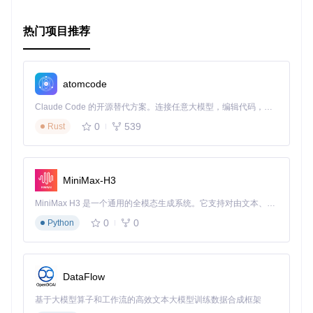
关功能的开发者来说，都是不容错过的选择。立即尝试并加入
我们的社区，一起探索深度学习在图像检索领域的无限可能
吧！
热门项目推荐
atomcode
Claude Code 的开源替代方案。连接任意大模型，编辑代码，运行命令，自动验证 — 全自动执行。用 Rust 构建，极致性能。 ｜ An open-source alternative to Claude Code. Connect any LLM, edit code, run commands, and verify changes — autonomously. Built in Rust for speed. Get Started
0
539
Rust
MiniMax-H3
MiniMax H3 是一个通用的全模态生成系统。它支持对由文本、图像、视频和音频组成的多模态上下文进行统一理解，并能生成分辨率高达 2K、时长可达 15 秒的带原生立体声音频的视频。得益于面向任务泛化的系统设计，H3 在预训练阶段就已具备广泛的多模态上下文理解与生成能力，能够出色地执行复杂的多模态指令。
0
0
Python
DataFlow
基于大模型算子和工作流的高效文本大模型训练数据合成框架