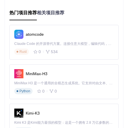
热门项目推荐
相关项目推荐
Deepeval提供直观的评估结果可视化界面，帮助开发者快速识
别模型问题
2.2 本地化评估架构
atomcode
原理：所有评估模型在本地运行，无需将数据发送至第三方服
务 优势：完全掌控数据隐私，满足合规要求，评估过程不受网
Claude Code 的开源替代方案。连接任意大模型，编辑代码，运行命令，自动验证 — 全自动执行。用 Rust 构建，极致性能。 ｜ An open-source alternative to Claude Code. Connect any LLM, edit code, run commands, and verify changes — autonomously. Built in Rust for speed. Get Started
络影响 局限：首次运行需下载评估模型，对本地计算资源有一
0
534
Rust
定要求
2.3 灵活开放的扩展能力
Deepeval采用插件化架构，支持：
MiniMax-H3
自定义评估指标开发
MiniMax H3 是一个通用的全模态生成系统。它支持对由文本、图像、视频和音频组成的多模态上下文进行统一理解，并能生成分辨率高达 2K、时长可达 15 秒的带原生立体声音频的视频。得益于面向任务泛化的系统设计，H3 在预训练阶段就已具备广泛的多模态上下文理解与生成能力，能够出色地执行复杂的多模态指令。
集成任意LLM模型作为评估器
0
0
Python
扩展评估流程与报告格式
与CI/CD系统无缝对接
三、场景化应用：从开发到生产的全周期评估
Kimi-K3
如何将LLM评估融入实际开发流程？Deepeval提供了覆盖AI应
Kimi K3 是Kimi能力最强的模型：这是一个拥有 2.8 万亿参数的混合专家（MoE）模型，具备原生视觉理解能力，并支持 100 万 token 的上下文窗口。
用全生命周期的评估方案。