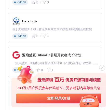
0
0
Python
3.1 开发阶段：单元测试与组件评估
就像传统软件开发中的单元测试，Deepeval允许开发者为LLM
应用的各个组件编写评估用例。例如，你可以单独测试RAG系
DataFlow
统中的检索组件，确保它能准确找到相关文档；或者测试提示
词模板，验证其是否能引导模型生成符合预期的输出。
基于大模型算子和工作流的高效文本大模型训练数据合成框架
0
4
Python
适用场景：新功能开发、提示词优化、组件升级 实施步骤：
定义组件的输入输出规范
创建测试用例集
源启盛夏_AtomGit暑期开发者成长计划
设置评估指标与阈值
集成到开发工作流中自动运行
「源启盛夏」暑期校园开发者成长计划旨在激活校园开源力量，通过积分激励、认证扶持、资源倾斜等形式，引导高校组织和开发者完成「入驻 — 建项目 — 做贡献 — 获认证 — 得资源」的完整闭环。无论你是想带领社团入驻平台的组织者，还是希望用代码贡献证明自己的开发者，都能在这里找到属于你的成长路径。
3.2 发布前：全面质量评估
0
1
Markdown
在将LLM应用部署到生产环境前，Deepeval提供全面的质量评
估，就像产品出厂前的质检流程。这包括对各类边界情况的测
试，以及在不同负载条件下的性能评估。
700万+用户深度参与代码创作，更多精彩内容等你共创
py-xiaozhi
常见问题：
基于Python的Xiaozhi AI，适用于想要完整Xiaozhi体验而无需拥有专用硬件的用户。
立即登录/注册
评估指标阈值如何设定？建议基于业务需求和用户期望设
定，初期可采用行业基准值
0
1
Python
如何处理部分指标不达标情况？可采用加权评估，优先保障