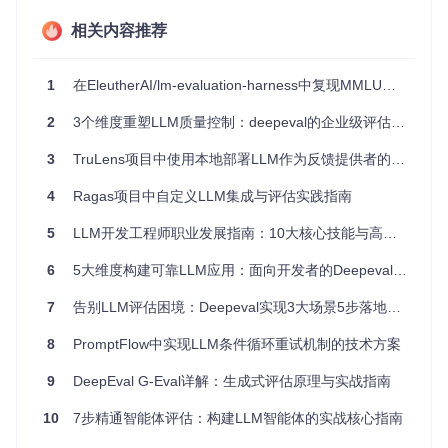
二、核心优势：重新定义LLM评估标准
相关内容推荐
如何在保证评估全面性的同时不牺牲开发效率？Deepeval通过
1
在EleutherAI/lm-evaluation-harness中复现MMLU基准测试结果的技术指南
三大核心优势，重新定义了LLM评估工具的标准。
2.1 全方位评估指标体系
2
3个维度重塑LLM质量控制：deepeval的企业级评估框架应用指南
Deepeval提供覆盖各类LLM应用场景的评估指标：
3
TruLens项目中使用本地部署LLM作为反馈提供者的实践指南
RAG系统评估
4
Ragas项目中自定义LLM集成与评估实践指南
答案相关性：衡量回答与问题的匹配程度
5
LLM开发工程师职业发展指南：10大核心技能与高薪岗位需求解析
忠实度：检测回答是否与提供的上下文一致
上下文精度：评估检索到的信息质量
6
5大维度构建可靠LLM应用：面向开发者的Deepeval评估指南
智能体评估
7
告别LLM评估困境：Deepeval实现3大场景5步落地的质量保障方案
任务完成度：判断AI是否达成预设目标
8
PromptFlow中实现LLM条件循环重试机制的技术方案
工具正确性：验证工具调用的准确性
9
DeepEval G-Eval详解：生成式评估原理与实战指南
对话系统评估
10
7步精通智能体评估：构建LLM智能体的实战核心指南
知识保留：评估多轮对话中的信息连贯性
角色一致性：确保AI在对话中保持设定角色