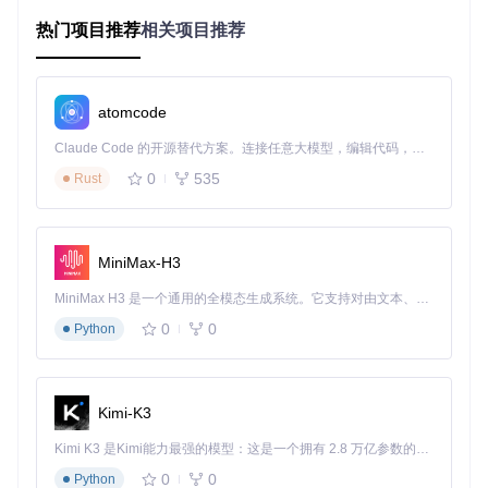
node -v  
# 需为v14.x或v16.x
热门项目推荐
相关项目推荐
yarn -v  
# 需≥1.22.0
🔧
依赖安装
atomcode
删除
node_modules
和缓存后重新安装：
Claude Code 的开源替代方案。连接任意大模型，编辑代码，运行命令，自动验证 — 全自动执行。用 Rust 构建，极致性能。 ｜ An open-source alternative to Claude Code. Connect any LLM, edit code, run commands, and verify changes — autonomously. Built in Rust for speed. Get Started
rm
 -rf node_modules yarn.lock

0
535
Rust
🔧
Cocos配置
打开Cocos Creator 3.x，通过
文件→打开项目
选择
/data/we
MiniMax-H3
b/disk1/git_repo/gh_mirrors/oo/oops-framework
目
录，等待资源导入完成。
MiniMax H3 是一个通用的全模态生成系统。它支持对由文本、图像、视频和音频组成的多模态上下文进行统一理解，并能生成分辨率高达 2K、时长可达 15 秒的带原生立体声音频的视频。得益于面向任务泛化的系统设计，H3 在预训练阶段就已具备广泛的多模态上下文理解与生成能力，能够出色地执行复杂的多模态指令。
预防建议
0
0
Python
⚠️ 首次克隆项目时使用指定命令：
Kimi-K3
git 
clone
cd
 oops-framework

Kimi K3 是Kimi能力最强的模型：这是一个拥有 2.8 万亿参数的混合专家（MoE）模型，具备原生视觉理解能力，并支持 100 万 token 的上下文窗口。
0
0
Python