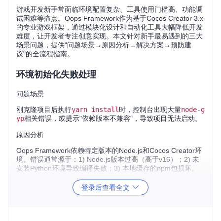
游戏开发新手常面临环境配置复杂、工具使用门槛高、功能调
试困难等痛点。Oops Framework作为基于Cocos Creator 3.x
的专业游戏框架，通过模块化设计和自动化工具大幅降低开发
难度，让开发者专注创意实现。本文针对新手最易遇到的三大
场景问题，提供"问题场景→原因分析→解决方案→预防建
议"的全流程指南。
环境初始化失败处理
问题场景
刚克隆项目后执行
yarn install
时，控制台出现大量
node-g
yp
相关错误，或提示"依赖版本不兼容"，导致项目无法启动。
原因分析
Oops Framework依赖特定版本的Node.js和Cocos Creator环
境。错误通常源于：1) Node.js版本过高（高于v16）；2) 未
安装Python环境导致编译失败；3) 本地缓存的npm包损坏。
解决方案
登录后查看全文
🔧
版本检查
执行以下命令确认环境版本：