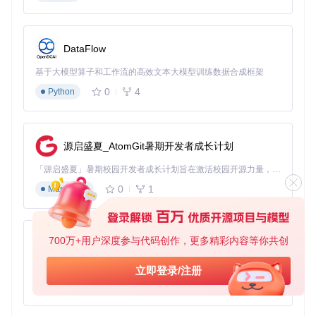
⚠️ 定期执行
yarn upgrade
保持依赖更新，但避免跨版本升级
核心依赖。
DataFlow
插件冲突排查步骤
基于大模型算子和工作流的高效文本大模型训练数据合成框架
问题场景
0
4
Python
在Cocos Creator中打开项目后，右侧插件面板显示空白，或
执行"Excel转JSON"工具时提示"模块未找到"错误。
源启盛夏_AtomGit暑期开发者成长计划
原因分析
插件问题主要源于：1) 插件版本与框架不匹配；2) 插件配置
「源启盛夏」暑期校园开发者成长计划旨在激活校园开源力量，通过积分激励、认证扶持、资源倾斜等形式，引导高校组织和开发者完成「入驻 — 建项目 — 做贡献 — 获认证 — 得资源」的完整闭环。无论你是想带领社团入驻平台的组织者，还是希望用代码贡献证明自己的开发者，都能在这里找到属于你的成长路径。
文件损坏；3) 热更新脚本未正确执行。Oops Framework的插
0
1
Markdown
件系统通过
settings/v2/packages/
目录管理配置，任何文
件缺失都会导致功能异常。
700万+用户深度参与代码创作，更多精彩内容等你共创
py-xiaozhi
图：Cocos Creator中Oops Framework的插件配置面板
解决方案
基于Python的Xiaozhi AI，适用于想要完整Xiaozhi体验而无需拥有专用硬件的用户。
立即登录/注册
0
1
Python
🔧
插件更新
运行项目根目录下的更新脚本：