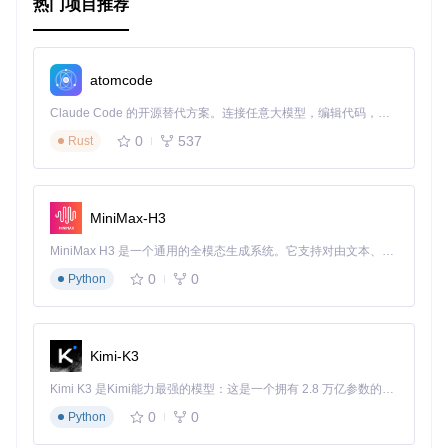
热门项目推荐
atomcode
Claude Code 的开源替代方案。连接任意大模型，编辑代码，运行命令，自动验证 — 全自动执行。用 Rust 构建，极致性能。 ｜ An open-source alternative to Claude Code. Connect any LLM, edit code, run commands, and verify changes — autonomously. Built in Rust for speed. Get Started
0
537
Rust
MiniMax-H3
MiniMax H3 是一个通用的全模态生成系统。它支持对由文本、图像、视频和音频组成的多模态上下文进行统一理解，并能生成分辨率高达 2K、时长可达 15 秒的带原生立体声音频的视频。得益于面向任务泛化的系统设计，H3 在预训练阶段就已具备广泛的多模态上下文理解与生成能力，能够出色地执行复杂的多模态指令。
0
0
Python
Kimi-K3
Kimi K3 是Kimi能力最强的模型：这是一个拥有 2.8 万亿参数的混合专家（MoE）模型，具备原生视觉理解能力，并支持 100 万 token 的上下文窗口。
0
0
Python