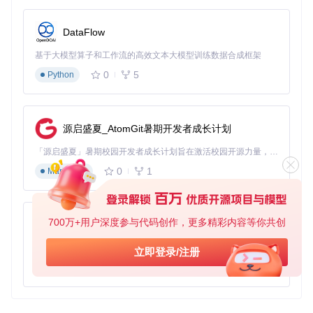
DataFlow
基于大模型算子和工作流的高效文本大模型训练数据合成框架
0
5
Python
源启盛夏_AtomGit暑期开发者成长计划
「源启盛夏」暑期校园开发者成长计划旨在激活校园开源力量，通过积分激励、认证扶持、资源倾斜等形式，引导高校组织和开发者完成「入驻 — 建项目 — 做贡献 — 获认证 — 得资源」的完整闭环。无论你是想带领社团入驻平台的组织者，还是希望用代码贡献证明自己的开发者，都能在这里找到属于你的成长路径。
0
1
Markdown
700万+用户深度参与代码创作，更多精彩内容等你共创
py-xiaozhi
基于Python的Xiaozhi AI，适用于想要完整Xiaozhi体验而无需拥有专用硬件的用户。
立即登录/注册
0
1
Python