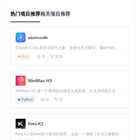
系统自动验证报告完整性和兼容性
✅
热门项目推荐
第三步
：查看硬件详情
相关项目推荐
在报告详情区域检查关键硬件信息
确认ACPI目录和报告路径是否正确
atomcode
硬件报告选择界面支持多种导入方式，自动验证报告有效性
Claude Code 的开源替代方案。连接任意大模型，编辑代码，运行命令，自动验证 — 全自动执行。用 Rust 构建，极致性能。 ｜ An open-source alternative to Claude Code. Connect any LLM, edit code, run commands, and verify changes — autonomously. Built in Rust for speed. Get Started
0
539
Rust
拓展：不同硬件环境的适配策略
笔记本用户
：确保ACPI信息完整，这对后续电源管理补丁
生成至关重要
台式机用户
：重点关注主板芯片组和BIOS版本信息
MiniMax-H3
多显卡配置
：工具会自动识别并标记主显卡，建议禁用不兼
容的独立显卡
MiniMax H3 是一个通用的全模态生成系统。它支持对由文本、图像、视频和音频组成的多模态上下文进行统一理解，并能生成分辨率高达 2K、时长可达 15 秒的带原生立体声音频的视频。得益于面向任务泛化的系统设计，H3 在预训练阶段就已具备广泛的多模态上下文理解与生成能力，能够出色地执行复杂的多模态指令。
如何通过兼容性分级评估降低配置风险？
0
0
Python
配置黑苹果时，如何提前预知硬件兼容性问题？OpCore Simp
lify的兼容性分级评估体系如何帮助用户规避潜在风险？
问题：传统兼容性检查的局限性
Kimi-K3
传统方法需要用户手动查阅大量硬件兼容性列表，不仅效率低
Kimi K3 是Kimi能力最强的模型：这是一个拥有 2.8 万亿参数的混合专家（MoE）模型，具备原生视觉理解能力，并支持 100 万 token 的上下文窗口。
下，还可能因为信息过时导致配置失败。统计显示，超过68%