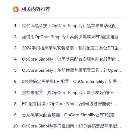
问题：传统硬件识别的三大痛点
信息收集繁琐
：需要手动运行多个工具获取硬件信息，平
相关内容推荐
均耗时超过30分钟
专业知识门槛高
：需要理解硬件参数与macOS兼容性的对
应关系
1
零代码黑科技：OpCore Simplify让黑苹果自动化配置工具触手可及
错误率高
：手动记录和输入硬件信息容易出现疏漏
方案：硬件特征提取引擎的工作原理
2
如何用OpCore Simplify工具解决黑苹果EFI配置难题
OpCore Simplify内置的硬件特征提取引擎，通过分析系统报
3
2024零门槛黑苹果安装指南：智能配置工具让EFI生成从未如此简单
告自动构建硬件档案。这一过程基于
Scripts/compatibili
ty_checker.py
中的设备识别算法，能够精准匹配超过5000
4
OpCore Simplify：让黑苹果配置实现智能化转型的全流程解决方案
种硬件组合。
5
OpCore Simplify：革新性黑苹果配置工具，让OpenCore EFI创建智能化与轻松化
展开查看核心代码逻辑
实施：硬件报告采集的标准化流程
6
3分钟搞定黑苹果EFI配置：OpCore Simplify让新手也能轻松上手的智能工具
🔍
第一步
：生成硬件报告
7
黑苹果配置工具OpCore Simplify：新手友好的EFI自动生成方案与效率提升指南
Windows用户：直接点击"Export Hardware Report"按钮生
8
EFI配置困境：OpCore Simplify如何通过智能硬件适配实现黑苹果技术民主化
成
其他系统用户：从Windows导出后导入
9
告别黑苹果配置烦恼：OpCore Simplify让EFI创建自动化
⚙️
第二步
：导入硬件报告
10
OpCore Simplify零门槛指南：10分钟搞定黑苹果配置的效率革命
点击"Select Hardware Report"按钮选择报告文件