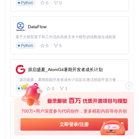
的入门用户在首次配置时会遇到至少3个兼容性问题。
0
0
Python
方案：三级兼容性评估体系
OpCore Simplify采用直观的三级评估体系，帮助用户快速了
DataFlow
解硬件状态：
基于大模型算子和工作流的高效文本大模型训练数据合成框架
✅
完全兼容
：无需额外配置即可正常工作
⚠️
条件兼容
：需要特定驱动或补丁支持
0
5
Python
❌
不兼容
：需要禁用或硬件更换
硬件兼容性检测结果界面清晰标识各组件兼容性状态
源启盛夏_AtomGit暑期开发者成长计划
实施：兼容性检查的操作步骤
「源启盛夏」暑期校园开发者成长计划旨在激活校园开源力量，通过积分激励、认证扶持、资源倾斜等形式，引导高校组织和开发者完成「入驻 — 建项目 — 做贡献 — 获认证 — 得资源」的完整闭环。无论你是想带领社团入驻平台的组织者，还是希望用代码贡献证明自己的开发者，都能在这里找到属于你的成长路径。
🔍
第一步
：运行兼容性检测
0
1
Markdown
在工具主界面点击"Check Compatibility"
系统自动分析硬件报告并生成评估结果
700万+用户深度参与代码创作，更多精彩内容等你共创
py-xiaozhi
⚙️
第二步
：解读兼容性报告
基于Python的Xiaozhi AI，适用于想要完整Xiaozhi体验而无需拥有专用硬件的用户。
立即登录/注册
重点关注红色标记的不兼容组件
0
1
Python
查看黄色标记组件的特殊处理建议