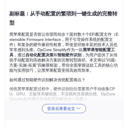
副标题：从手动配置的繁琐到一键生成的完整转
型
黑苹果配置是否曾让你望而却步？面对数十个EFI配置文件（E
xtensible Firmware Interface，用于引导操作系统的配置文
件）和复杂的硬件兼容性检查，即使是经验丰富的技术人员也
常常感到头疼。OpCore Simplify作为一款
黑苹果智能配置工
具
，通过
自动化配置决策
和
智能硬件识别
，为用户提供了从传
统手动配置到高效解决方案的完整转型路径。本文将以"问题-
方案-实施-拓展"四象限框架，带你全面掌握这款工具的核心功
能与实用技巧，让黑苹果配置变得高效而简单。
如何通过智能硬件识别解决传统配置痛点？
传统黑苹果配置过程中，硬件识别往往需要用户手动收集CP
U、GPU、主板等关键信息，不仅耗时且容易出错。OpCore
Simplify如何通过自动化手段解决这一问题？
登录后查看全文
OpCore Simplify欢迎界面展示了工具的核心功能和操作流
程，直观设计降低了新手入门门槛