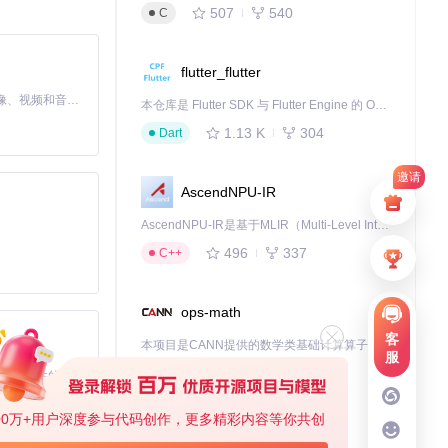
507
540
C
flutter_flutter
MiniMax H3 是一个通用的全模态生成系统。它支持对由文本、图像、视频和音频组成的多模态上下文进行统一理解，并能生成分辨率高达 2K、时长可达 15 秒的带原生立体声音频的视频。得益于面向任务泛化的系统设计，H3 在预训练阶段就已具备广泛的多模态上下文理解与生成能力，能够出色地执行复杂的多模态指令。
本仓库是 Flutter SDK 与 Flutter Engine 的 OpenHarmony 适配版本，由 CPF-Flutter 团队维护。开发者可使用熟悉的 Flutter 技术栈开发 OpenHarmony 应用，3.35.7 及以后的适配版本可基于本仓库源码构建支持 OpenHarmony 的 Flutter Engine。
1.13 K
304
Dart
邀请
AscendNPU-IR
AscendNPU-IR是基于MLIR（Multi-Level Intermediate Representation）构建的，面向昇腾亲和算子编译时使用的中间表示，提供昇腾完备表达能力，通过编译优化提升昇腾AI处理器计算效率，支持通过生态框架使能昇腾AI处理器与深度调优
496
337
C++
ops-math
客
本项目是CANN提供的数学类基础计算算子库，实现网络在NPU上加速计算。
服
1.24 K
1.36 K
C++
基于Python的Xiaozhi AI，适用于想要完整Xiaozhi体验而无需拥有专用硬件的用户。
00万+用户深度参与代码创作，更多精彩内容等你共创
jiuwenswarm