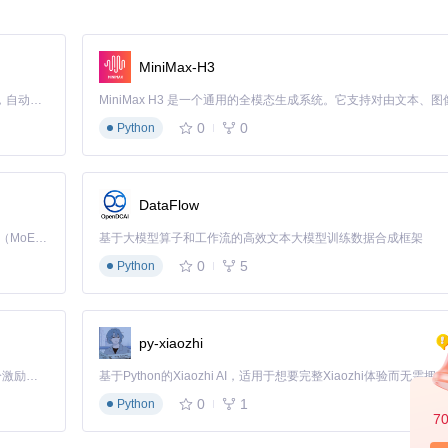
手机设置一样轻松修改参数：
MiniMax-H3
Claude Code 的开源替代方案。连接任意大模型，编辑代码，运行命令，自动验证 — 全自动执行。用 Rust 构建，极致性能。 ｜ An open-source alternative to Claude Code. Connect any LLM, edit code, run commands, and verify changes — autonomously. Built in Rust for speed. Get Started
0
0
Python
DataFlow
进行优化。
Kimi K3 是Kimi能力最强的模型：这是一个拥有 2.8 万亿参数的混合专家（MoE）模型，具备原生视觉理解能力，并支持 100 万 token 的上下文窗口。
基于大模型算子和工作流的高效文本大模型训练数据合成框架
0
5
Python
py-xiaozhi
「源启盛夏」暑期校园开发者成长计划旨在激活校园开源力量，通过积分激励、认证扶持、资源倾斜等形式，引导高校组织和开发者完成「入驻 — 建项目 — 做贡献 — 获认证 — 得资源」的完整闭环。无论你是想带领社团入驻平台的组织者，还是希望用代码贡献证明自己的开发者，都能在这里找到属于你的成长路径。
0
1
Python
7
、修改的参数项，确保每一项设置都符合预期。