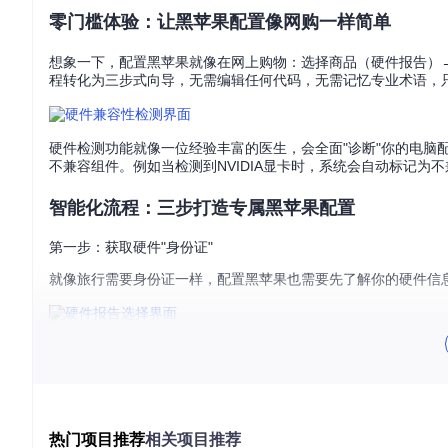
零门槛体验：让黑苹果配置像网购一样简单
想象一下，配置黑苹果就像在网上购物：选择商品（硬件报告）→填写收
程转化为三步式向导，无需编辑任何代码，无需记忆专业术语，
硬件检测功能就像一位经验丰富的医生，会全面"诊断"你的电脑
不兼容组件。例如当检测到NVIDIA显卡时，系统会自动标记为不
智能化流程：三步打造专属黑苹果配置
第一步：获取硬件"身份证"
就像旅行需要身份证一样，配置黑苹果也需要先了解你的硬件信息。Op
Windows用户
：点击"Export Hardware Report"按钮一键生成
Linux/macOS用户
：需通过Windows系统生成后传输文件
📌
关键操作
：确保硬件报告加载成功后再进入下一步，界面底部会显示"Hard
第二步：智能配置"定制方案"
热门项目推荐
相关项目推荐