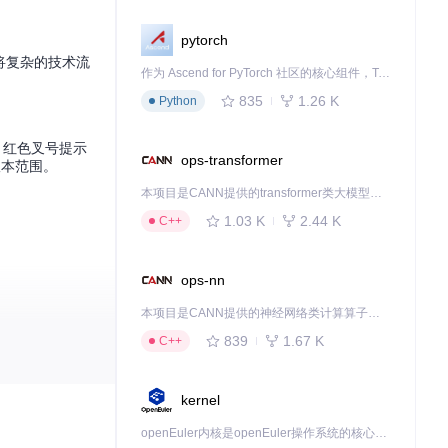
pytorch
y将复杂的技术流
作为 Ascend for PyTorch 社区的核心组件，TorchNPU 是昇腾专为 PyTorch 打造的深度学习适配插件，使 PyTorch 框架能够直接调用昇腾 NPU，为开发者提供昇腾 AI 处理器的超强算力。
835
1.26 K
Python
，红色叉号提示
ops-transformer
版本范围。
本项目是CANN提供的transformer类大模型算子库，实现网络在NPU上加速计算。
1.03 K
2.44 K
C++
ops-nn
本项目是CANN提供的神经网络类计算算子库，实现网络在NPU上加速计算。
839
1.67 K
C++
kernel
openEuler内核是openEuler操作系统的核心，既是系统性能与稳定性的基石，也是连接处理器、设备与服务的桥梁。