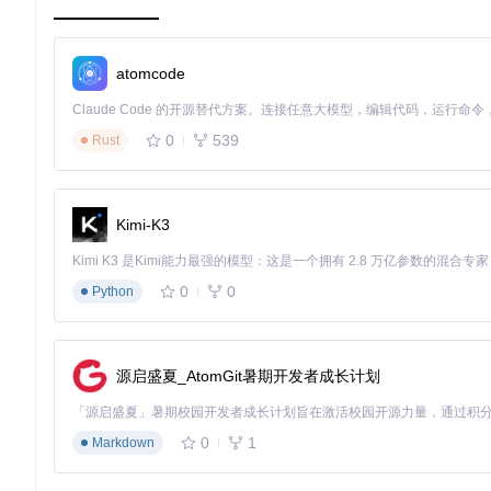
导入硬件报告后，系统会自动推荐最佳配置方案。你可以像调整
atomcode
核心配置项包括：
选择目标macOS版本（支持最新Tahoe 26）
0
539
Rust
管理ACPI补丁（自动匹配硬件需求）
配置音频布局（解决声卡驱动问题）
设置SMBIOS型号（模拟真实Mac设备）
Kimi-K3
📌
新手建议
：初次使用时保持默认配置，系统已针对你的硬件
第三步：生成并验证EFI
0
0
Python
点击"Build OpenCore EFI"按钮后，工具会自动完成以下工作：
下载最新OpenCore引导程序
获取匹配的内核扩展
源启盛夏_AtomGit暑期开发者成长计划
应用优化设置
生成可启动的EFI文件
0
1
Markdown
构建完成后，你可以在结果页面查看配置前后的对比，包括新增