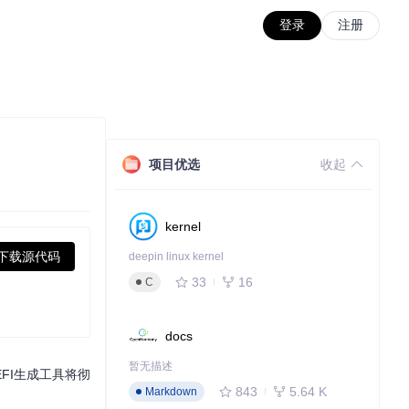
登录
注册
项目优选
收起
kernel
下载源代码
deepin linux kernel
33
16
C
docs
暂无描述
FI生成工具将彻
843
5.64 K
Markdown