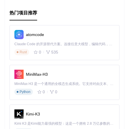
解和数据库交互的新篇章。无论你是正在探索自然语言处理前
沿的研究者，还是致力于提升产品智能化的开发者，这个开源
热门项目推荐
项目都将是一个不可多得的宝藏。立即加入，探索无尽的数据
世界，以自然语言的力量解锁无限可能！
本文通过Markdown格式呈现，希望能激发您的兴趣并鼓励您
atomcode
体验这一技术革新之作。让我们共同迈向更高效的自然语言处
理之路。
Claude Code 的开源替代方案。连接任意大模型，编辑代码，运行命令，自动验证 — 全自动执行。用 Rust 构建，极致性能。 ｜ An open-source alternative to Claude Code. Connect any LLM, edit code, run commands, and verify changes — autonomously. Built in Rust for speed. Get Started
0
535
Rust
MiniMax-H3
MiniMax H3 是一个通用的全模态生成系统。它支持对由文本、图像、视频和音频组成的多模态上下文进行统一理解，并能生成分辨率高达 2K、时长可达 15 秒的带原生立体声音频的视频。得益于面向任务泛化的系统设计，H3 在预训练阶段就已具备广泛的多模态上下文理解与生成能力，能够出色地执行复杂的多模态指令。
0
0
Python
Kimi-K3
Kimi K3 是Kimi能力最强的模型：这是一个拥有 2.8 万亿参数的混合专家（MoE）模型，具备原生视觉理解能力，并支持 100 万 token 的上下文窗口。