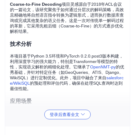
Coarse-to-Fine Decoding
项目灵感源自于2018年ACL会议
的一篇论文，该研究聚焦于如何通过分层次的解码策略，高效
且精确地将自然语言指令转换为逻辑形式，进而执行数据库查
询或完成其他复杂的语义任务。这是一次对传统单一解码过程
的革新，它采用先粗后细（Coarse-to-Fine）的方式逐步优化
解析结果。
技术分析
本项目基于Python 3.5环境和PyTorch 0.2.0.post3版本构建，
利用深度学习的强大能力，特别是Transformer等模型的特
性，实现语义解析的精细化处理。它继承了
OpenNMT-py
的优
秀基础，并针对特定任务（如GeoQueries、ATIS、Django、
WikiSQL）进行定制优化。此外，项目中融合了来自
salesforc
e/WikiSQL
的预处理和评估代码，确保在处理SQL查询时达到
最佳性能。
应用场景
想象一下，拥有这样一个工具，无论是对于数据分析师快速从
登录后查看全文
数据库中提取信息，还是对于AI开发者构建更加智能的对话系
统，都至关重要。Coarse-to-Fine Decoding特别适合以下场
景：