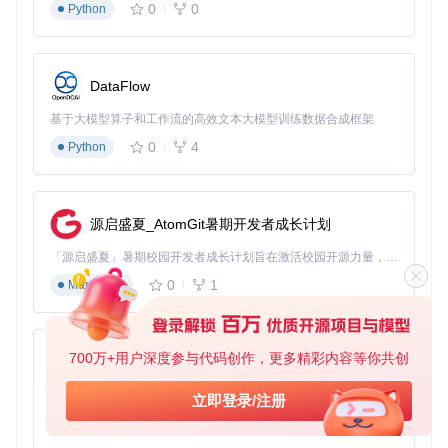
0
0
Python
DataFlow
基于大模型算子和工作流的高效文本大模型训练数据合成框架
0
4
Python
源启盛夏_AtomGit暑期开发者成长计划
「源启盛夏」暑期校园开发者成长计划旨在激活校园开源力量，通过积分激励、认证扶持、资源倾斜等形式，引导高校组织和开发者完成「入驻 — 建项目 — 做贡献 — 获认证 — 得资源」的完整闭环。无论你是想带领社团入驻平台的组织者，还是希望用代码贡献证明自己的开发者，都能在这里找到属于你的成长路径。
0
1
Markdown
700万+用户深度参与代码创作，更多精彩内容等你共创
py-xiaozhi
基于Python的Xiaozhi AI，适用于想要完整Xiaozhi体验而无需拥有专用硬件的用户。
立即登录/注册
0
1
Python