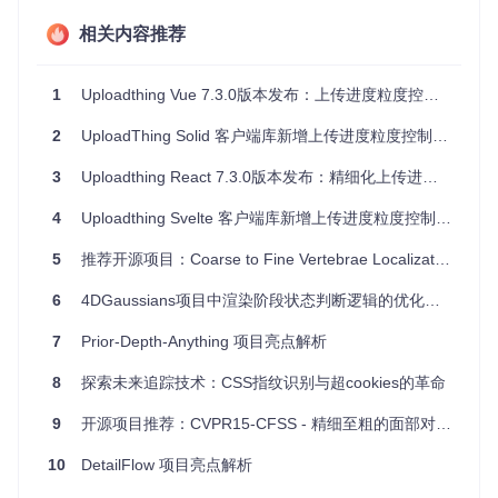
数据库查询自动生成
：用户以自然语言提问，系统自动转换
相关内容推荐
成SQL语句。
语音助手智能化
：通过理解用户的复杂请求，直接生成相应
的程序指令。
1
Uploadthing Vue 7.3.0版本发布：上传进度粒度控制新特性
多领域问答系统
：地理信息查询、航空旅行信息检索、Web
应用自动化管理等。
2
UploadThing Solid 客户端库新增上传进度粒度控制功能
项目特点
3
Uploadthing React 7.3.0版本发布：精细化上传进度控制
4
Uploadthing Svelte 客户端库新增上传进度粒度控制功能
层级解析策略
：独到的分层解码机制，首先捕获句子的大
致结构，再细化至精确语义，提升了解析的准确性。
5
推荐开源项目：Coarse to Fine Vertebrae Localization and Segmentation with SpatialConfiguration-Net and U-Net
高度可定制性
：支持多种数据集和预训练模型，用户可以
轻松调整以适应不同领域的需求。
6
4DGaussians项目中渲染阶段状态判断逻辑的优化分析
成熟的技术栈
：基于成熟的OpenNMT框架，保证了项目
的健壮性和易用性。
7
Prior-Depth-Anything 项目亮点解析
便捷的数据与模型下载
：提供了一键式下载数据和预训练
模型的功能，让新手也能迅速上手实验。
8
探索未来追踪技术：CSS指纹识别与超cookies的革命
9
开源项目推荐：CVPR15-CFSS - 精细至粗的面部对齐探索
结语
10
DetailFlow 项目亮点解析
Coarse-to-Fine Decoding for Neural Semantic Parsing
项
目以其创新的解析策略和强大的技术支持，打开了自然语言理