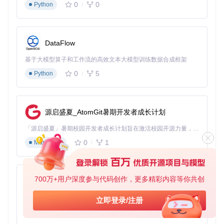
0
0
Python
SELECT
*
FROM
DataFlow
若查询结果包含导入的所有数据，且字段值正确，则说明格式
解析问题已解决。
基于大模型算子和工作流的高效文本大模型训练数据合成框架
⚠️ 常见误区：在JSON数据导入时，若JSON字段层级较深，
0
5
Python
容易出现jsonpaths配置错误，导致字段映射失败。建议仔细
检查JSON数据结构与jsonpaths的对应关系。
高并发实时数据导入场景的最佳实践
源启盛夏_AtomGit暑期开发者成长计划
「源启盛夏」暑期校园开发者成长计划旨在激活校园开源力量，通过积分激励、认证扶持、资源倾斜等形式，引导高校组织和开发者完成「入驻 — 建项目 — 做贡献 — 获认证 — 得资源」的完整闭环。无论你是想带领社团入驻平台的组织者，还是希望用代码贡献证明自己的开发者，都能在这里找到属于你的成长路径。
问题
0
1
Markdown
在高并发场景下，大量小文件的导入会导致StarRocks产生过
多的数据版本，影响系统性能和查询效率。
方案
700万+用户深度参与代码创作，更多精彩内容等你共创
py-xiaozhi
启用合并提交功能，将多个小文件的导入合并为一个版本提
交。
基于Python的Xiaozhi AI，适用于想要完整Xiaozhi体验而无需拥有专用硬件的用户。
立即登录/注册
0
1
Python
curl --location-trusted -u root: \
