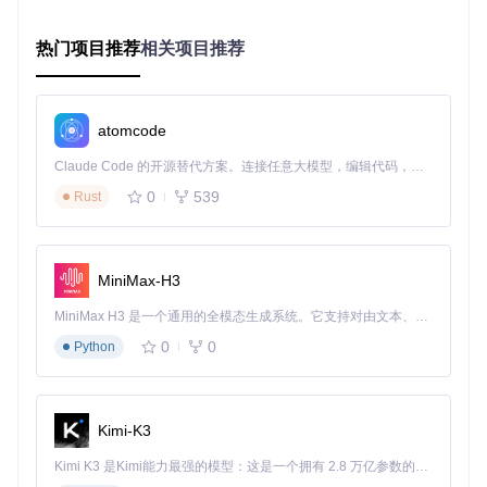
  -H 
"column_separator:,"
 \  
# 关键参数解析：指定CSV文件的列
  -T user_data.csv -XPUT \

热门项目推荐
相关项目推荐
JSON格式数据导入
准备JSON数据文件
events.json
：
atomcode
{
"user"
:
{
"id"
:
1003
}
,
"action"
:
"logout"
,
"timestamp"
:
1
Claude Code 的开源替代方案。连接任意大模型，编辑代码，运行命令，自动验证 — 全自动执行。用 Rust 构建，极致性能。 ｜ An open-source alternative to Claude Code. Connect any LLM, edit code, run commands, and verify changes — autonomously. Built in Rust for speed. Get Started
{
"user"
:
{
"id"
:
1004
}
,
"action"
:
"view"
,
"timestamp"
:
169
0
539
Rust
执行导入命令：
MiniMax-H3
curl -v --location-trusted -u root: \

  -H 
"label:json_import_20231015"
 \  
# 关键参数解析：导入标
MiniMax H3 是一个通用的全模态生成系统。它支持对由文本、图像、视频和音频组成的多模态上下文进行统一理解，并能生成分辨率高达 2K、时长可达 15 秒的带原生立体声音频的视频。得益于面向任务泛化的系统设计，H3 在预训练阶段就已具备广泛的多模态上下文理解与生成能力，能够出色地执行复杂的多模态指令。
  -H 
"format: json"
 \  
# 关键参数解析：指定数据格式为JSON
  -H 
"jsonpaths: [\"$.user.id\", \"$.action\", \"$.timest
0
0
Python
  -H 
"columns: user_id, action, event_time=from_unixtime(
  -T events.json -XPUT \

验证
Kimi-K3
成功导入后，通过查询目标表
user_events
，检查数据是否完
Kimi K3 是Kimi能力最强的模型：这是一个拥有 2.8 万亿参数的混合专家（MoE）模型，具备原生视觉理解能力，并支持 100 万 token 的上下文窗口。
整且符合预期。