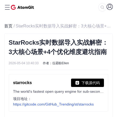
首页
/ StarRocks实时数据导入实战解密：3大核心场景+4个优化维度避坑指南
StarRocks实时数据导入实战解密：
3大核心场景+4个优化维度避坑指南
2026-05-04 10:40:33
作者：伍霜盼Ellen
starrocks
下载源代码
The world's fastest open query engine for sub-second analytics both on and off the data lakehouse. With the flexibility to support nearly any scenario, StarRocks provides best-in-class performance for multi-dimensional analytics, real-time analytics, and ad-hoc queries. A Linux Foundation project.
项目地址：
https://gitcode.com/GitHub_Trending/st/starrocks