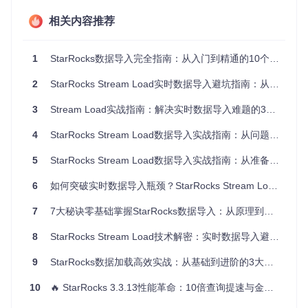
创建目标表：
相关内容推荐
CREATE
TABLE
 user_events (

1
StarRocks数据导入完全指南：从入门到精通的10个实战技巧
  user_id 
INT
NOT
NULL
,

  event_type STRING 
NOT
NULL
,

2
StarRocks Stream Load实时数据导入避坑指南：从问题排查到场景化解决方案
  event_time DATETIME 
NOT
NULL
,

  device_info STRING

3
Stream Load实战指南：解决实时数据导入难题的3个创新方案
) ENGINE
=
PRIMARY
 KEY(user_id, event_time)

4
StarRocks Stream Load数据导入实战指南：从问题解决到性能优化
DISTRIBUTED 
BY
 HASH(user_id)

PROPERTIES("replication_num" 
=
 "3"); 
-- 推荐值：生产环境3副
5
StarRocks Stream Load数据导入实战指南：从准备到优化的全流程解析
准备CSV数据文件
user_data.csv
：
6
如何突破实时数据导入瓶颈？StarRocks Stream Load全场景应用指南
7
7大秘诀零基础掌握StarRocks数据导入：从原理到实战的高效方案
1001,login,2023-10-15 09:00:00,mobile

8
StarRocks Stream Load技术解密：实时数据导入避坑指南
执行导入命令：
9
StarRocks数据加载高效实战：从基础到进阶的3大模块全解析
10
curl --location-trusted -u root: \

🔥 StarRocks 3.3.13性能革命：10倍查询提速与金融级稳定性保障
  -H 
"label:first_import_20231015"
 \  
# 关键参数解析：导入