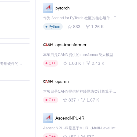
pytorch
作为 Ascend for PyTorch 社区的核心组件，TorchNPU 是昇腾专为 PyTorch 打造的深度学习适配插件，使 PyTorch 框架能够直接调用昇腾 NPU，为开发者提供昇腾 AI 处理器的超强算力。
833
1.26 K
Python
ops-transformer
本项目是CANN提供的transformer类大模型算子库，实现网络在NPU上加速计算。
1.03 K
2.43 K
C++
基于Python的Xiaozhi AI，适用于想要完整Xiaozhi体验而无需拥有专用硬件的用户。
ops-nn
本项目是CANN提供的神经网络类计算算子库，实现网络在NPU上加速计算。
837
1.67 K
C++
AscendNPU-IR
AscendNPU-IR是基于MLIR（Multi-Level Intermediate Representation）构建的，面向昇腾亲和算子编译时使用的中间表示，提供昇腾完备表达能力，通过编译优化提升昇腾AI处理器计算效率，支持通过生态框架使能昇腾AI处理器与深度调优
497
337
C++