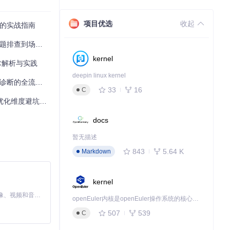
项目优选
收起
数据的实战指南
到场景化解决方案
kernel
入技术解析与实践
询模式选择，避免
deepin linux kernel
的全流程优化实践
33
16
C
化维度避坑指南
docs
暂无描述
843
5.64 K
Markdown
kernel
MiniMax H3 是一个通用的全模态生成系统。它支持对由文本、图像、视频和音频组成的多模态上下文进行统一理解，并能生成分辨率高达 2K、时长可达 15 秒的带原生立体声音频的视频。得益于面向任务泛化的系统设计，H3 在预训练阶段就已具备广泛的多模态上下文理解与生成能力，能够出色地执行复杂的多模态指令。
openEuler内核是openEuler操作系统的核心，既是系统性能与稳定性的基石，也是连接处理器、设备与服务的桥梁。
507
539
C