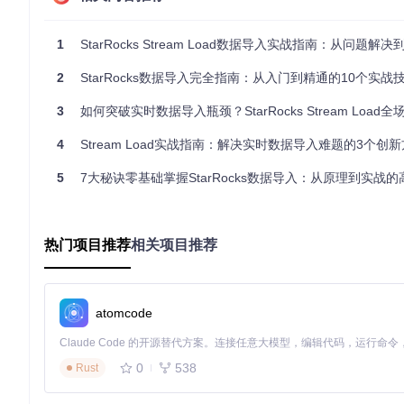
  "replication_num" 
=
 "3",

  "in_memory" 
=
 "false",

1
StarRocks Stream Load数据导入实战指南：从问题解
  "storage_medium" 
=
 "hdd",

  "compression" 
=
 "LZ4"

2
StarRocks数据导入完全指南：从入门到精通的10个实战
3
如何突破实时数据导入瓶颈？StarRocks Stream Load全场
避坑提示
：金融交易数据通常有严格的唯一性要求，PRIMARY K
数据倾斜。
4
Stream Load实战指南：解决实时数据导入难题的3个创
1.2 数据格式规范：物联网时序数据的标准化处理
5
7大秘诀零基础掌握StarRocks数据导入：从原理到实战
物联网设备产生的时序数据通常包含大量传感器读数，建议采用以
{
热门项目推荐
相关项目推荐
"device_id"
:
"sensor-001"
,
"timestamp"
:
1689567890123
,
"metrics"
:
{
"temperature"
:
23.5
,
atomcode
"humidity"
:
65.2
,
"pressure"
:
1013.25
}
,
"location"
:
{
0
538
Rust
"lat"
:
39.9042
,
"lon"
:
116.4074