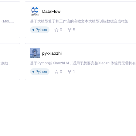
DataFlow
Kimi K3 是Kimi能力最强的模型：这是一个拥有 2.8 万亿参数的混合专家（MoE）模型，具备原生视觉理解能力，并支持 100 万 token 的上下文窗口。
基于大模型算子和工作流的高效文本大模型训练数据合成框架
0
5
Python
py-xiaozhi
「源启盛夏」暑期校园开发者成长计划旨在激活校园开源力量，通过积分激励、认证扶持、资源倾斜等形式，引导高校组织和开发者完成「入驻 — 建项目 — 做贡献 — 获认证 — 得资源」的完整闭环。无论你是想带领社团入驻平台的组织者，还是希望用代码贡献证明自己的开发者，都能在这里找到属于你的成长路径。
0
1
Python