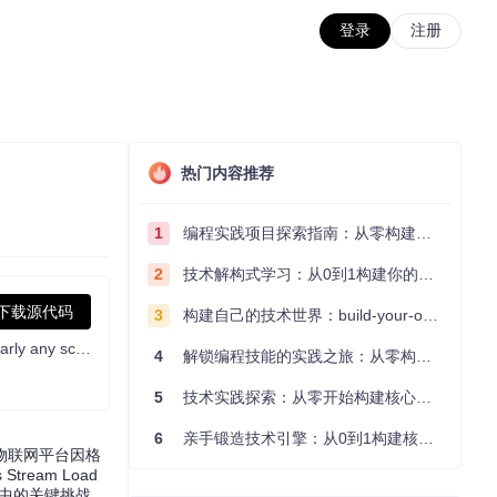
登录
注册
热门内容推荐
1
编程实践项目探索指南：从零构建技术能力体系
2
技术解构式学习：从0到1构建你的编程知识体系
下载源代码
3
构建自己的技术世界：build-your-own-x项目的实践探索指南
The world's fastest open query engine for sub-second analytics both on and off the data lakehouse. With the flexibility to support nearly any scenario, StarRocks provides best-in-class performance for multi-dimensional analytics, real-time analytics, and ad-hoc queries. A Linux Foundation project.
4
解锁编程技能的实践之旅：从零构建你的技术世界
5
技术实践探索：从零开始构建核心系统的实践指南
6
亲手锻造技术引擎：从0到1构建核心系统的实践指南
物联网平台因格
eam Load
载中的关键挑战。