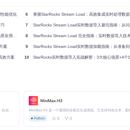
决到性能优化
6
掌握StarRocks Stream Load：高效集成实时处理
技巧
7
StarRocks Stream Load实时数据导入避坑指南：从问题排查
景应用指南
8
StarRocks Stream Load 完全指南：实时数据导
EY的选择需确保业务唯一性，同时DISTRIBUTED BY的字段应根据查
新方案
9
StarRocks Stream Load实时数据加载指南：从准备到诊断
的高效方案
10
StarRocks实时数据导入实战解密：3大核心场景+4个优
下JSON格式规范：
MiniMax-H3
Claude Code 的开源替代方案。连接任意大模型，编辑代码，运行命令，自动验证 — 全自动执行。用 Rust 构建，极致性能。 ｜ An open-source alternative to Claude Code. Connect any LLM, edit code, run commands, and verify changes — autonomously. Built in Rust for speed. Get Started
0
0
Python