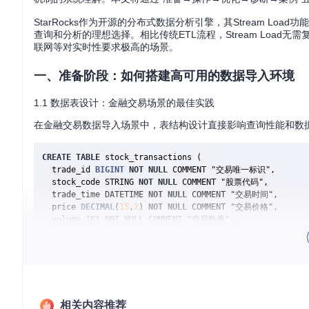
StarRocks作为开源的分布式数据分析引擎，其Stream 
查询和分析的理想选择。相比传统ETL流程，Stream Loa
联网等对实时性要求极高的场景。
一、准备阶段：如何搭建高可用的数据导入环境
1.1 数据表设计：金融交易场景的最佳实践
在金融交易数据导入场景中，表结构设计直接影响查询性能和数
CREATE
TABLE
 stock_transactions (

  trade_id 
BIGINT
NOT
NULL
 COMMENT "交易唯一标识",

  stock_code STRING 
NOT
NULL
 COMMENT "股票代码",

  trade_time DATETIME 
NOT
NULL
 COMMENT "交易时间",

  price 
DECIMAL
(
15
,
2
) 
NOT
NULL
 COMMENT "交易价格",

  volume 
INT
NOT
NULL
 COMMENT "交易数量",

  trade_type TINYINT 
NOT
NULL
 COMMENT "交易类型：1-买入，2
  broker_id 
INT
 COMMENT "券商ID",

  source_system STRING COMMENT "来源系统"

) ENGINE
=
PRIMARY
 KEY(trade_id)

DISTRIBUTED 
BY
 HASH(stock_code) BUCKETS 
32
相关内容推荐
PROPERTIES(
