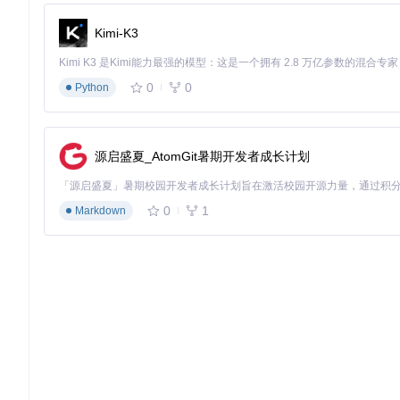
}
,
"status"
:
"normal"
Kimi-K3
}
为高效导入此类数据，需创建对应的StarRocks表：
0
0
Python
CREATE
TABLE
 iot_sensor_data (

  device_id STRING 
NOT
NULL
,

源启盛夏_AtomGit暑期开发者成长计划
  event_time DATETIME 
NOT
NULL
,

  temperature 
FLOAT
,

  humidity 
FLOAT
,

  pressure 
FLOAT
,

0
1
Markdown
  location GEOGRAPHYPOINT,

  status STRING

) ENGINE
=
OLAP

DUPLICATE KEY(device_id, event_time)

DISTRIBUTED 
BY
 HASH(device_id) BUCKETS 
16
PROPERTIES(

  "replication_num" 
=
 "3",

  "time_to_live" 
=
 "30 DAYS"

1.3 环境验证：确保导入通道畅通