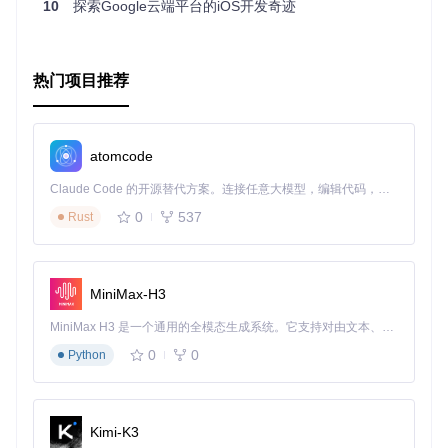
10
探索Google云端平台的iOS开发奇迹
多语言支持
：轻松切换识别的语言，满足全球化需求。
总而言之，Google Cloud Speech Node with Socket Playgro
und 是一个强大且灵活的工具，无论你是想探索语音识别的新
手，还是寻求优化现有项目的专业开发者，都将从中受益匪
热门项目推荐
浅。现在就加入这个开源社区，开启您的语音识别之旅吧！
atomcode
Claude Code 的开源替代方案。连接任意大模型，编辑代码，运行命令，自动验证 — 全自动执行。用 Rust 构建，极致性能。 ｜ An open-source alternative to Claude Code. Connect any LLM, edit code, run commands, and verify changes — autonomously. Built in Rust for speed. Get Started
0
537
Rust
MiniMax-H3
MiniMax H3 是一个通用的全模态生成系统。它支持对由文本、图像、视频和音频组成的多模态上下文进行统一理解，并能生成分辨率高达 2K、时长可达 15 秒的带原生立体声音频的视频。得益于面向任务泛化的系统设计，H3 在预训练阶段就已具备广泛的多模态上下文理解与生成能力，能够出色地执行复杂的多模态指令。
0
0
Python
Kimi-K3