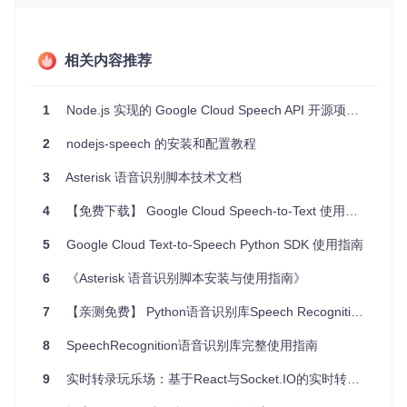
语法分析，标记出名词、动词等，提升了识别结果的理解
性。
相关内容推荐
项目及技术应用场景
教育
：构建语音交互式的教育应用，帮助学习者练习发音或
1
Node.js 实现的 Google Cloud Speech API 开源项目教程
理解复杂的概念。
娱乐
：例如圣诞贺卡网站，用户的声音可以控制脸部滤镜，
2
nodejs-speech 的安装和配置教程
增加互动乐趣。
无障碍应用
：为视觉障碍用户提供语音操作界面，提高其使
3
Asterisk 语音识别脚本技术文档
用网页和应用程序的能力。
4
智能家居
【免费下载】 Google Cloud Speech-to-Text 使用指南
：将语音识别整合到家庭自动化系统中，通过声音
控制家电。
5
Google Cloud Text-to-Speech Python SDK 使用指南
项目特点
6
《Asterisk 语音识别脚本安装与使用指南》
易设置
：只需几步就能启动本地服务器或将其部署到远程
7
【亲测免费】 Python语音识别库Speech Recognition完全安装配置手册
服务器。
实时性
：利用Google的流式API，实现语音到文本的即时
8
SpeechRecognition语音识别库完整使用指南
转换。
可扩展性
：设计简洁，便于开发者添加自定义功能或集成
9
实时转录玩乐场：基于React与Socket.IO的实时转录项目
到现有项目中。