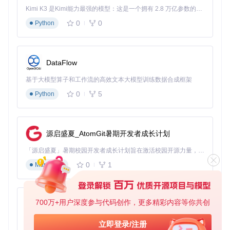
Kimi K3 是Kimi能力最强的模型：这是一个拥有 2.8 万亿参数的混合专家（MoE）模型，具备原生视觉理解能力，并支持 100 万 token 的上下文窗口。
0
0
Python
DataFlow
基于大模型算子和工作流的高效文本大模型训练数据合成框架
0
5
Python
源启盛夏_AtomGit暑期开发者成长计划
「源启盛夏」暑期校园开发者成长计划旨在激活校园开源力量，通过积分激励、认证扶持、资源倾斜等形式，引导高校组织和开发者完成「入驻 — 建项目 — 做贡献 — 获认证 — 得资源」的完整闭环。无论你是想带领社团入驻平台的组织者，还是希望用代码贡献证明自己的开发者，都能在这里找到属于你的成长路径。
0
1
Markdown
700万+用户深度参与代码创作，更多精彩内容等你共创
py-xiaozhi
基于Python的Xiaozhi AI，适用于想要完整Xiaozhi体验而无需拥有专用硬件的用户。
立即登录/注册